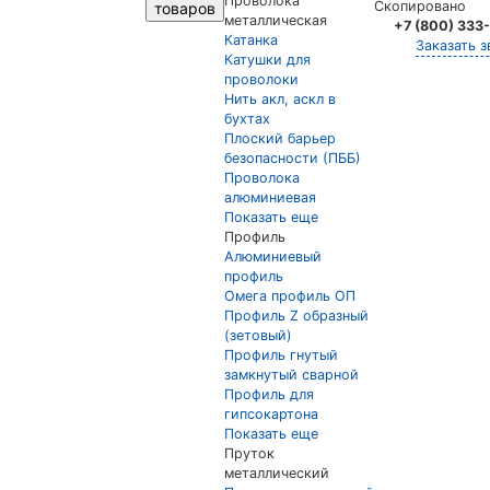
Проволока
Скопировано
товаров
металлическая
+7 (800) 333
Катанка
Заказать з
Катушки для
проволоки
Нить акл, аскл в
бухтах
Плоский барьер
безопасности (ПББ)
Проволока
алюминиевая
Показать еще
Профиль
Алюминиевый
профиль
Омега профиль ОП
Профиль Z образный
(зетовый)
Профиль гнутый
замкнутый сварной
Профиль для
гипсокартона
Показать еще
Пруток
металлический