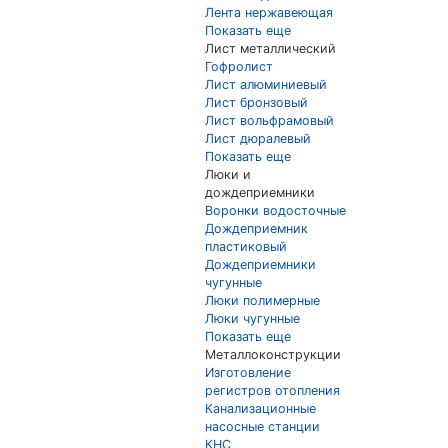
Лента нержавеющая
Показать еще
Лист металлический
Гофролист
Лист алюминиевый
Лист бронзовый
Лист вольфрамовый
Лист дюралевый
Показать еще
Люки и
дождеприемники
Воронки водосточные
Дождеприемник
пластиковый
Дождеприемники
чугунные
Люки полимерные
Люки чугунные
Показать еще
Металлоконструкции
Изготовление
регистров отопления
Канализационные
насосные станции
КНС