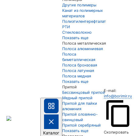
Другие полимеры
Канат из полимерных
материалов
Полиэтилентерефталат
РТИ
Стекловолокно
Показать еще
Полоса металлическая
Полоса алюминиевая
Полоса
биметаллическая
Полоса бронзовая
Полоса латунная
Полоса медная
Показать еще
Припой
E-mail:
Бессвинцовый припой
info@borimir.ru
Медный припой
Припой для пайки
алюминия
Припой оловянно-
свинцовый
Припой серебряный
Показать еще
Скопировать
Каталог