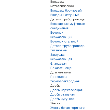
Вкладыш
металлический
Вкладыш бронзовый
Вкладыш латунный
Детали трубопровода
Бессварные муфтовые
соединения
Бочонок
нержавеющий
Бочонок стальной
Детали трубопровода
титановые
Заглушка
нержавеющая
фланцевая
Показать еще
Драгметаллы
Проволока
термоэлектродная
Дробь
Дробь нержавеющая
Дробь стальная
Дробь чугунная
Жесть
Жесть белая горячего