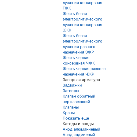
лужения консервная
ГЖК
Жесть белая
электролитического
лужения консервная
ЭЖК
Жесть белая
электролитического
лужения разного
назначения ЭЖР
Жесть черная
консервная ЧЖК
Жесть черная разного
назначения ЧЖР
Запорная арматура
Задвижки
Затворы
Клапан обратный
нержавеющий
Клапаны
Краны
Показать еще
Катоды и аноды
Анод алюминиевый
Анод кадмиевый