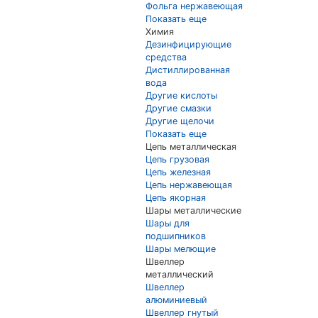
Фольга нержавеющая
Показать еще
Химия
Дезинфицирующие
средства
Дистиллированная
вода
Другие кислоты
Другие смазки
Другие щелочи
Показать еще
Цепь металлическая
Цепь грузовая
Цепь железная
Цепь нержавеющая
Цепь якорная
Шары металлические
Шары для
подшипников
Шары мелющие
Швеллер
металлический
Швеллер
алюминиевый
Швеллер гнутый