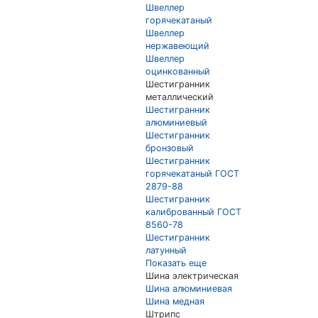
Швеллер
горячекатаный
Швеллер
нержавеющий
Швеллер
оцинкованный
Шестигранник
металлический
Шестигранник
алюминиевый
Шестигранник
бронзовый
Шестигранник
горячекатаный ГОСТ
2879-88
Шестигранник
калиброванный ГОСТ
8560-78
Шестигранник
латунный
Показать еще
Шина электрическая
Шина алюминиевая
Шина медная
Штрипс