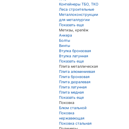
Контейнеры ТБО, ТКО
Леса строительные
Металлоконструкции
для металлургии
Показать еще
Метизы, крепёж
Анкера
Болты
Винты
Втулка бронзовая
Втулка латунная
Показать еще
Плита металлическая
Плита алюминиевая
Плита бронзовая
Плита дюралевая
Плита латунная
Плита медная
Показать еще
Поковка
Блюм стальной
Поковка
нержавеющая
Поковка стальная
Полимеры