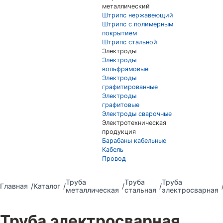
металлический
Штрипс нержавеющий
Штрипс с полимерным
покрытием
Штрипс стальной
Электроды
Электроды
вольфрамовые
Электроды
графитированные
Электроды
графитовые
Электроды сварочные
Электротехническая
продукция
Барабаны кабельные
Кабель
Провод
Труба
Труба
Труба
Главная
Каталог
металлическая
стальная
электросварная
Труба электросварная