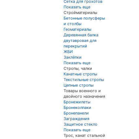
Сетка для грохотов
Показать еще
Стройматериалы
Бетонные полусферы
и столбы
Геоматериалы
Деревянная балка
двутавровая для
перекрытий
ЖБИ
Заклёпки
Показать еще
Стропы, чалки
Канатные стропы
Текстильные стропы
Цепные стропы
Товары военного и
двойного назначения
Бронежилеты
Бронеколпаки
Бронепанели
Заграждения
Защитное стекло
Показать еще
Трос, канат стальной