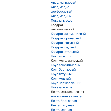
Анод магниевый
Анод медно-
фосфористый
Анод медный
Показать еще
Квадрат
металлический
Квадрат алюминиевый
Квадрат бронзовый
Квадрат латунный
Квадрат медный
Квадрат стальной
Показать еще
Круг металлический
Круг алюминиевый
Круг бронзовый
Круг латунный
Круг медный
Круг нержавеющий
Показать еще
Лента металлическая
Алюминиевая лента
Лента бронзовая
Лента латунная
Лента медная