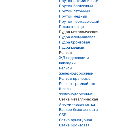
Пруток алюминиевый
Пруток бронзовый
Пруток латунный
Пруток медный
Пруток нержавеющий
Показать еще
Пудра металлическая
Пудра алюминиевая
Пудра бронзовая
Пудра медная
Рельсы
ЖД подкладки и
накладки
Рельсы
железнодорожные
Рельсы крановые
Рельсы трамвайные
Шпалы
железнодорожные
Сетка металлическая
Алюминиевая сетка
Барьер безопасности
СББ
Сетка арматурная
Сетка бронзовая