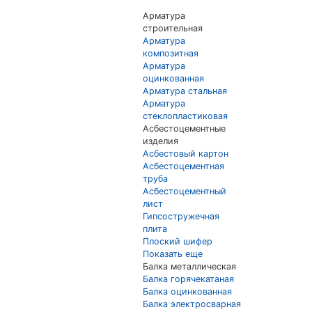
Арматура
строительная
Арматура
композитная
Арматура
оцинкованная
Арматура стальная
Арматура
стеклопластиковая
Асбестоцементные
изделия
Асбестовый картон
Асбестоцементная
труба
Асбестоцементный
лист
Гипсостружечная
плита
Плоский шифер
Показать еще
Балка металлическая
Балка горячекатаная
Балка оцинкованная
Балка электросварная