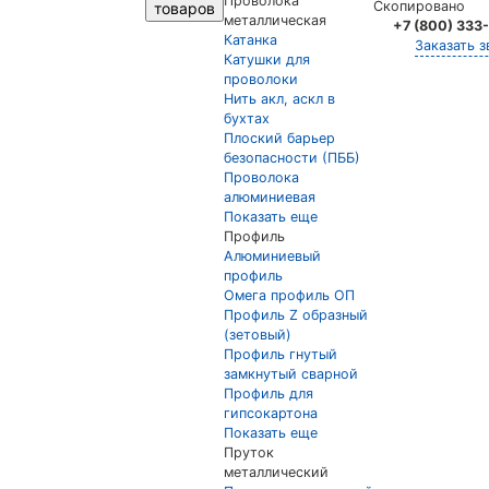
Проволока
Скопировано
товаров
металлическая
+7 (800) 333
Катанка
Заказать з
Катушки для
проволоки
Нить акл, аскл в
бухтах
Плоский барьер
безопасности (ПББ)
Проволока
алюминиевая
Показать еще
Профиль
Алюминиевый
профиль
Омега профиль ОП
Профиль Z образный
(зетовый)
Профиль гнутый
замкнутый сварной
Профиль для
гипсокартона
Показать еще
Пруток
металлический