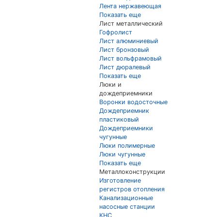
Лента нержавеющая
Показать еще
Лист металлический
Гофролист
Лист алюминиевый
Лист бронзовый
Лист вольфрамовый
Лист дюралевый
Показать еще
Люки и
дождеприемники
Воронки водосточные
Дождеприемник
пластиковый
Дождеприемники
чугунные
Люки полимерные
Люки чугунные
Показать еще
Металлоконструкции
Изготовление
регистров отопления
Канализационные
насосные станции
КНС