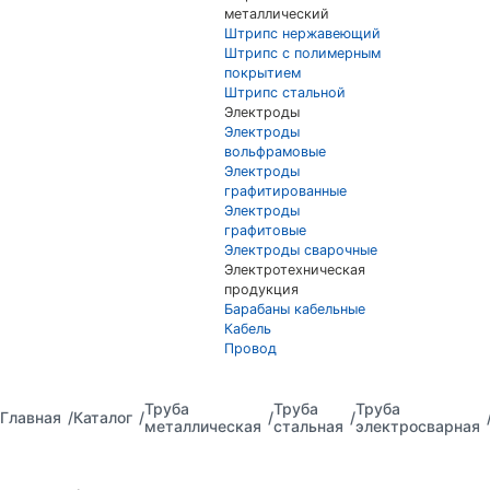
металлический
Штрипс нержавеющий
Штрипс с полимерным
покрытием
Штрипс стальной
Электроды
Электроды
вольфрамовые
Электроды
графитированные
Электроды
графитовые
Электроды сварочные
Электротехническая
продукция
Барабаны кабельные
Кабель
Провод
Труба
Труба
Труба
Главная
Каталог
металлическая
стальная
электросварная