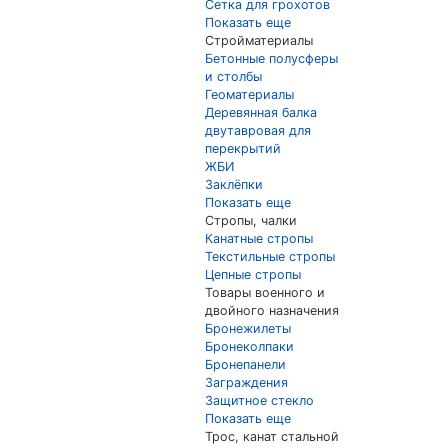
Сетка для грохотов
Показать еще
Стройматериалы
Бетонные полусферы
и столбы
Геоматериалы
Деревянная балка
двутавровая для
перекрытий
ЖБИ
Заклёпки
Показать еще
Стропы, чалки
Канатные стропы
Текстильные стропы
Цепные стропы
Товары военного и
двойного назначения
Бронежилеты
Бронеколпаки
Бронепанели
Заграждения
Защитное стекло
Показать еще
Трос, канат стальной