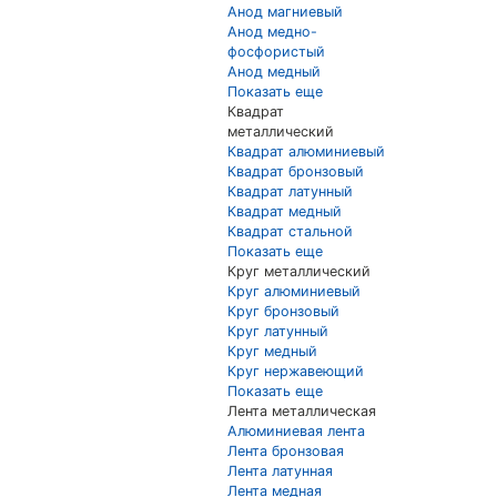
Анод магниевый
Анод медно-
фосфористый
Анод медный
Показать еще
Квадрат
металлический
Квадрат алюминиевый
Квадрат бронзовый
Квадрат латунный
Квадрат медный
Квадрат стальной
Показать еще
Круг металлический
Круг алюминиевый
Круг бронзовый
Круг латунный
Круг медный
Круг нержавеющий
Показать еще
Лента металлическая
Алюминиевая лента
Лента бронзовая
Лента латунная
Лента медная