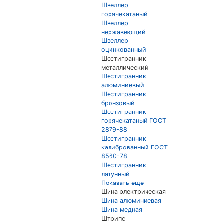
Швеллер
горячекатаный
Швеллер
нержавеющий
Швеллер
оцинкованный
Шестигранник
металлический
Шестигранник
алюминиевый
Шестигранник
бронзовый
Шестигранник
горячекатаный ГОСТ
2879-88
Шестигранник
калиброванный ГОСТ
8560-78
Шестигранник
латунный
Показать еще
Шина электрическая
Шина алюминиевая
Шина медная
Штрипс