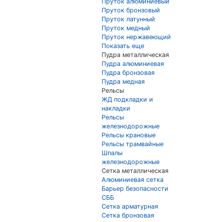
Пруток алюминиевый
Пруток бронзовый
Пруток латунный
Пруток медный
Пруток нержавеющий
Показать еще
Пудра металлическая
Пудра алюминиевая
Пудра бронзовая
Пудра медная
Рельсы
ЖД подкладки и
накладки
Рельсы
железнодорожные
Рельсы крановые
Рельсы трамвайные
Шпалы
железнодорожные
Сетка металлическая
Алюминиевая сетка
Барьер безопасности
СББ
Сетка арматурная
Сетка бронзовая