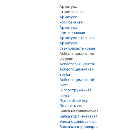
Арматура
строительная
Арматура
композитная
Арматура
оцинкованная
Арматура стальная
Арматура
стеклопластиковая
Асбестоцементные
изделия
Асбестовый картон
Асбестоцементная
труба
Асбестоцементный
лист
Гипсостружечная
плита
Плоский шифер
Показать еще
Балка металлическая
Балка горячекатаная
Балка оцинкованная
Балка электросварная