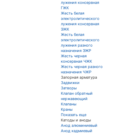
лужения консервная
ГЖК
Жесть белая
электролитического
лужения консервная
ЭЖК
Жесть белая
электролитического
лужения разного
назначения ЭЖР
Жесть черная
консервная ЧЖК
Жесть черная разного
назначения ЧЖР
Запорная арматура
Задвижки
Затворы
Клапан обратный
нержавеющий
Клапаны
Краны
Показать еще
Катоды и аноды
Анод алюминиевый
Анод кадмиевый