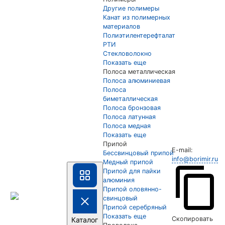
Другие полимеры
Канат из полимерных
материалов
Полиэтилентерефталат
РТИ
Стекловолокно
Показать еще
Полоса металлическая
Полоса алюминиевая
Полоса
биметаллическая
Полоса бронзовая
Полоса латунная
Полоса медная
Показать еще
Припой
E-mail:
Бессвинцовый припой
info@borimir.ru
Медный припой
Припой для пайки
алюминия
Припой оловянно-
свинцовый
Припой серебряный
Показать еще
Скопировать
Каталог