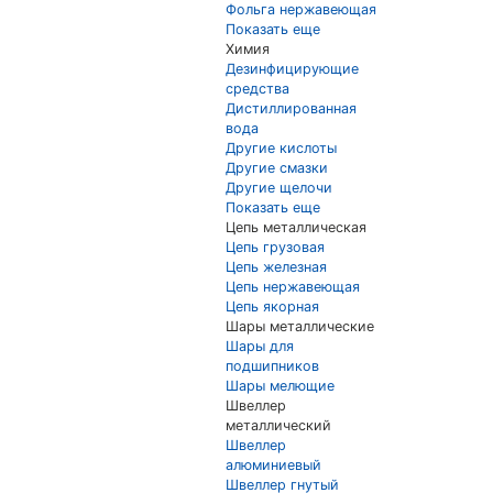
Фольга нержавеющая
Показать еще
Химия
Дезинфицирующие
средства
Дистиллированная
вода
Другие кислоты
Другие смазки
Другие щелочи
Показать еще
Цепь металлическая
Цепь грузовая
Цепь железная
Цепь нержавеющая
Цепь якорная
Шары металлические
Шары для
подшипников
Шары мелющие
Швеллер
металлический
Швеллер
алюминиевый
Швеллер гнутый