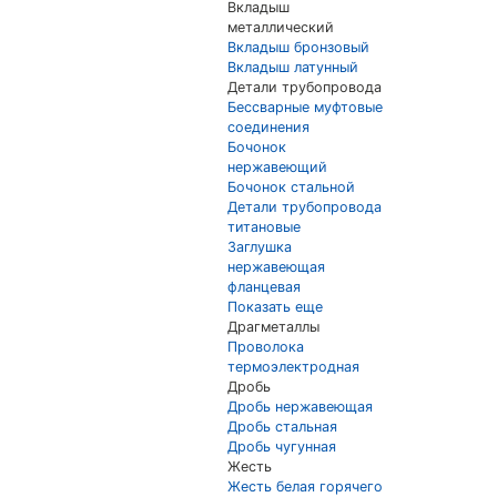
Вкладыш
металлический
Вкладыш бронзовый
Вкладыш латунный
Детали трубопровода
Бессварные муфтовые
соединения
Бочонок
нержавеющий
Бочонок стальной
Детали трубопровода
титановые
Заглушка
нержавеющая
фланцевая
Показать еще
Драгметаллы
Проволока
термоэлектродная
Дробь
Дробь нержавеющая
Дробь стальная
Дробь чугунная
Жесть
Жесть белая горячего