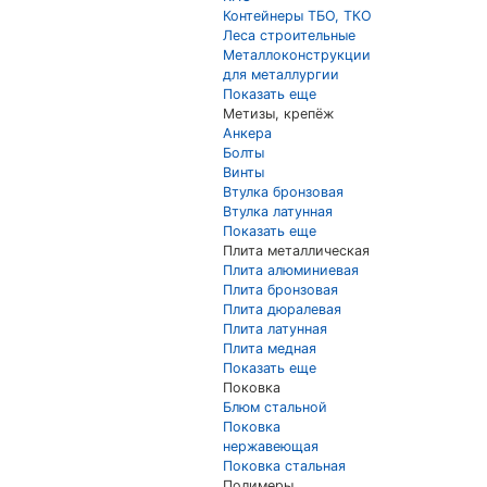
Контейнеры ТБО, ТКО
Леса строительные
Металлоконструкции
для металлургии
Показать еще
Метизы, крепёж
Анкера
Болты
Винты
Втулка бронзовая
Втулка латунная
Показать еще
Плита металлическая
Плита алюминиевая
Плита бронзовая
Плита дюралевая
Плита латунная
Плита медная
Показать еще
Поковка
Блюм стальной
Поковка
нержавеющая
Поковка стальная
Полимеры