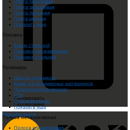
Плита бронзовая
Плита дюралевая
Плита латунная
Плита медная
Показать еще
Поковка
Блюм стальной
Поковка нержавеющая
Поковка стальная
Полимеры
Другие полимеры
Канат из полимерных материалов
Полиэтилентерефталат
РТИ
Скопировать
Стекловолокно
Скопировано
Показать еще
Разработано в
Полоса металлическая
Полоса алюминиевая