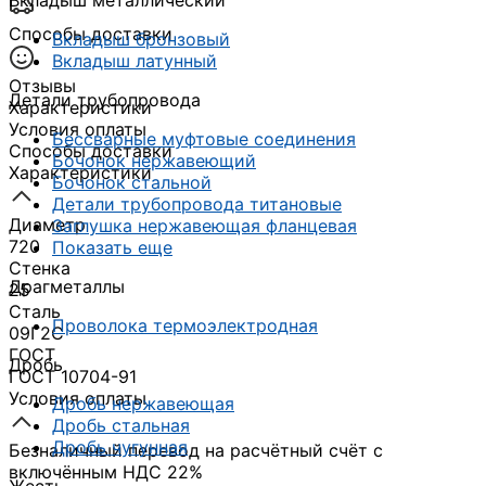
Вкладыш металлический
Способы доставки
Вкладыш бронзовый
Вкладыш латунный
Отзывы
Детали трубопровода
Характеристики
Условия оплаты
Бессварные муфтовые соединения
Способы доставки
Бочонок нержавеющий
Характеристики
Бочонок стальной
Детали трубопровода титановые
Диаметр
Заглушка нержавеющая фланцевая
720
Показать еще
Стенка
Драгметаллы
25
Сталь
Проволока термоэлектродная
09Г2С
ГОСТ
Дробь
ГОСТ 10704-91
Условия оплаты
Дробь нержавеющая
Дробь стальная
Дробь чугунная
Безналичный перевод на расчётный счёт с
включённым НДС 22%