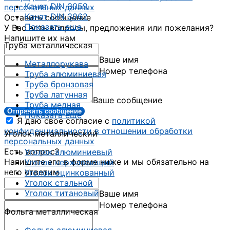
Канат DIN 3059
персональных данных
Канат DIN 3062
Оставить сообщение
Показать еще
У Вас есть вопросы, предложения или пожелания?
Напишите их нам
Труба металлическая
Ваше имя
Металлорукава
Номер телефона
Труба алюминиевая
Труба бронзовая
Труба латунная
Ваше сообщение
Труба медная
Отправить сообщение
Показать еще
Я даю свое согласие с
политикой
конфиденциальности в отношении обработки
Уголок металлический
персональных данных
Есть вопрос?
Уголок алюминиевый
Напишите его в форме ниже и мы обязательно на
Уголок нержавеющий
него ответим
Уголок оцинкованный
Уголок стальной
Уголок титановый
Ваше имя
Номер телефона
Фольга металлическая