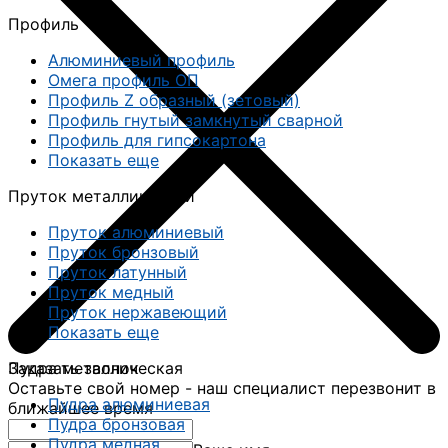
Профиль
Алюминиевый профиль
Омега профиль ОП
Профиль Z образный (зетовый)
Профиль гнутый замкнутый сварной
Профиль для гипсокартона
Показать еще
Пруток металлический
Пруток алюминиевый
Пруток бронзовый
Пруток латунный
Пруток медный
Пруток нержавеющий
Показать еще
Заказать звонок
Пудра металлическая
Оставьте свой номер - наш специалист перезвонит в
Пудра алюминиевая
ближайшее время
Пудра бронзовая
Пудра медная