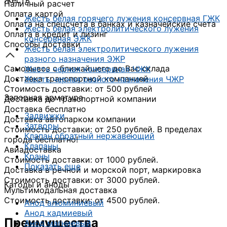
Жесть
Наличный расчет
Оплата картой
Жесть белая горячего лужения консервная ГЖК
Оплата на спецсчета в банках и казначейские счета
Жесть белая электролитического лужения
Оплата в кредит и лизинг
консервная ЭЖК
Способы доставки
Жесть белая электролитического лужения
разного назначения ЭЖР
Самовывоз с ближайшего до Вас склада
Жесть черная консервная ЧЖК
Доставка транспортной компанией
Жесть черная разного назначения ЧЖР
Стоимость доставки: от 500 рублей
Запорная арматура
Доставка до транспортной компании
Доставка бесплатно
Задвижки
Доставка автопарком компании
Затворы
Стоимость доставки: от 250 рублей. В пределах
Клапан обратный нержавеющий
города бесплатно!
Клапаны
Авиадоставка
Краны
Стоимость доставки: от 1000 рублей.
Показать еще
Доставка в речной и морской порт, маркировка
Стоимость доставки: от 3000 рублей.
Катоды и аноды
Мультимодальная доставка
Стоимость доставки: от 4500 рублей.
Анод алюминиевый
Анод кадмиевый
Преимущества
Анод магниевый