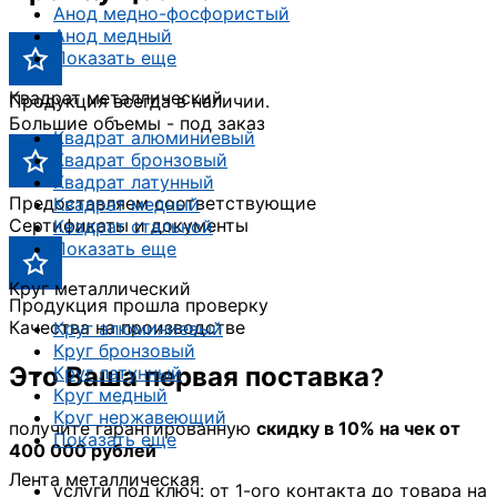
Анод медно-фосфористый
Анод медный
Показать еще
Квадрат металлический
Продукция всегда в наличии.
Большие объемы - под заказ
Квадрат алюминиевый
Квадрат бронзовый
Квадрат латунный
Предоставляем соответствующие
Квадрат медный
Сертификаты и документы
Квадрат стальной
Показать еще
Круг металлический
Продукция прошла проверку
Качества на производстве
Круг алюминиевый
Круг бронзовый
Это Ваша первая поставка?
Круг латунный
Круг медный
Круг нержавеющий
получите гарантированную
скидку в 10% на чек от
Показать еще
400 000 рублей
Лента металлическая
услуги под ключ: от 1-ого контакта до товара на