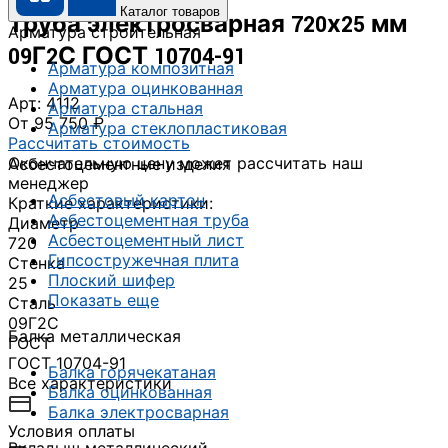
Каталог товаров
Труба электросварная 720х25 мм
Арматура строительная
09Г2С ГОСТ 10704-91
Арматура композитная
Арматура оцинкованная
Арт: 4112
Арматура стальная
От 95 750 ₽
Арматура стеклопластиковая
Рассчитать стоимость
Окончательную цену может рассчитать наш
Асбестоцементные изделия
менеджер
Асбестовый картон
Краткие характеристики:
Асбестоцементная труба
Диаметр
Асбестоцементный лист
720
Гипсостружечная плита
Стенка
Плоский шифер
25
Показать еще
Сталь
09Г2С
Балка металлическая
ГОСТ
ГОСТ 10704-91
Балка горячекатаная
Все характеристики
Балка оцинкованная
Балка электросварная
Условия оплаты