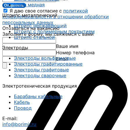
Шина медная
Отправить
Я даю свое согласие с
политикой
Штрипс металлический
конфиденциальности в отношении обработки
персональных данных
Штрипс нержавеющий
Отозваться на вакансию
Штрипс с полимерным покрытием
Заполните форму, мы свяжемся с вами
Штрипс стальной
Ваше имя
Электроды
Номер телефона
Электроды вольфрамовые
Email
Электроды графитированные
Электроды графитовые
Электроды сварочные
Электротехническая продукция
Барабаны кабельные
Кабель
Провод
E-mail:
info@borimir.ru