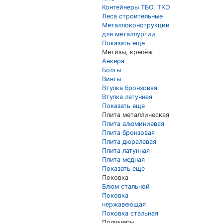
Контейнеры ТБО, ТКО
Леса строительные
Металлоконструкции
для металлургии
Показать еще
Метизы, крепёж
Анкера
Болты
Винты
Втулка бронзовая
Втулка латунная
Показать еще
Плита металлическая
Плита алюминиевая
Плита бронзовая
Плита дюралевая
Плита латунная
Плита медная
Показать еще
Поковка
Блюм стальной
Поковка
нержавеющая
Поковка стальная
Полимеры