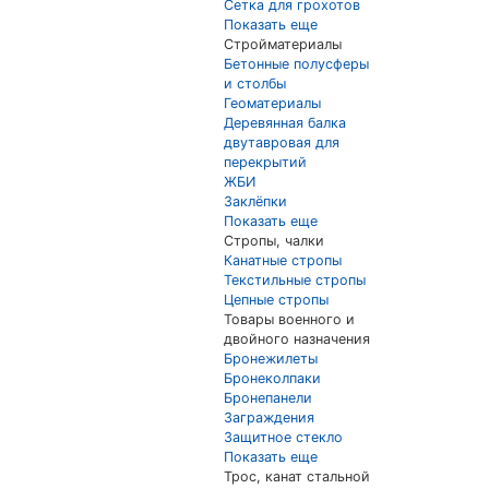
Сетка для грохотов
Показать еще
Стройматериалы
Бетонные полусферы
и столбы
Геоматериалы
Деревянная балка
двутавровая для
перекрытий
ЖБИ
Заклёпки
Показать еще
Стропы, чалки
Канатные стропы
Текстильные стропы
Цепные стропы
Товары военного и
двойного назначения
Бронежилеты
Бронеколпаки
Бронепанели
Заграждения
Защитное стекло
Показать еще
Трос, канат стальной