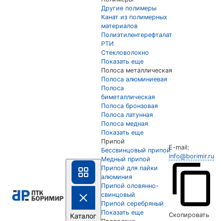
Другие полимеры
Канат из полимерных
материалов
Полиэтилентерефталат
РТИ
Стекловолокно
Показать еще
Полоса металлическая
Полоса алюминиевая
Полоса
биметаллическая
Полоса бронзовая
Полоса латунная
Полоса медная
Показать еще
Припой
E-mail:
Бессвинцовый припой
info@borimir.ru
Медный припой
Припой для пайки
алюминия
Припой оловянно-
свинцовый
Припой серебряный
Показать еще
Скопировать
Каталог