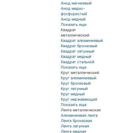
Анод магниевый
Анод медно-
фосфористый
Анод медный
Показать еще
Квадрат
металлический
Квадрат алюминиевый
Квадрат бронзовый
Квадрат латунный
Квадрат медный
Квадрат стальной
Показать еще
Круг металлический
Круг алюминиевый
Круг бронзовый
Круг латунный
Круг медный
Круг нержавеющий
Показать еще
Лента металлическая
Алюминиевая лента
Лента бронзовая
Лента латунная
Лента медная