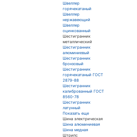
Швеллер
горячекатаный
Швеллер
нержавеющий
Швеллер
оцинкованный
Шестигранник
металлический
Шестигранник
алюминиевый
Шестигранник
бронзовый
Шестигранник
горячекатаный ГОСТ
2879-88
Шестигранник
калиброванный ГОСТ
8560-78
Шестигранник
латунный
Показать еще
Шина электрическая
Шина алюминиевая
Шина медная
Штрипс