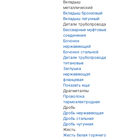
Вкладыш
металлический
Вкладыш бронзовый
Вкладыш латунный
Детали трубопровода
Бессварные муфтовые
соединения
Бочонок
нержавеющий
Бочонок стальной
Детали трубопровода
титановые
Заглушка
нержавеющая
фланцевая
Показать еще
Драгметаллы
Проволока
термоэлектродная
Дробь
Дробь нержавеющая
Дробь стальная
Дробь чугунная
Жесть
Жесть белая горячего