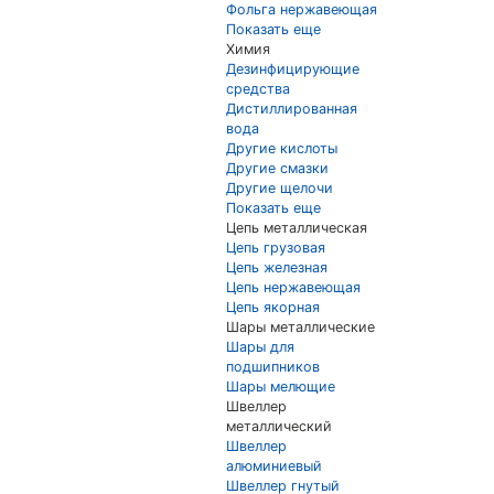
Фольга нержавеющая
Показать еще
Химия
Дезинфицирующие
средства
Дистиллированная
вода
Другие кислоты
Другие смазки
Другие щелочи
Показать еще
Цепь металлическая
Цепь грузовая
Цепь железная
Цепь нержавеющая
Цепь якорная
Шары металлические
Шары для
подшипников
Шары мелющие
Швеллер
металлический
Швеллер
алюминиевый
Швеллер гнутый