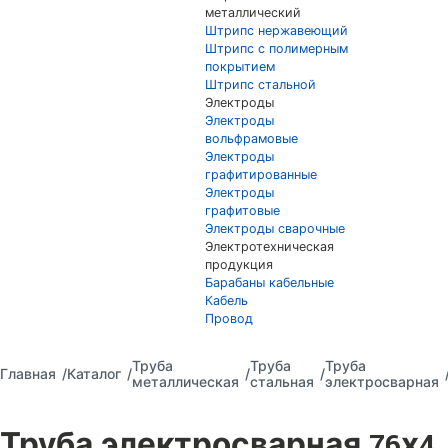
металлический
Штрипс нержавеющий
Штрипс с полимерным
покрытием
Штрипс стальной
Электроды
Электроды
вольфрамовые
Электроды
графитированные
Электроды
графитовые
Электроды сварочные
Электротехническая
продукция
Барабаны кабельные
Кабель
Провод
Труба
Труба
Труба
Главная
Каталог
металлическая
стальная
электросварная
Труба электросварная 76х4