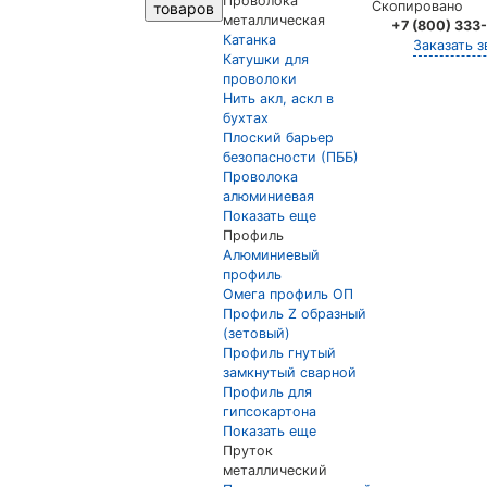
Проволока
Скопировано
товаров
металлическая
+7 (800) 333
Катанка
Заказать з
Катушки для
проволоки
Нить акл, аскл в
бухтах
Плоский барьер
безопасности (ПББ)
Проволока
алюминиевая
Показать еще
Профиль
Алюминиевый
профиль
Омега профиль ОП
Профиль Z образный
(зетовый)
Профиль гнутый
замкнутый сварной
Профиль для
гипсокартона
Показать еще
Пруток
металлический