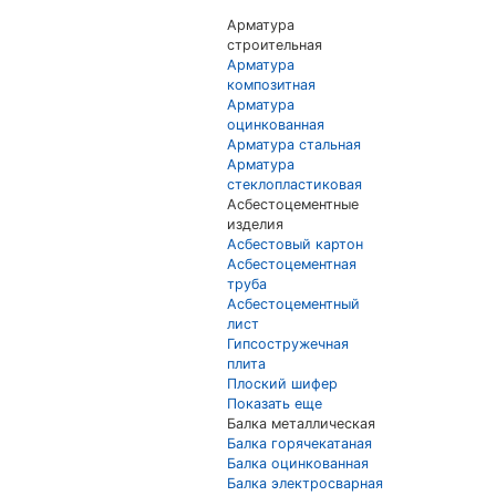
Арматура
строительная
Арматура
композитная
Арматура
оцинкованная
Арматура стальная
Арматура
стеклопластиковая
Асбестоцементные
изделия
Асбестовый картон
Асбестоцементная
труба
Асбестоцементный
лист
Гипсостружечная
плита
Плоский шифер
Показать еще
Балка металлическая
Балка горячекатаная
Балка оцинкованная
Балка электросварная