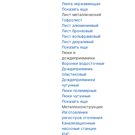
Лента нержавеющая
Показать еще
Лист металлический
Гофролист
Лист алюминиевый
Лист бронзовый
Лист вольфрамовый
Лист дюралевый
Показать еще
Люки и
дождеприемники
Воронки водосточные
Дождеприемник
пластиковый
Дождеприемники
чугунные
Люки полимерные
Люки чугунные
Показать еще
Металлоконструкции
Изготовление
регистров отопления
Канализационные
насосные станции
КНС