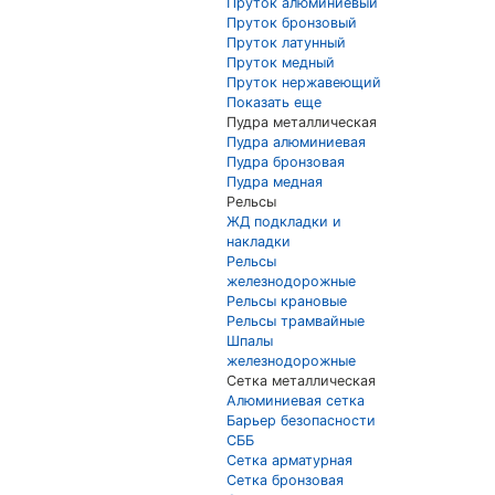
Пруток алюминиевый
Пруток бронзовый
Пруток латунный
Пруток медный
Пруток нержавеющий
Показать еще
Пудра металлическая
Пудра алюминиевая
Пудра бронзовая
Пудра медная
Рельсы
ЖД подкладки и
накладки
Рельсы
железнодорожные
Рельсы крановые
Рельсы трамвайные
Шпалы
железнодорожные
Сетка металлическая
Алюминиевая сетка
Барьер безопасности
СББ
Сетка арматурная
Сетка бронзовая