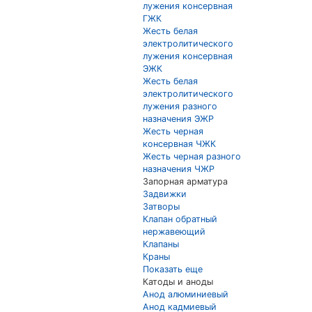
лужения консервная
ГЖК
Жесть белая
электролитического
лужения консервная
ЭЖК
Жесть белая
электролитического
лужения разного
назначения ЭЖР
Жесть черная
консервная ЧЖК
Жесть черная разного
назначения ЧЖР
Запорная арматура
Задвижки
Затворы
Клапан обратный
нержавеющий
Клапаны
Краны
Показать еще
Катоды и аноды
Анод алюминиевый
Анод кадмиевый