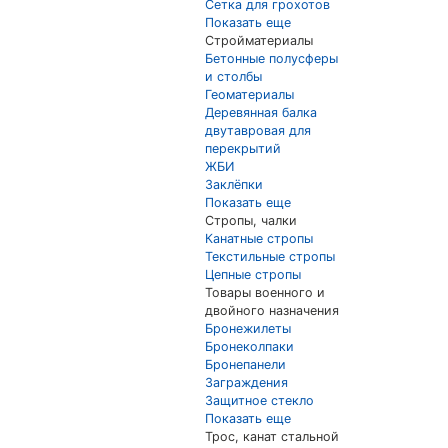
Сетка для грохотов
Показать еще
Стройматериалы
Бетонные полусферы
и столбы
Геоматериалы
Деревянная балка
двутавровая для
перекрытий
ЖБИ
Заклёпки
Показать еще
Стропы, чалки
Канатные стропы
Текстильные стропы
Цепные стропы
Товары военного и
двойного назначения
Бронежилеты
Бронеколпаки
Бронепанели
Заграждения
Защитное стекло
Показать еще
Трос, канат стальной