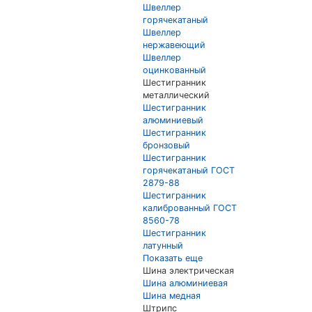
Швеллер
горячекатаный
Швеллер
нержавеющий
Швеллер
оцинкованный
Шестигранник
металлический
Шестигранник
алюминиевый
Шестигранник
бронзовый
Шестигранник
горячекатаный ГОСТ
2879-88
Шестигранник
калиброванный ГОСТ
8560-78
Шестигранник
латунный
Показать еще
Шина электрическая
Шина алюминиевая
Шина медная
Штрипс