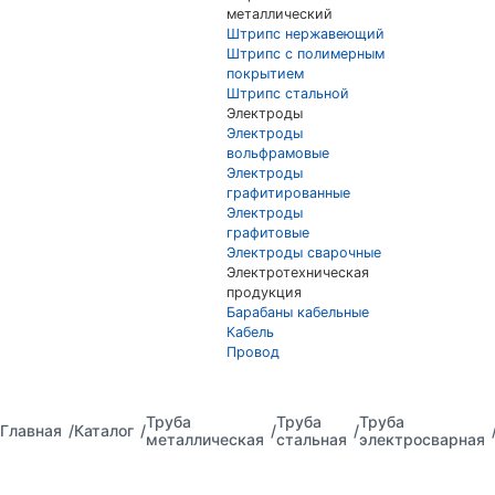
металлический
Штрипс нержавеющий
Штрипс с полимерным
покрытием
Штрипс стальной
Электроды
Электроды
вольфрамовые
Электроды
графитированные
Электроды
графитовые
Электроды сварочные
Электротехническая
продукция
Барабаны кабельные
Кабель
Провод
Труба
Труба
Труба
Главная
Каталог
металлическая
стальная
электросварная