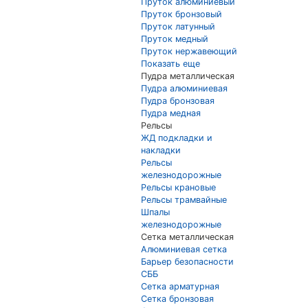
Пруток алюминиевый
Пруток бронзовый
Пруток латунный
Пруток медный
Пруток нержавеющий
Показать еще
Пудра металлическая
Пудра алюминиевая
Пудра бронзовая
Пудра медная
Рельсы
ЖД подкладки и
накладки
Рельсы
железнодорожные
Рельсы крановые
Рельсы трамвайные
Шпалы
железнодорожные
Сетка металлическая
Алюминиевая сетка
Барьер безопасности
СББ
Сетка арматурная
Сетка бронзовая