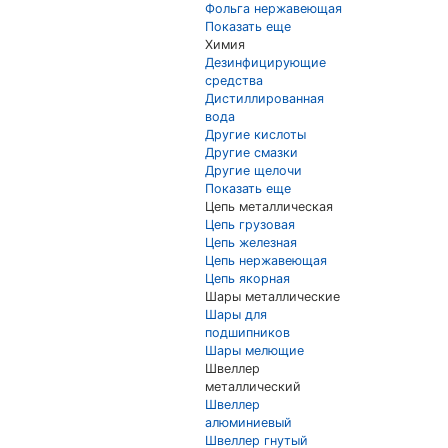
Фольга нержавеющая
Показать еще
Химия
Дезинфицирующие
средства
Дистиллированная
вода
Другие кислоты
Другие смазки
Другие щелочи
Показать еще
Цепь металлическая
Цепь грузовая
Цепь железная
Цепь нержавеющая
Цепь якорная
Шары металлические
Шары для
подшипников
Шары мелющие
Швеллер
металлический
Швеллер
алюминиевый
Швеллер гнутый