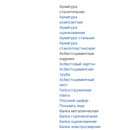
Арматура
строительная
Арматура
композитная
Арматура
оцинкованная
Арматура стальная
Арматура
стеклопластиковая
Асбестоцементные
изделия
Асбестовый картон
Асбестоцементная
труба
Асбестоцементный
лист
Гипсостружечная
плита
Плоский шифер
Показать еще
Балка металлическая
Балка горячекатаная
Балка оцинкованная
Балка электросварная