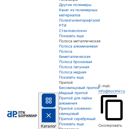
Другие полимеры
Канат из полимерных
материалов
Полиэтилентерефталат
РТИ
Стекловолокно
Показать еще
Полоса металлическая
Полоса алюминиевая
Полоса
биметаллическая
Полоса бронзовая
Полоса латунная
Полоса медная
Показать еще
Припой
E-mail:
Бессвинцовый припой
info@borimir.ru
Медный припой
Припой для пайки
алюминия
Припой оловянно-
свинцовый
Припой серебряный
Показать еще
Скопировать
Каталог