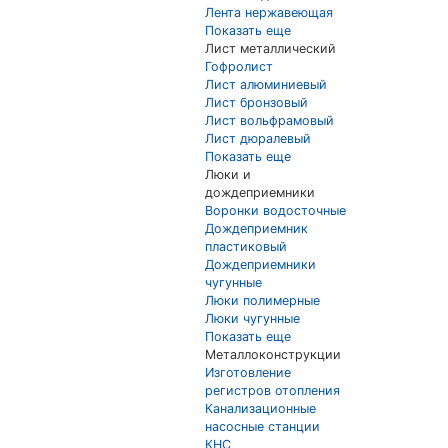
Лента нержавеющая
Показать еще
Лист металлический
Гофролист
Лист алюминиевый
Лист бронзовый
Лист вольфрамовый
Лист дюралевый
Показать еще
Люки и
дождеприемники
Воронки водосточные
Дождеприемник
пластиковый
Дождеприемники
чугунные
Люки полимерные
Люки чугунные
Показать еще
Металлоконструкции
Изготовление
регистров отопления
Канализационные
насосные станции
КНС