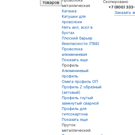
Проволока
Скопировано
товаров
металлическая
+7 (800) 333
Катанка
Заказать з
Катушки для
проволоки
Нить акл, аскл в
бухтах
Плоский барьер
безопасности (ПББ)
Проволока
алюминиевая
Показать еще
Профиль
Алюминиевый
профиль
Омега профиль ОП
Профиль Z образный
(зетовый)
Профиль гнутый
замкнутый сварной
Профиль для
гипсокартона
Показать еще
Пруток
металлический