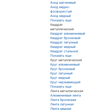
Анод магниевый
Анод медно-
фосфористый
Анод медный
Показать еще
Квадрат
металлический
Квадрат алюминиевый
Квадрат бронзовый
Квадрат латунный
Квадрат медный
Квадрат стальной
Показать еще
Круг металлический
Круг алюминиевый
Круг бронзовый
Круг латунный
Круг медный
Круг нержавеющий
Показать еще
Лента металлическая
Алюминиевая лента
Лента бронзовая
Лента латунная
Лента медная