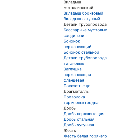
Вкладыш
металлический
Вкладыш бронзовый
Вкладыш латунный
Детали трубопровода
Бессварные муфтовые
соединения
Бочонок
нержавеющий
Бочонок стальной
Детали трубопровода
титановые
Заглушка
нержавеющая
фланцевая
Показать еще
Драгметаллы
Проволока
термоэлектродная
Дробь
Дробь нержавеющая
Дробь стальная
Дробь чугунная
Жесть
Жесть белая горячего