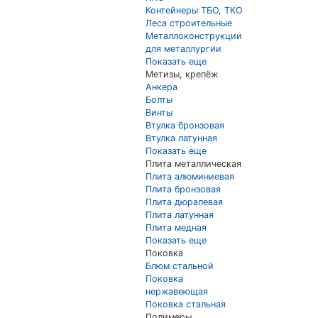
Контейнеры ТБО, ТКО
Леса строительные
Металлоконструкции
для металлургии
Показать еще
Метизы, крепёж
Анкера
Болты
Винты
Втулка бронзовая
Втулка латунная
Показать еще
Плита металлическая
Плита алюминиевая
Плита бронзовая
Плита дюралевая
Плита латунная
Плита медная
Показать еще
Поковка
Блюм стальной
Поковка
нержавеющая
Поковка стальная
Полимеры