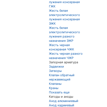
лужения консервная
ГЖК
Жесть белая
электролитического
лужения консервная
ЭЖК
Жесть белая
электролитического
лужения разного
назначения ЭЖР
Жесть черная
консервная ЧЖК
Жесть черная разного
назначения ЧЖР
Запорная арматура
Задвижки
Затворы
Клапан обратный
нержавеющий
Клапаны
Краны
Показать еще
Катоды и аноды
Анод алюминиевый
Анод кадмиевый