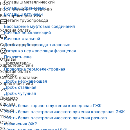
Вкладыш металлический
ГОСТ
Вкладыш бронзовый
ГОСТ 10704-91, 10705-80
Вкладыш латунный
Все характеристики
Детали трубопровода
Бессварные муфтовые соединения
Условия оплаты
Бочонок нержавеющий
Бочонок стальной
Способы доставки
Детали трубопровода титановые
Заглушка нержавеющая фланцевая
Показать еще
Отзывы
Драгметаллы
Характеристики
Проволока термоэлектродная
Условия оплаты
Дробь
Способы доставки
Дробь нержавеющая
Характеристики
Дробь стальная
Дробь чугунная
Диаметр
Жесть
820 мм
Жесть белая горячего лужения консервная ГЖК
Стенка
Жесть белая электролитического лужения консервная ЭЖК
11 мм
Жесть белая электролитического лужения разного
Сталь
назначения ЭЖР
20
Жесть черная консервная ЧЖК