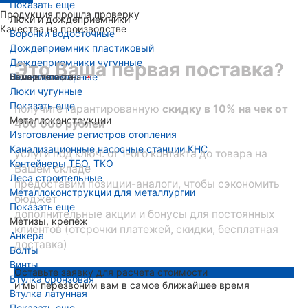
Показать еще
Продукция прошла проверку
Люки и дождеприемники
Качества на производстве
Воронки водосточные
Дождеприемник пластиковый
Дождеприемники чугунные
Это Ваша первая поставка?
Люки полимерные
Ваше имя
Номер телефона
Ваша эл. почта
Люки чугунные
Показать еще
получите гарантированную
скидку в 10% на чек от
Металлоконструкции
400 000 рублей
Изготовление регистров отопления
Канализационные насосные станции КНС
услуги под ключ: от 1-ого контакта до товара на
Контейнеры ТБО, ТКО
Вашем складе
Леса строительные
предоставим позиции-аналоги, чтобы сэкономить
Металлоконструкции для металлургии
бюджет
Показать еще
дополнительные акции и бонусы для постоянных
Метизы, крепёж
клиентов (отсрочки платежей, скидки, бесплатная
Анкера
доставка)
Болты
Винты
Оставьте заявку для расчета стоимости
Втулка бронзовая
и мы перезвоним вам в самое ближайшее время
Втулка латунная
Показать еще