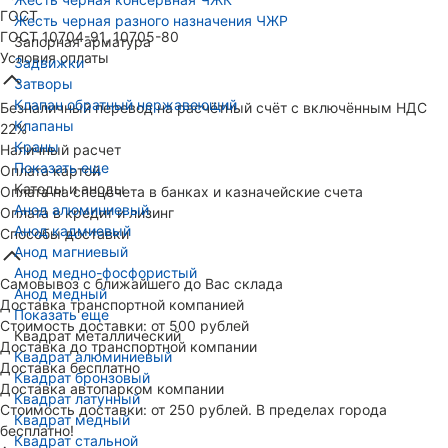
ГОСТ
Жесть черная разного назначения ЧЖР
ГОСТ 10704-91, 10705-80
Запорная арматура
Условия оплаты
Задвижки
Затворы
Клапан обратный нержавеющий
Безналичный перевод на расчётный счёт с включённым НДС
Клапаны
22%
Краны
Наличный расчет
Показать еще
Оплата картой
Катоды и аноды
Оплата на спецсчета в банках и казначейские счета
Анод алюминиевый
Оплата в кредит и лизинг
Анод кадмиевый
Способы доставки
Анод магниевый
Анод медно-фосфористый
Самовывоз с ближайшего до Вас склада
Анод медный
Доставка транспортной компанией
Показать еще
Стоимость доставки: от 500 рублей
Квадрат металлический
Доставка до транспортной компании
Квадрат алюминиевый
Доставка бесплатно
Квадрат бронзовый
Доставка автопарком компании
Квадрат латунный
Стоимость доставки: от 250 рублей. В пределах города
Квадрат медный
бесплатно!
Квадрат стальной