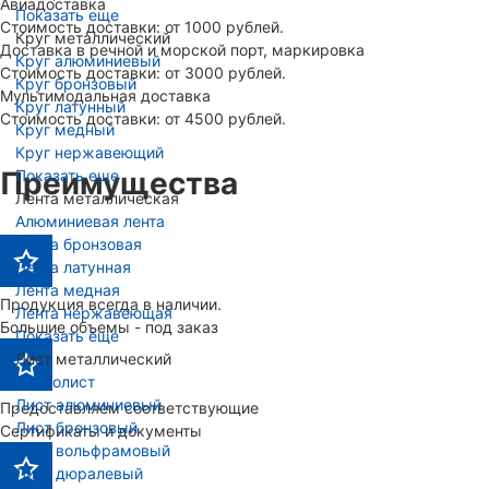
Авиадоставка
Показать еще
Стоимость доставки: от 1000 рублей.
Круг металлический
Доставка в речной и морской порт, маркировка
Круг алюминиевый
Стоимость доставки: от 3000 рублей.
Круг бронзовый
Мультимодальная доставка
Круг латунный
Стоимость доставки: от 4500 рублей.
Круг медный
Круг нержавеющий
Показать еще
Преимущества
Лента металлическая
Алюминиевая лента
Лента бронзовая
Лента латунная
Лента медная
Продукция всегда в наличии.
Лента нержавеющая
Большие объемы - под заказ
Показать еще
Лист металлический
Гофролист
Лист алюминиевый
Предоставляем соответствующие
Лист бронзовый
Сертификаты и документы
Лист вольфрамовый
Лист дюралевый