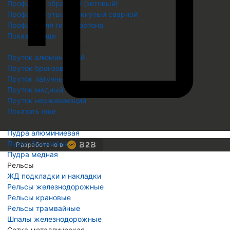
Профиль Z образный (зетовый)
Профиль гнутый замкнутый сварной
Профиль для гипсокартона
Показать еще
Пруток металлический
Пруток алюминиевый
Пруток бронзовый
Пруток латунный
Пруток медный
Пруток нержавеющий
Показать еще
Скопировать
Пудра металлическая
Скопировано
Пудра алюминиевая
Пудра бронзовая
Разработано в
Пудра медная
Рельсы
ЖД подкладки и накладки
Рельсы железнодорожные
Рельсы крановые
Рельсы трамвайные
Шпалы железнодорожные
Сетка металлическая