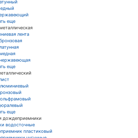
латунный
медный
нержавеющий
ать еще
 металлическая
ниевая лента
 бронзовая
латунная
 медная
 нержавеющая
ать еще
металлический
лист
алюминиевый
бронзовый
вольфрамовый
дюралевый
ать еще
и дождеприемники
ки водосточные
приемник пластиковый
приемники чугунные