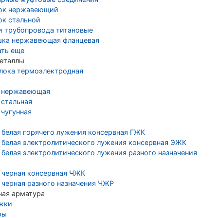
ок нержавеющий
ок стальной
и трубопровода титановые
шка нержавеющая фланцевая
ать еще
еталлы
лока термоэлектродная
 нержавеющая
 стальная
 чугунная
 белая горячего лужения консервная ГЖК
 белая электролитического лужения консервная ЭЖК
 белая электролитического лужения разного назначения
 черная консервная ЧЖК
 черная разного назначения ЧЖР
ная арматура
жки
ры