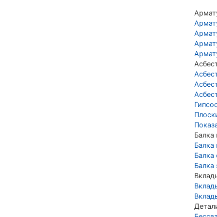
Армат
Армат
Армат
Армат
Армат
Асбес
Асбес
Асбес
Асбес
Гипсо
Плоск
Показ
Балка
Балка
Балка
Балка
Вклад
Вклад
Вклад
Детал
Бессв