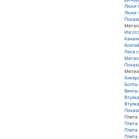
Люки 
Люки 
Показ
Метал
Изгот
Канал
Конте
Леса 
Метал
Показ
Метиз
Анкер
Болты
Винты
Втулк
Втулка
Показ
Плита
Плита
Плита
Плита