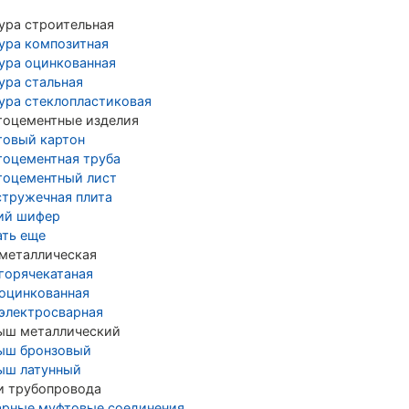
ура строительная
ура композитная
ура оцинкованная
ура стальная
ура стеклопластиковая
тоцементные изделия
товый картон
тоцементная труба
тоцементный лист
стружечная плита
ий шифер
ать еще
 металлическая
 горячекатаная
 оцинкованная
 электросварная
ыш металлический
ыш бронзовый
ыш латунный
и трубопровода
арные муфтовые соединения