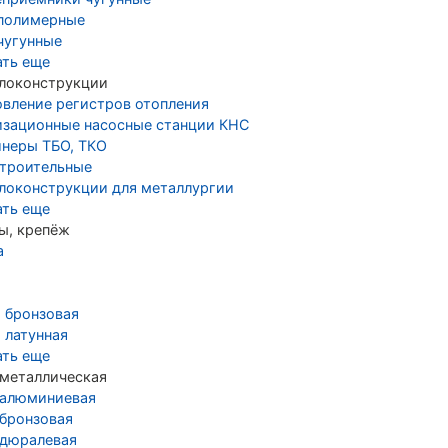
полимерные
чугунные
ать еще
локонструкции
овление регистров отопления
изационные насосные станции КНС
йнеры ТБО, ТКО
строительные
локонструкции для металлургии
ать еще
ы, крепёж
а
а бронзовая
 латунная
ать еще
 металлическая
 алюминиевая
 бронзовая
 дюралевая