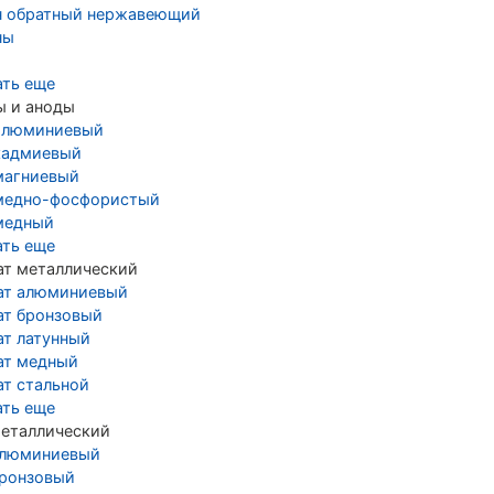
н обратный нержавеющий
ны
ать еще
ы и аноды
алюминиевый
кадмиевый
магниевый
медно-фосфористый
медный
ать еще
ат металлический
ат алюминиевый
ат бронзовый
ат латунный
ат медный
ат стальной
ать еще
металлический
алюминиевый
бронзовый