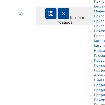
Припо
Бессв
Медны
Припо
Каталог
Припо
товаров
Припо
Показ
Прово
Катан
Катуш
Нить а
Плоск
Прово
Показ
Профи
Алюми
Омега
Профи
Профи
Профи
Показ
Пруто