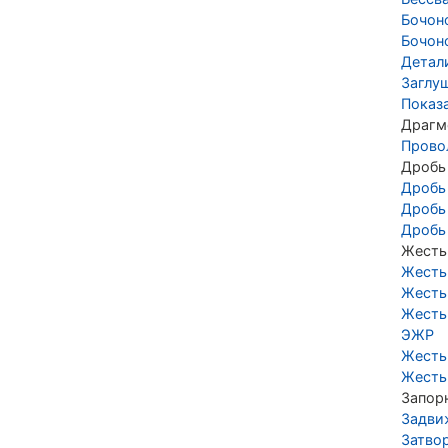
Бочон
Бочон
Детал
Заглу
Показ
Драгм
Прово
Дробь
Дробь
Дробь
Дробь
Жесть
Жесть
Жесть
Жесть
ЭЖР
Жесть
Жесть
Запор
Задви
Затво