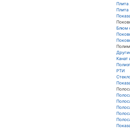
Плита 
Плита
Показ
Поков
Блюм 
Поков
Поков
Полим
Други
Канат
Полиэ
РТИ
Стекл
Показ
Полос
Полос
Полос
Полос
Полос
Полос
Показ