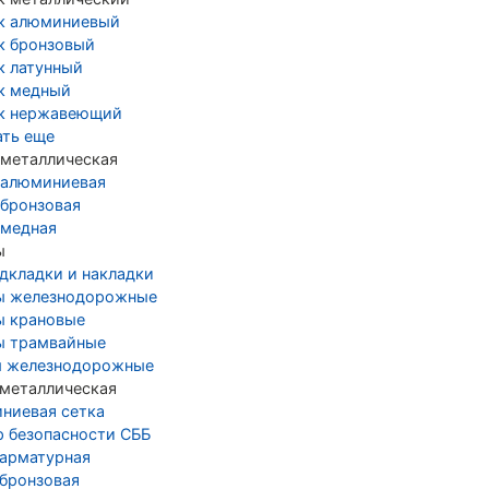
к алюминиевый
к бронзовый
к латунный
к медный
к нержавеющий
ать еще
 металлическая
 алюминиевая
 бронзовая
 медная
ы
дкладки и накладки
ы железнодорожные
ы крановые
ы трамвайные
 железнодорожные
 металлическая
ниевая сетка
р безопасности СББ
 арматурная
 бронзовая