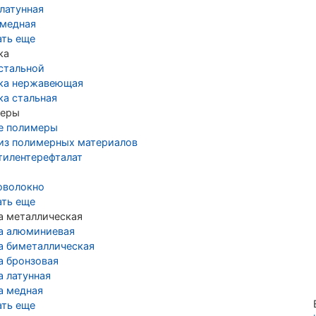
латунная
 медная
ать еще
ка
стальной
ка нержавеющая
ка стальная
еры
е полимеры
 из полимерных материалов
тилентерефталат
оволокно
ать еще
а металлическая
а алюминиевая
а биметаллическая
а бронзовая
а латунная
а медная
ать еще