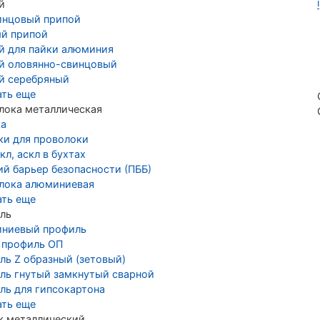
й
инцовый припой
й припой
й для пайки алюминия
й оловянно-свинцовый
й серебряный
ать еще
лока металлическая
ка
ки для проволоки
кл, аскл в бухтах
ий барьер безопасности (ПББ)
лока алюминиевая
ать еще
ль
ниевый профиль
 профиль ОП
ль Z образный (зетовый)
ль гнутый замкнутый сварной
ль для гипсокартона
ать еще
к металлический