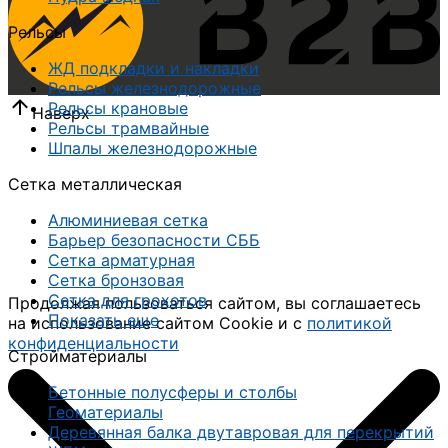
Рельсы
ЖД подкладки и накладки
Рельсы железнодорожные
Рельсы крановые
Наверх
Рельсы трамвайные
Шпалы железнодорожные
Сетка металлическая
Алюминиевая сетка
Барьер безопасности СББ
Сетка арматурная
Сетка бронзовая
Сетка для грохотов
Продолжая пользоваться сайтом, вы соглашаетесь
Показать еще
на использование сайтом Cookie и с
политикой
конфиденциальности
Стройматериалы
Бетонные полусферы и столбы
Геоматериалы
Деревянная балка двутавровая для перекрытий