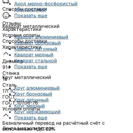
Анод медно-фосфористый
Способы доставки
Анод медный
Показать еще
Отзывы
Квадрат металлический
Характеристики
Условия оплаты
Квадрат алюминиевый
Способы доставки
Квадрат бронзовый
Характеристики
Квадрат латунный
Квадрат медный
Квадрат стальной
Диаметр
Показать еще
914
Стенка
Круг металлический
16
Сталь
Круг алюминиевый
17Г1С
Круг бронзовый
ГОСТ
Круг латунный
ГОСТ 10706-76
Круг медный
Условия оплаты
Круг нержавеющий
Показать еще
Безналичный перевод на расчётный счёт с
Лента металлическая
включённым НДС 22%