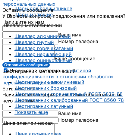
персональных данных
Шары для подшипников
Оставить сообщение
Шары мелющие
У Вас есть вопросы, предложения или пожелания?
Напишите их нам
Швеллер металлический
Ваше имя
Швеллер алюминиевый
Номер телефона
Швеллер гнутый
Швеллер горячекатаный
Швеллер нержавеющий
Ваше сообщение
Швеллер оцинкованный
Отправить сообщение
Я даю свое согласие с
политикой
Шестигранник металлический
конфиденциальности в отношении обработки
Шестигранник алюминиевый
персональных данных
Шестигранник бронзовый
Есть вопрос?
Шестигранник горячекатаный ГОСТ 2879-88
Напишите его в форме ниже и мы обязательно на
Шестигранник калиброванный ГОСТ 8560-78
него ответим
Шестигранник латунный
Показать еще
Ваше имя
Номер телефона
Шина электрическая
Шина алюминиевая