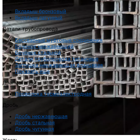
Вкладыш металлический
Вкладыш бронзовый
Вкладыш латунный
Детали трубопровода
Бессварные муфтовые соединения
Бочонок нержавеющий
Бочонок стальной
Детали трубопровода титановые
Заглушка нержавеющая фланцевая
Показать еще
Драгметаллы
Проволока термоэлектродная
Дробь
Дробь нержавеющая
Дробь стальная
Дробь чугунная