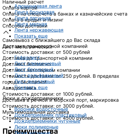
Наличный расчет
Алюминиевая лента
Оплата картой
Лента бронзовая
Оплата на спецсчета в банках и казначейские счета
Лента латунная
Оплата в кредит и лизинг
Лента медная
Способы доставки
Лента нержавеющая
Показать еще
Самовывоз с ближайшего до Вас склада
Доставка транспортной компанией
Лист металлический
Стоимость доставки: от 500 рублей
Гофролист
Доставка до транспортной компании
Лист алюминиевый
Доставка бесплатно
Лист бронзовый
Доставка автопарком компании
Лист вольфрамовый
Стоимость доставки: от 250 рублей. В пределах
Лист дюралевый
города бесплатно!
Показать еще
Авиадоставка
Стоимость доставки: от 1000 рублей.
Люки и дождеприемники
Доставка в речной и морской порт, маркировка
Стоимость доставки: от 3000 рублей.
Воронки водосточные
Мультимодальная доставка
Дождеприемник пластиковый
Стоимость доставки: от 4500 рублей.
Дождеприемники чугунные
Люки полимерные
Преимущества
Люки чугунные