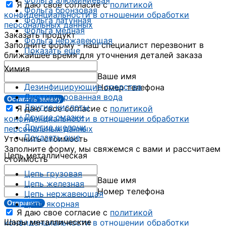
Фольга алюминиевая
Я даю свое согласие с
политикой
Фольга бронзовая
конфиденциальности в отношении обработки
Фольга латунная
персональных данных
Фольга медная
Заказать продукт
Фольга нержавеющая
Заполните форму - наш специалист перезвонит в
Показать еще
ближайшее время для уточнения деталей заказа
Химия
Ваше имя
Дезинфицирующие средства
Номер телефона
Дистиллированная вода
Оставить заявку
Другие кислоты
Я даю свое согласие с
политикой
Другие смазки
конфиденциальности в отношении обработки
Другие щелочи
персональных данных
Показать еще
Уточнить стоимость
Заполните форму, мы свяжемся с вами и рассчитаем
Цепь металлическая
стоимость
Цепь грузовая
Ваше имя
Цепь железная
Номер телефона
Цепь нержавеющая
Цепь якорная
Отправить
Я даю свое согласие с
политикой
Шары металлические
конфиденциальности в отношении обработки