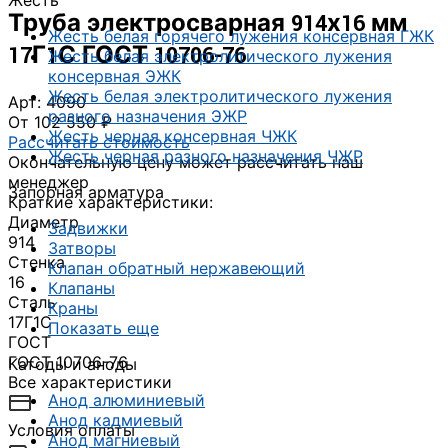
Жесть
Труба электросварная 914х16 мм
Жесть белая горячего лужения консервная ГЖК
17Г1С ГОСТ 10706-76
Жесть белая электролитического лужения
консервная ЭЖК
Жесть белая электролитического лужения
Арт: 4090
разного назначения ЭЖР
От 102 550 ₽
Жесть черная консервная ЧЖК
Рассчитать стоимость
Жесть черная разного назначения ЧЖР
Окончательную цену может рассчитать наш
менеджер
Запорная арматура
Краткие характеристики:
Диаметр
Задвижки
914
Затворы
Стенка
Клапан обратный нержавеющий
16
Клапаны
Сталь
Краны
17Г1С
Показать еще
ГОСТ
ГОСТ 10706-76
Катоды и аноды
Все характеристики
Анод алюминиевый
Анод кадмиевый
Условия оплаты
Анод магниевый