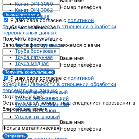
Ваше имя
Канат DIN 3059
Номер телефона
Канат DIN 3062
Перезвоните мне
Показать еще
Я даю свое согласие с
политикой
конфиденциальности в отношении обработки
Труба металлическая
персональных данных
Металлорукава
Получить консультацию
Труба алюминиевая
Заполните форму, мы свяжемся с вами
Труба бронзовая
Труба латунная
Ваше имя
Труба медная
Номер телефона
Показать еще
Получить консультацию
Я даю свое согласие с
политикой
Уголок металлический
конфиденциальности в отношении обработки
персональных данных
Уголок алюминиевый
Оставить заявку
Уголок нержавеющий
Оставьте свой номер - наш специалист перезвонит в
Уголок оцинкованный
ближайшее время
Уголок стальной
Уголок титановый
Ваше имя
Фольга металлическая
Номер телефона
Отправить