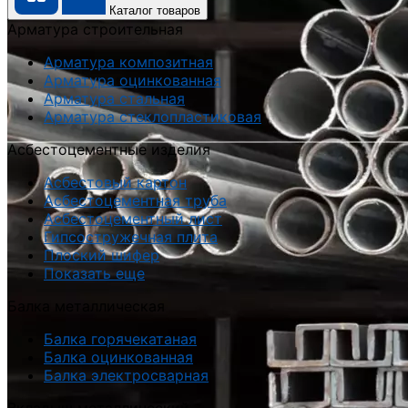
Каталог товаров
Арматура строительная
Арматура композитная
Арматура оцинкованная
Арматура стальная
Арматура стеклопластиковая
Асбестоцементные изделия
Асбестовый картон
Асбестоцементная труба
Асбестоцементный лист
Гипсостружечная плита
Плоский шифер
Показать еще
Балка металлическая
Балка горячекатаная
Балка оцинкованная
Балка электросварная