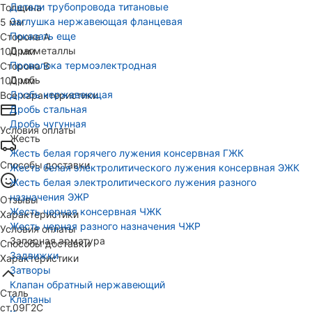
Детали трубопровода титановые
Толщина
Заглушка нержавеющая фланцевая
5 мм
Показать еще
Сторона А
Драгметаллы
100 мм
Проволока термоэлектродная
Сторона В
Дробь
100 мм
Дробь нержавеющая
Все характеристики
Дробь стальная
Дробь чугунная
Условия оплаты
Жесть
Жесть белая горячего лужения консервная ГЖК
Способы доставки
Жесть белая электролитического лужения консервная ЭЖК
Жесть белая электролитического лужения разного
назначения ЭЖР
Отзывы
Жесть черная консервная ЧЖК
Характеристики
Жесть черная разного назначения ЧЖР
Условия оплаты
Запорная арматура
Способы доставки
Задвижки
Характеристики
Затворы
Клапан обратный нержавеющий
Сталь
Клапаны
ст.09Г2С