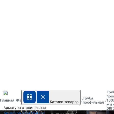
Тру
про
Труба
Труба
Труба
Главная
Каталог
100
Каталог товаров
металлическая
стальная
профильная
мм 
Арматура строительная
09Г
Арматура композитная