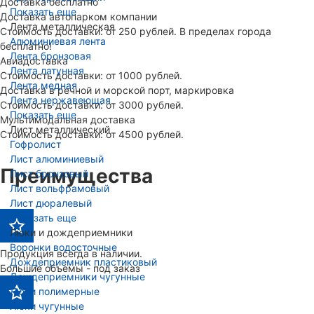
Доставка бесплатно
Показать еще
Доставка автопарком компании
Лента металлическая
Стоимость доставки: от 250 рублей. В пределах города
Алюминиевая лента
бесплатно!
Лента бронзовая
Авиадоставка
Лента латунная
Стоимость доставки: от 1000 рублей.
Лента медная
Доставка в речной и морской порт, маркировка
Лента нержавеющая
Стоимость доставки: от 3000 рублей.
Показать еще
Мультимодальная доставка
Лист металлический
Стоимость доставки: от 4500 рублей.
Гофролист
Лист алюминиевый
Преимущества
Лист бронзовый
Лист вольфрамовый
Лист дюралевый
Показать еще
Люки и дождеприемники
Воронки водосточные
Продукция всегда в наличии.
Дождеприемник пластиковый
Большие объемы - под заказ
Дождеприемники чугунные
Люки полимерные
Люки чугунные