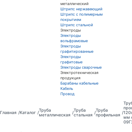
металлический
Штрипс нержавеющий
Штрипс с полимерным
покрытием
Штрипс стальной
Электроды
Электроды
вольфрамовые
Электроды
графитированные
Электроды
графитовые
Электроды сварочные
Электротехническая
продукция
Барабаны кабельные
Кабель
Провод
Тру
про
Труба
Труба
Труба
Главная
Каталог
120
металлическая
стальная
профильная
мм 
09Г