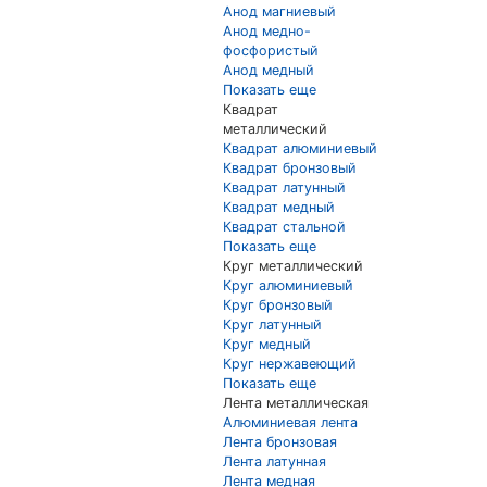
Анод магниевый
Анод медно-
фосфористый
Анод медный
Показать еще
Квадрат
металлический
Квадрат алюминиевый
Квадрат бронзовый
Квадрат латунный
Квадрат медный
Квадрат стальной
Показать еще
Круг металлический
Круг алюминиевый
Круг бронзовый
Круг латунный
Круг медный
Круг нержавеющий
Показать еще
Лента металлическая
Алюминиевая лента
Лента бронзовая
Лента латунная
Лента медная