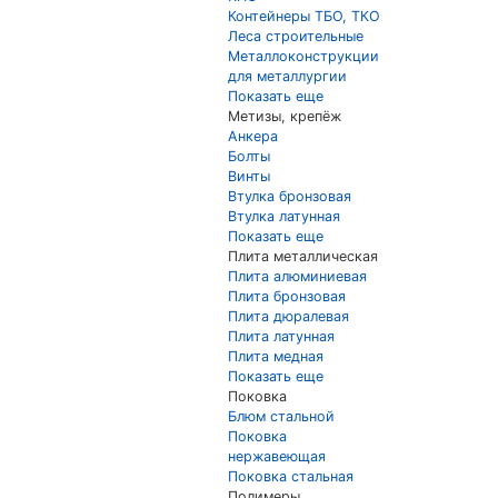
Контейнеры ТБО, ТКО
Леса строительные
Металлоконструкции
для металлургии
Показать еще
Метизы, крепёж
Анкера
Болты
Винты
Втулка бронзовая
Втулка латунная
Показать еще
Плита металлическая
Плита алюминиевая
Плита бронзовая
Плита дюралевая
Плита латунная
Плита медная
Показать еще
Поковка
Блюм стальной
Поковка
нержавеющая
Поковка стальная
Полимеры