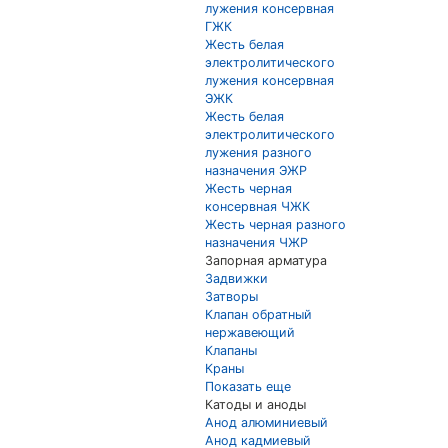
лужения консервная
ГЖК
Жесть белая
электролитического
лужения консервная
ЭЖК
Жесть белая
электролитического
лужения разного
назначения ЭЖР
Жесть черная
консервная ЧЖК
Жесть черная разного
назначения ЧЖР
Запорная арматура
Задвижки
Затворы
Клапан обратный
нержавеющий
Клапаны
Краны
Показать еще
Катоды и аноды
Анод алюминиевый
Анод кадмиевый