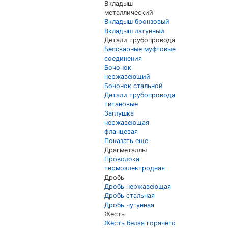
Вкладыш
металлический
Вкладыш бронзовый
Вкладыш латунный
Детали трубопровода
Бессварные муфтовые
соединения
Бочонок
нержавеющий
Бочонок стальной
Детали трубопровода
титановые
Заглушка
нержавеющая
фланцевая
Показать еще
Драгметаллы
Проволока
термоэлектродная
Дробь
Дробь нержавеющая
Дробь стальная
Дробь чугунная
Жесть
Жесть белая горячего