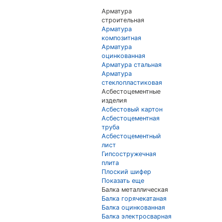
Арматура
строительная
Арматура
композитная
Арматура
оцинкованная
Арматура стальная
Арматура
стеклопластиковая
Асбестоцементные
изделия
Асбестовый картон
Асбестоцементная
труба
Асбестоцементный
лист
Гипсостружечная
плита
Плоский шифер
Показать еще
Балка металлическая
Балка горячекатаная
Балка оцинкованная
Балка электросварная