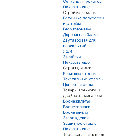
Сетка для грохотов
Показать еще
Стройматериалы
Бетонные полусферы
и столбы
Геоматериалы
Деревянная балка
двутавровая для
перекрытий
ЖБИ
Заклёпки
Показать еще
Стропы, чалки
Канатные стропы
Текстильные стропы
Цепные стропы
Товары военного и
двойного назначения
Бронежилеты
Бронеколпаки
Бронепанели
Заграждения
Защитное стекло
Показать еще
Трос, канат стальной