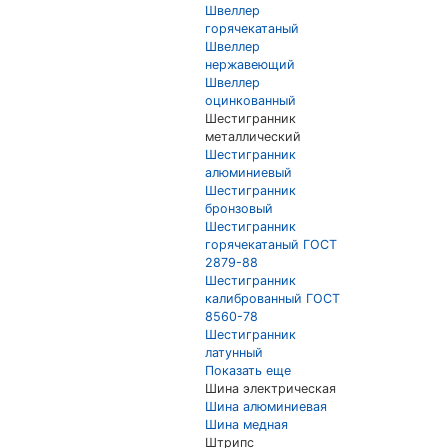
Швеллер
горячекатаный
Швеллер
нержавеющий
Швеллер
оцинкованный
Шестигранник
металлический
Шестигранник
алюминиевый
Шестигранник
бронзовый
Шестигранник
горячекатаный ГОСТ
2879-88
Шестигранник
калиброванный ГОСТ
8560-78
Шестигранник
латунный
Показать еще
Шина электрическая
Шина алюминиевая
Шина медная
Штрипс