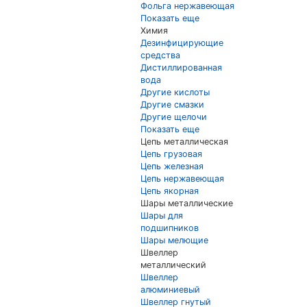
Фольга нержавеющая
Показать еще
Химия
Дезинфицирующие
средства
Дистиллированная
вода
Другие кислоты
Другие смазки
Другие щелочи
Показать еще
Цепь металлическая
Цепь грузовая
Цепь железная
Цепь нержавеющая
Цепь якорная
Шары металлические
Шары для
подшипников
Шары мелющие
Швеллер
металлический
Швеллер
алюминиевый
Швеллер гнутый