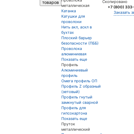
Проволока
Скопировано
товаров
металлическая
+7 (800) 333
Катанка
Заказать з
Катушки для
проволоки
Нить акл, аскл в
бухтах
Плоский барьер
безопасности (ПББ)
Проволока
алюминиевая
Показать еще
Профиль
Алюминиевый
профиль
Омега профиль ОП
Профиль Z образный
(зетовый)
Профиль гнутый
замкнутый сварной
Профиль для
гипсокартона
Показать еще
Пруток
металлический