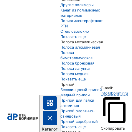
Другие полимеры
Канат из полимерных
материалов
Полиэтилентерефталат
РТИ
Стекловолокно
Показать еще
Полоса металлическая
Полоса алюминиевая
Полоса
биметаллическая
Полоса бронзовая
Полоса латунная
Полоса медная
Показать еще
Припой
E-mail:
Бессвинцовый припой
info@borimir.ru
Медный припой
Припой для пайки
алюминия
Припой оловянно-
свинцовый
Припой серебряный
Показать еще
Скопировать
Каталог