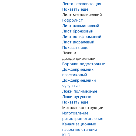
Лента нержавеющая
Показать еще
Лист металлический
Гофролист
Лист алюминиевый
Лист бронзовый
Лист вольфрамовый
Лист дюралевый
Показать еще
Люки и
дождеприемники
Воронки водосточные
Дождеприемник
пластиковый
Дождеприемники
чугунные
Люки полимерные
Люки чугунные
Показать еще
Металлоконструкции
Изготовление
регистров отопления
Канализационные
насосные станции
КНС