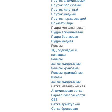
Пруток алюминиевый
Пруток бронзовый
Пруток латунный
Пруток медный
Пруток нержавеющий
Показать еще
Пудра металлическая
Пудра алюминиевая
Пудра бронзовая
Пудра медная
Рельсы
ЖД подкладки и
накладки
Рельсы
железнодорожные
Рельсы крановые
Рельсы трамвайные
Шпалы
железнодорожные
Сетка металлическая
Алюминиевая сетка
Барьер безопасности
СББ
Сетка арматурная
Сетка бронзовая