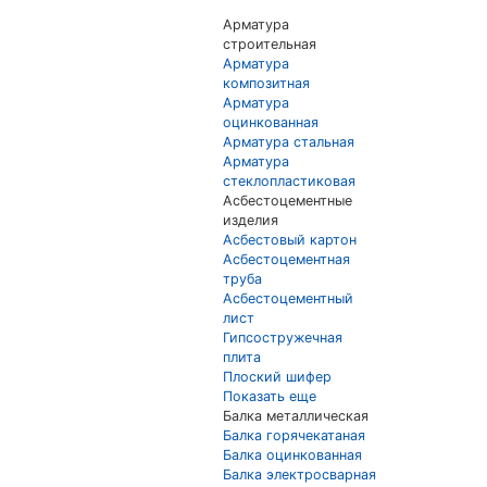
Арматура
строительная
Арматура
композитная
Арматура
оцинкованная
Арматура стальная
Арматура
стеклопластиковая
Асбестоцементные
изделия
Асбестовый картон
Асбестоцементная
труба
Асбестоцементный
лист
Гипсостружечная
плита
Плоский шифер
Показать еще
Балка металлическая
Балка горячекатаная
Балка оцинкованная
Балка электросварная