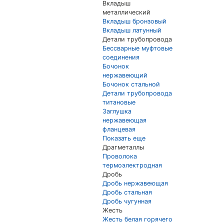
Вкладыш
металлический
Вкладыш бронзовый
Вкладыш латунный
Детали трубопровода
Бессварные муфтовые
соединения
Бочонок
нержавеющий
Бочонок стальной
Детали трубопровода
титановые
Заглушка
нержавеющая
фланцевая
Показать еще
Драгметаллы
Проволока
термоэлектродная
Дробь
Дробь нержавеющая
Дробь стальная
Дробь чугунная
Жесть
Жесть белая горячего