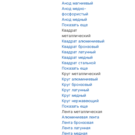
Анод магниевый
Анод медно-
фосфористый
Анод медный
Показать еще
Квадрат
металлический
Квадрат алюминиевый
Квадрат бронзовый
Квадрат латунный
Квадрат медный
Квадрат стальной
Показать еще
Круг металлический
Круг алюминиевый
Круг бронзовый
Круг латунный
Круг медный
Круг нержавеющий
Показать еще
Лента металлическая
Алюминиевая лента
Лента бронзовая
Лента латунная
Лента медная