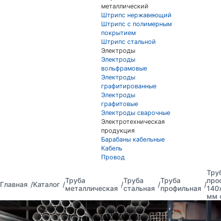
металлический
Штрипс нержавеющий
Штрипс с полимерным
покрытием
Штрипс стальной
Электроды
Электроды
вольфрамовые
Электроды
графитированные
Электроды
графитовые
Электроды сварочные
Электротехническая
продукция
Барабаны кабельные
Кабель
Провод
Тру
Труба
Труба
Труба
про
Главная
Каталог
металлическая
стальная
профильная
140
мм 