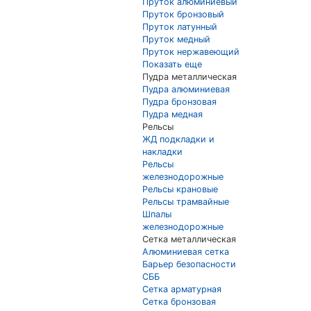
Пруток алюминиевый
Пруток бронзовый
Пруток латунный
Пруток медный
Пруток нержавеющий
Показать еще
Пудра металлическая
Пудра алюминиевая
Пудра бронзовая
Пудра медная
Рельсы
ЖД подкладки и
накладки
Рельсы
железнодорожные
Рельсы крановые
Рельсы трамвайные
Шпалы
железнодорожные
Сетка металлическая
Алюминиевая сетка
Барьер безопасности
СББ
Сетка арматурная
Сетка бронзовая