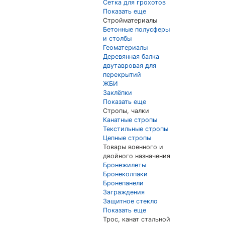
Сетка для грохотов
Показать еще
Стройматериалы
Бетонные полусферы
и столбы
Геоматериалы
Деревянная балка
двутавровая для
перекрытий
ЖБИ
Заклёпки
Показать еще
Стропы, чалки
Канатные стропы
Текстильные стропы
Цепные стропы
Товары военного и
двойного назначения
Бронежилеты
Бронеколпаки
Бронепанели
Заграждения
Защитное стекло
Показать еще
Трос, канат стальной