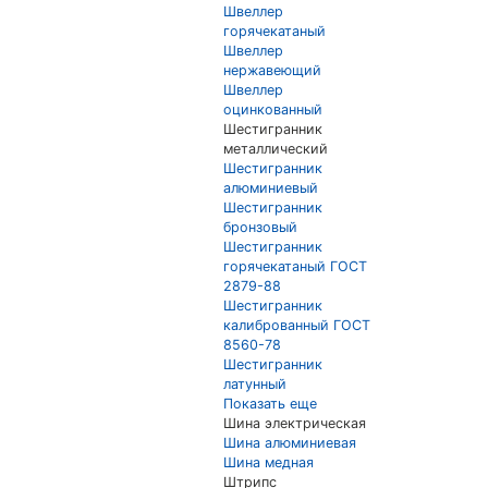
Швеллер
горячекатаный
Швеллер
нержавеющий
Швеллер
оцинкованный
Шестигранник
металлический
Шестигранник
алюминиевый
Шестигранник
бронзовый
Шестигранник
горячекатаный ГОСТ
2879-88
Шестигранник
калиброванный ГОСТ
8560-78
Шестигранник
латунный
Показать еще
Шина электрическая
Шина алюминиевая
Шина медная
Штрипс