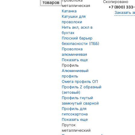
Проволока
Скопировано
товаров
металлическая
+7 (800) 333
Катанка
Заказать з
Катушки для
проволоки
Нить акл, аскл в
бухтах
Плоский барьер
безопасности (ПББ)
Проволока
алюминиевая
Показать еще
Профиль
Алюминиевый
профиль
Омега профиль ОП
Профиль Z образный
(зетовый)
Профиль гнутый
замкнутый сварной
Профиль для
гипсокартона
Показать еще
Пруток
металлический