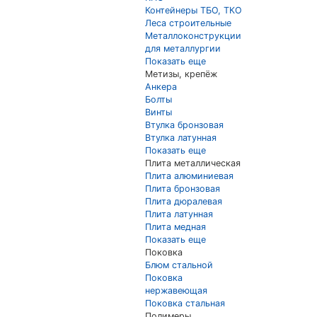
Контейнеры ТБО, ТКО
Леса строительные
Металлоконструкции
для металлургии
Показать еще
Метизы, крепёж
Анкера
Болты
Винты
Втулка бронзовая
Втулка латунная
Показать еще
Плита металлическая
Плита алюминиевая
Плита бронзовая
Плита дюралевая
Плита латунная
Плита медная
Показать еще
Поковка
Блюм стальной
Поковка
нержавеющая
Поковка стальная
Полимеры