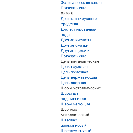
Фольга нержавеющая
Показать еще
Химия
Дезинфицирующие
средства
Дистиллированная
вода
Другие кислоты
Другие смазки
Другие щелочи
Показать еще
Цепь металлическая
Цепь грузовая
Цепь железная
Цепь нержавеющая
Цепь якорная
Шары металлические
Шары для
подшипников
Шары мелющие
Швеллер
металлический
Швеллер
алюминиевый
Швеллер гнутый