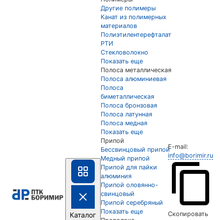
Другие полимеры
Канат из полимерных
материалов
Полиэтилентерефталат
РТИ
Стекловолокно
Показать еще
Полоса металлическая
Полоса алюминиевая
Полоса
биметаллическая
Полоса бронзовая
Полоса латунная
Полоса медная
Показать еще
Припой
E-mail:
Бессвинцовый припой
info@borimir.ru
Медный припой
Припой для пайки
алюминия
Припой оловянно-
свинцовый
Припой серебряный
Показать еще
Скопировать
Каталог