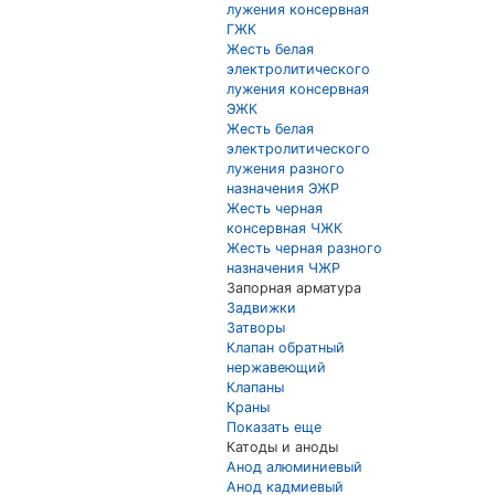
лужения консервная
ГЖК
Жесть белая
электролитического
лужения консервная
ЭЖК
Жесть белая
электролитического
лужения разного
назначения ЭЖР
Жесть черная
консервная ЧЖК
Жесть черная разного
назначения ЧЖР
Запорная арматура
Задвижки
Затворы
Клапан обратный
нержавеющий
Клапаны
Краны
Показать еще
Катоды и аноды
Анод алюминиевый
Анод кадмиевый