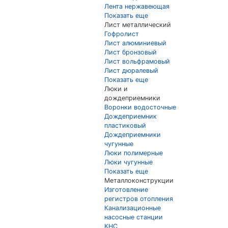
Лента нержавеющая
Показать еще
Лист металлический
Гофролист
Лист алюминиевый
Лист бронзовый
Лист вольфрамовый
Лист дюралевый
Показать еще
Люки и
дождеприемники
Воронки водосточные
Дождеприемник
пластиковый
Дождеприемники
чугунные
Люки полимерные
Люки чугунные
Показать еще
Металлоконструкции
Изготовление
регистров отопления
Канализационные
насосные станции
КНС