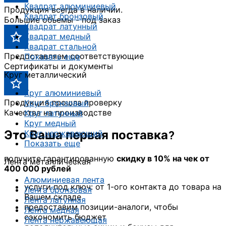
Квадрат алюминиевый
Продукция всегда в наличии.
Квадрат бронзовый
Большие объемы - под заказ
Квадрат латунный
Квадрат медный
Квадрат стальной
Предоставляем соответствующие
Показать еще
Сертификаты и документы
Круг металлический
Круг алюминиевый
Продукция прошла проверку
Круг бронзовый
Качества на производстве
Круг латунный
Круг медный
Это Ваша первая поставка?
Круг нержавеющий
Показать еще
получите гарантированную
скидку в 10% на чек от
Лента металлическая
400 000 рублей
Алюминиевая лента
услуги под ключ: от 1-ого контакта до товара на
Лента бронзовая
Вашем складе
Лента латунная
предоставим позиции-аналоги, чтобы
Лента медная
сэкономить бюджет
Лента нержавеющая