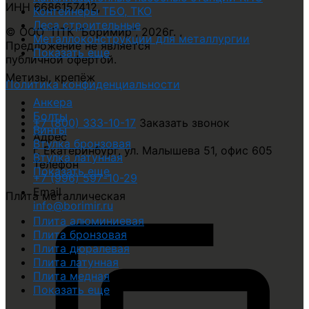
ИНН 6686157412
,
Контейнеры ТБО, ТКО
Леса строительные
© ООО "ПТК "Боримир"
,
2026г. ,
Металлоконструкции для металлургии
Предложение не является
Показать еще
публичной офертой.
Метизы, крепёж
Политика конфиденциальности
Анкера
Болты
+7 (800) 333-10-17
Заказать звонок
Винты
Адрес
Втулка бронзовая
г. Екатеринбург, ул. Малышева 51, офис 605
Втулка латунная
Телефон
Показать еще
+7 (996) 597-10-29
Email
Плита металлическая
info@borimir.ru
Плита алюминиевая
Плита бронзовая
Плита дюралевая
Плита латунная
Плита медная
Показать еще