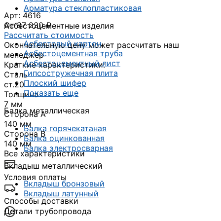
Арматура стеклопластиковая
Арт: 4616
От 87 230 ₽
Асбестоцементные изделия
Рассчитать стоимость
Асбестовый картон
Окончательную цену может рассчитать наш
Асбестоцементная труба
менеджер
Асбестоцементный лист
Краткие характеристики:
Гипсостружечная плита
Сталь
Плоский шифер
ст.20
Показать еще
Толщина
7 мм
Балка металлическая
Сторона А
140 мм
Балка горячекатаная
Сторона В
Балка оцинкованная
140 мм
Балка электросварная
Все характеристики
Вкладыш металлический
Условия оплаты
Вкладыш бронзовый
Вкладыш латунный
Способы доставки
Детали трубопровода