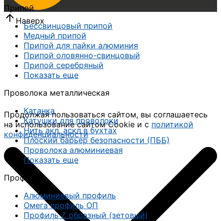
Припой
Наверх
Бессвинцовый припой
Медный припой
Припой для пайки алюминия
Припой оловянно-свинцовый
Припой серебряный
Показать еще
Проволока металлическая
Катанка
Продолжая пользоваться сайтом, вы соглашаетесь
Катушки для проволоки
на использование сайтом Cookie и с
политикой
Нить акл, аскл в бухтах
конфиденциальности
Плоский барьер безопасности (ПББ)
Проволока алюминиевая
Показать еще
Профиль
Алюминиевый профиль
Омега профиль ОП
Профиль Z образный (зетовый)