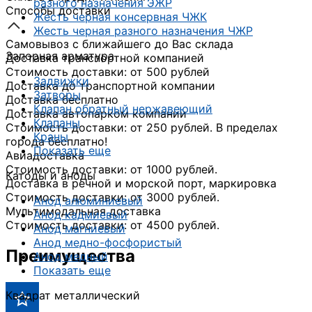
разного назначения ЭЖР
Способы доставки
Жесть черная консервная ЧЖК
Жесть черная разного назначения ЧЖР
Самовывоз с ближайшего до Вас склада
Запорная арматура
Доставка транспортной компанией
Стоимость доставки: от 500 рублей
Задвижки
Доставка до транспортной компании
Затворы
Доставка бесплатно
Клапан обратный нержавеющий
Доставка автопарком компании
Клапаны
Стоимость доставки: от 250 рублей. В пределах
Краны
города бесплатно!
Показать еще
Авиадоставка
Стоимость доставки: от 1000 рублей.
Катоды и аноды
Доставка в речной и морской порт, маркировка
Стоимость доставки: от 3000 рублей.
Анод алюминиевый
Мультимодальная доставка
Анод кадмиевый
Стоимость доставки: от 4500 рублей.
Анод магниевый
Анод медно-фосфористый
Преимущества
Анод медный
Показать еще
Квадрат металлический