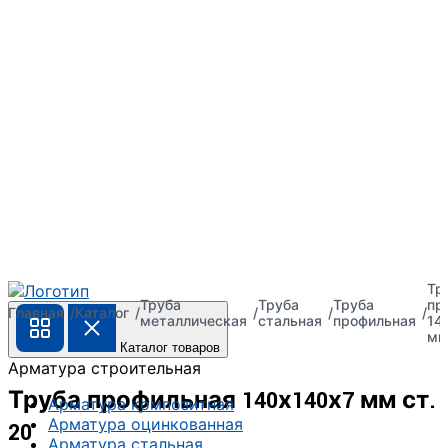
Тр
Труба
Труба
Труба
пр
Главная
Каталог
металлическая
стальная
профильная
14
мм
Каталог товаров
Арматура строительная
Труба профильная 140х140х7 мм ст.
Арматура композитная
Арматура оцинкованная
20
Арматура стальная