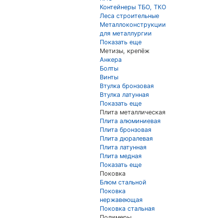
Контейнеры ТБО, ТКО
Леса строительные
Металлоконструкции
для металлургии
Показать еще
Метизы, крепёж
Анкера
Болты
Винты
Втулка бронзовая
Втулка латунная
Показать еще
Плита металлическая
Плита алюминиевая
Плита бронзовая
Плита дюралевая
Плита латунная
Плита медная
Показать еще
Поковка
Блюм стальной
Поковка
нержавеющая
Поковка стальная
Полимеры