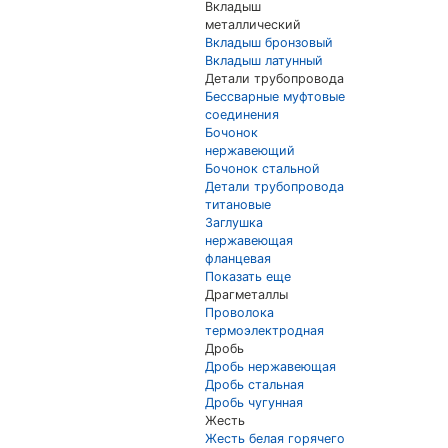
Вкладыш
металлический
Вкладыш бронзовый
Вкладыш латунный
Детали трубопровода
Бессварные муфтовые
соединения
Бочонок
нержавеющий
Бочонок стальной
Детали трубопровода
титановые
Заглушка
нержавеющая
фланцевая
Показать еще
Драгметаллы
Проволока
термоэлектродная
Дробь
Дробь нержавеющая
Дробь стальная
Дробь чугунная
Жесть
Жесть белая горячего