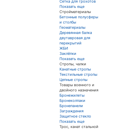
Сетка для грохотов
Показать еще
Стройматериалы
Бетонные полусферы
и столбы
Геоматериалы
Деревянная балка
двутавровая для
перекрытий
ЖБИ
Заклёпки
Показать еще
Стропы, чалки
Канатные стропы
Текстильные стропы
Цепные стропы
Товары военного и
двойного назначения
Бронежилеты
Бронеколпаки
Бронепанели
Заграждения
Защитное стекло
Показать еще
Трос, канат стальной