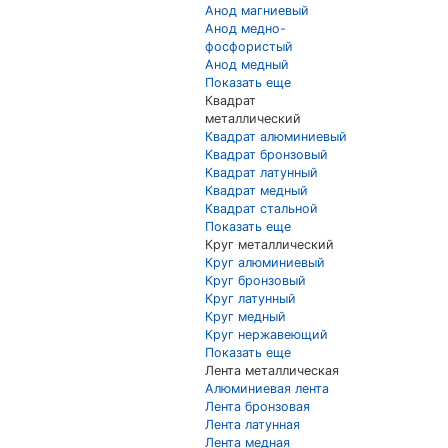
Анод магниевый
Анод медно-
фосфористый
Анод медный
Показать еще
Квадрат
металлический
Квадрат алюминиевый
Квадрат бронзовый
Квадрат латунный
Квадрат медный
Квадрат стальной
Показать еще
Круг металлический
Круг алюминиевый
Круг бронзовый
Круг латунный
Круг медный
Круг нержавеющий
Показать еще
Лента металлическая
Алюминиевая лента
Лента бронзовая
Лента латунная
Лента медная