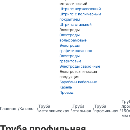
металлический
Штрипс нержавеющий
Штрипс с полимерным
покрытием
Штрипс стальной
Электроды
Электроды
вольфрамовые
Электроды
графитированные
Электроды
графитовые
Электроды сварочные
Электротехническая
продукция
Барабаны кабельные
Кабель
Провод
Тру
Труба
Труба
Труба
про
Главная
Каталог
металлическая
стальная
профильная
150
мм 
Труба профильная