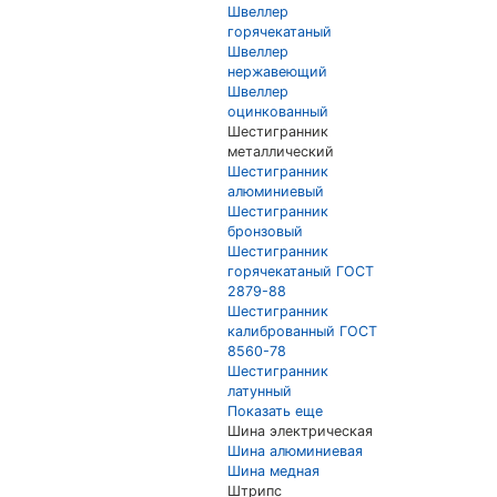
Швеллер
горячекатаный
Швеллер
нержавеющий
Швеллер
оцинкованный
Шестигранник
металлический
Шестигранник
алюминиевый
Шестигранник
бронзовый
Шестигранник
горячекатаный ГОСТ
2879-88
Шестигранник
калиброванный ГОСТ
8560-78
Шестигранник
латунный
Показать еще
Шина электрическая
Шина алюминиевая
Шина медная
Штрипс