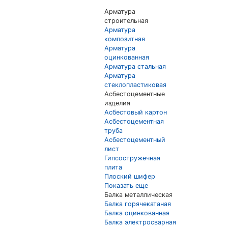
Арматура
строительная
Арматура
композитная
Арматура
оцинкованная
Арматура стальная
Арматура
стеклопластиковая
Асбестоцементные
изделия
Асбестовый картон
Асбестоцементная
труба
Асбестоцементный
лист
Гипсостружечная
плита
Плоский шифер
Показать еще
Балка металлическая
Балка горячекатаная
Балка оцинкованная
Балка электросварная