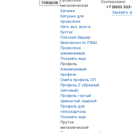
Проволока
Скопировано
товаров
металлическая
+7 (800) 333
Катанка
Заказать з
Катушки для
проволоки
Нить акл, аскл в
бухтах
Плоский барьер
безопасности (ПББ)
Проволока
алюминиевая
Показать еще
Профиль
Алюминиевый
профиль
Омега профиль ОП
Профиль Z образный
(зетовый)
Профиль гнутый
замкнутый сварной
Профиль для
гипсокартона
Показать еще
Пруток
металлический