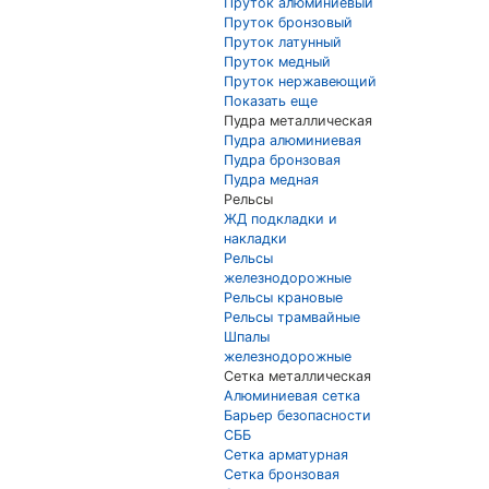
Пруток алюминиевый
Пруток бронзовый
Пруток латунный
Пруток медный
Пруток нержавеющий
Показать еще
Пудра металлическая
Пудра алюминиевая
Пудра бронзовая
Пудра медная
Рельсы
ЖД подкладки и
накладки
Рельсы
железнодорожные
Рельсы крановые
Рельсы трамвайные
Шпалы
железнодорожные
Сетка металлическая
Алюминиевая сетка
Барьер безопасности
СББ
Сетка арматурная
Сетка бронзовая