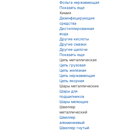
Фольга нержавеющая
Показать еще
Химия
Дезинфицирующие
средства
Дистиллированная
вода
Другие кислоты
Другие смазки
Другие щелочи
Показать еще
Цепь металлическая
Цепь грузовая
Цепь железная
Цепь нержавеющая
Цепь якорная
Шары металлические
Шары для
подшипников
Шары мелющие
Швеллер
металлический
Швеллер
алюминиевый
Швеллер гнутый