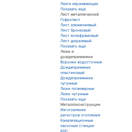
Лента нержавеющая
Показать еще
Лист металлический
Гофролист
Лист алюминиевый
Лист бронзовый
Лист вольфрамовый
Лист дюралевый
Показать еще
Люки и
дождеприемники
Воронки водосточные
Дождеприемник
пластиковый
Дождеприемники
чугунные
Люки полимерные
Люки чугунные
Показать еще
Металлоконструкции
Изготовление
регистров отопления
Канализационные
насосные станции
КНС