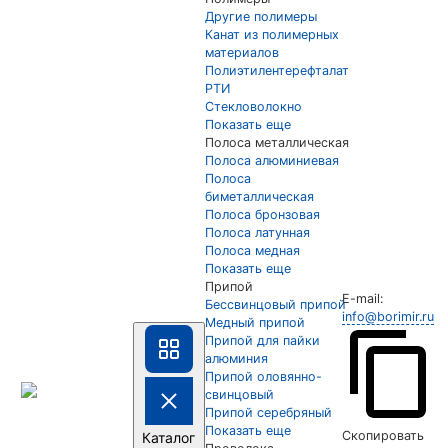
Другие полимеры
Канат из полимерных
материалов
Полиэтилентерефталат
РТИ
Стекловолокно
Показать еще
Полоса металлическая
Полоса алюминиевая
Полоса
биметаллическая
Полоса бронзовая
Полоса латунная
Полоса медная
Показать еще
Припой
E-mail:
Бессвинцовый припой
info@borimir.ru
Медный припой
Припой для пайки
алюминия
Припой оловянно-
свинцовый
Припой серебряный
Показать еще
Скопировать
Каталог