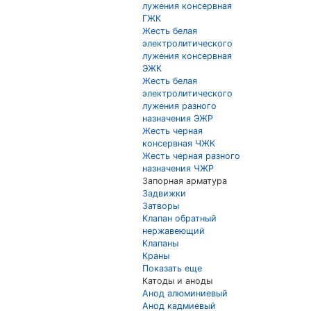
лужения консервная
ГЖК
Жесть белая
электролитического
лужения консервная
ЭЖК
Жесть белая
электролитического
лужения разного
назначения ЭЖР
Жесть черная
консервная ЧЖК
Жесть черная разного
назначения ЧЖР
Запорная арматура
Задвижки
Затворы
Клапан обратный
нержавеющий
Клапаны
Краны
Показать еще
Катоды и аноды
Анод алюминиевый
Анод кадмиевый