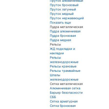
Пруток алюминиевый
Пруток бронзовый
Пруток латунный
Пруток медный
Пруток нержавеющий
Показать еще
Пудра металлическая
Пудра алюминиевая
Пудра бронзовая
Пудра медная
Рельсы
ЖД подкладки и
накладки
Рельсы
железнодорожные
Рельсы крановые
Рельсы трамвайные
Шпалы
железнодорожные
Сетка металлическая
Алюминиевая сетка
Барьер безопасности
СББ
Сетка арматурная
Сетка бронзовая