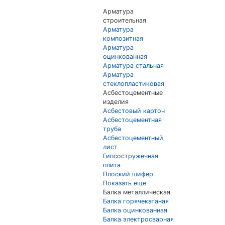
Арматура
строительная
Арматура
композитная
Арматура
оцинкованная
Арматура стальная
Арматура
стеклопластиковая
Асбестоцементные
изделия
Асбестовый картон
Асбестоцементная
труба
Асбестоцементный
лист
Гипсостружечная
плита
Плоский шифер
Показать еще
Балка металлическая
Балка горячекатаная
Балка оцинкованная
Балка электросварная