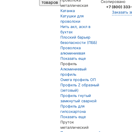
Проволока
Скопировано
товаров
металлическая
+7 (800) 333
Катанка
Заказать з
Катушки для
проволоки
Нить акл, аскл в
бухтах
Плоский барьер
безопасности (ПББ)
Проволока
алюминиевая
Показать еще
Профиль
Алюминиевый
профиль
Омега профиль ОП
Профиль Z образный
(зетовый)
Профиль гнутый
замкнутый сварной
Профиль для
гипсокартона
Показать еще
Пруток
металлический