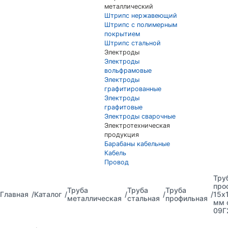
металлический
Штрипс нержавеющий
Штрипс с полимерным
покрытием
Штрипс стальной
Электроды
Электроды
вольфрамовые
Электроды
графитированные
Электроды
графитовые
Электроды сварочные
Электротехническая
продукция
Барабаны кабельные
Кабель
Провод
Тру
про
Труба
Труба
Труба
Главная
Каталог
15х
металлическая
стальная
профильная
мм 
09Г