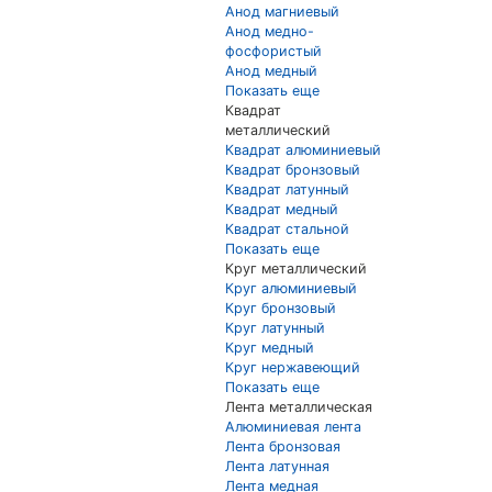
Анод магниевый
Анод медно-
фосфористый
Анод медный
Показать еще
Квадрат
металлический
Квадрат алюминиевый
Квадрат бронзовый
Квадрат латунный
Квадрат медный
Квадрат стальной
Показать еще
Круг металлический
Круг алюминиевый
Круг бронзовый
Круг латунный
Круг медный
Круг нержавеющий
Показать еще
Лента металлическая
Алюминиевая лента
Лента бронзовая
Лента латунная
Лента медная