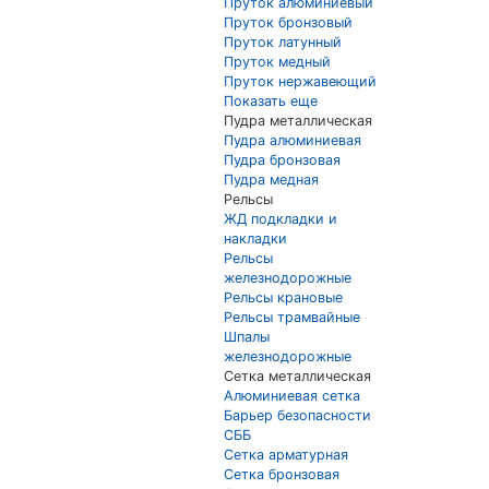
Пруток алюминиевый
Пруток бронзовый
Пруток латунный
Пруток медный
Пруток нержавеющий
Показать еще
Пудра металлическая
Пудра алюминиевая
Пудра бронзовая
Пудра медная
Рельсы
ЖД подкладки и
накладки
Рельсы
железнодорожные
Рельсы крановые
Рельсы трамвайные
Шпалы
железнодорожные
Сетка металлическая
Алюминиевая сетка
Барьер безопасности
СББ
Сетка арматурная
Сетка бронзовая