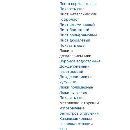
Лента нержавеющая
Показать еще
Лист металлический
Гофролист
Лист алюминиевый
Лист бронзовый
Лист вольфрамовый
Лист дюралевый
Показать еще
Люки и
дождеприемники
Воронки водосточные
Дождеприемник
пластиковый
Дождеприемники
чугунные
Люки полимерные
Люки чугунные
Показать еще
Металлоконструкции
Изготовление
регистров отопления
Канализационные
насосные станции
КНС