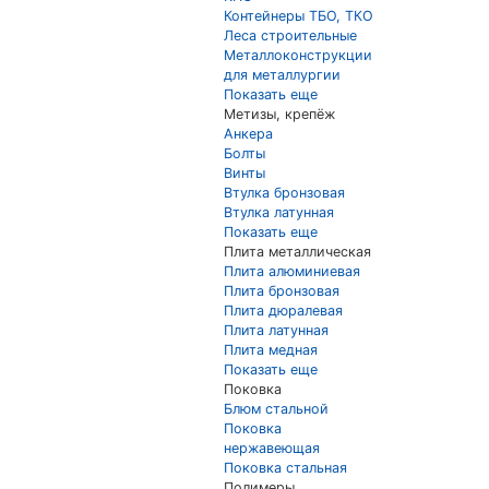
Контейнеры ТБО, ТКО
Леса строительные
Металлоконструкции
для металлургии
Показать еще
Метизы, крепёж
Анкера
Болты
Винты
Втулка бронзовая
Втулка латунная
Показать еще
Плита металлическая
Плита алюминиевая
Плита бронзовая
Плита дюралевая
Плита латунная
Плита медная
Показать еще
Поковка
Блюм стальной
Поковка
нержавеющая
Поковка стальная
Полимеры