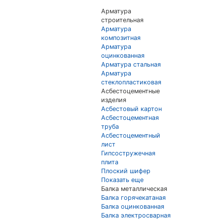
Арматура
строительная
Арматура
композитная
Арматура
оцинкованная
Арматура стальная
Арматура
стеклопластиковая
Асбестоцементные
изделия
Асбестовый картон
Асбестоцементная
труба
Асбестоцементный
лист
Гипсостружечная
плита
Плоский шифер
Показать еще
Балка металлическая
Балка горячекатаная
Балка оцинкованная
Балка электросварная