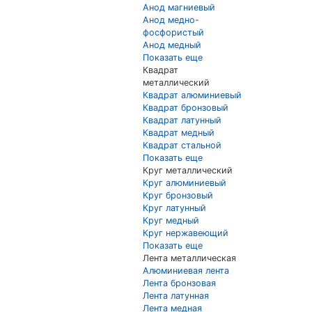
Анод магниевый
Анод медно-
фосфористый
Анод медный
Показать еще
Квадрат
металлический
Квадрат алюминиевый
Квадрат бронзовый
Квадрат латунный
Квадрат медный
Квадрат стальной
Показать еще
Круг металлический
Круг алюминиевый
Круг бронзовый
Круг латунный
Круг медный
Круг нержавеющий
Показать еще
Лента металлическая
Алюминиевая лента
Лента бронзовая
Лента латунная
Лента медная