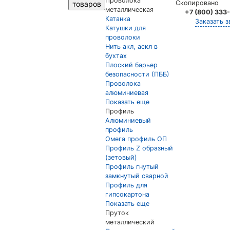
Проволока
Скопировано
товаров
металлическая
+7 (800) 333
Катанка
Заказать з
Катушки для
проволоки
Нить акл, аскл в
бухтах
Плоский барьер
безопасности (ПББ)
Проволока
алюминиевая
Показать еще
Профиль
Алюминиевый
профиль
Омега профиль ОП
Профиль Z образный
(зетовый)
Профиль гнутый
замкнутый сварной
Профиль для
гипсокартона
Показать еще
Пруток
металлический