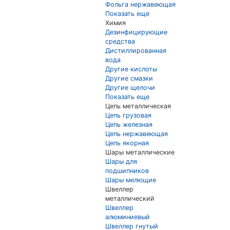
Фольга нержавеющая
Показать еще
Химия
Дезинфицирующие
средства
Дистиллированная
вода
Другие кислоты
Другие смазки
Другие щелочи
Показать еще
Цепь металлическая
Цепь грузовая
Цепь железная
Цепь нержавеющая
Цепь якорная
Шары металлические
Шары для
подшипников
Шары мелющие
Швеллер
металлический
Швеллер
алюминиевый
Швеллер гнутый