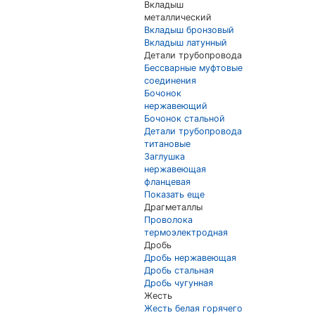
Вкладыш
металлический
Вкладыш бронзовый
Вкладыш латунный
Детали трубопровода
Бессварные муфтовые
соединения
Бочонок
нержавеющий
Бочонок стальной
Детали трубопровода
титановые
Заглушка
нержавеющая
фланцевая
Показать еще
Драгметаллы
Проволока
термоэлектродная
Дробь
Дробь нержавеющая
Дробь стальная
Дробь чугунная
Жесть
Жесть белая горячего