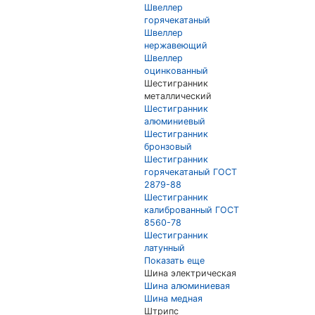
Швеллер
горячекатаный
Швеллер
нержавеющий
Швеллер
оцинкованный
Шестигранник
металлический
Шестигранник
алюминиевый
Шестигранник
бронзовый
Шестигранник
горячекатаный ГОСТ
2879-88
Шестигранник
калиброванный ГОСТ
8560-78
Шестигранник
латунный
Показать еще
Шина электрическая
Шина алюминиевая
Шина медная
Штрипс