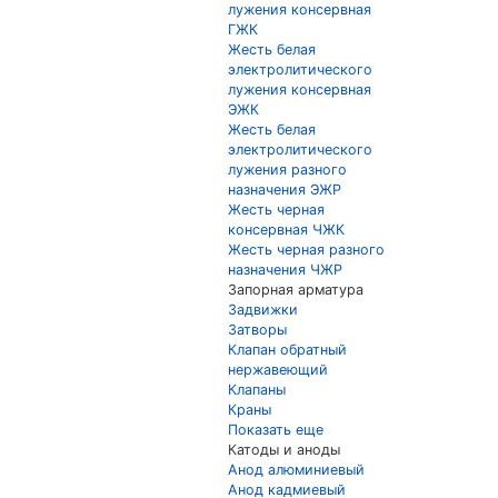
лужения консервная
ГЖК
Жесть белая
электролитического
лужения консервная
ЭЖК
Жесть белая
электролитического
лужения разного
назначения ЭЖР
Жесть черная
консервная ЧЖК
Жесть черная разного
назначения ЧЖР
Запорная арматура
Задвижки
Затворы
Клапан обратный
нержавеющий
Клапаны
Краны
Показать еще
Катоды и аноды
Анод алюминиевый
Анод кадмиевый