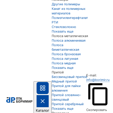
Другие полимеры
Канат из полимерных
материалов
Полиэтилентерефталат
РТИ
Стекловолокно
Показать еще
Полоса металлическая
Полоса алюминиевая
Полоса
биметаллическая
Полоса бронзовая
Полоса латунная
Полоса медная
Показать еще
Припой
E-mail:
Бессвинцовый припой
info@borimir.ru
Медный припой
Припой для пайки
алюминия
Припой оловянно-
свинцовый
Припой серебряный
Показать еще
Скопировать
Каталог