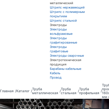
металлический
Штрипс нержавеющий
Штрипс с полимерным
покрытием
Штрипс стальной
Электроды
Электроды
вольфрамовые
Электроды
графитированные
Электроды
графитовые
Электроды сварочные
Электротехническая
продукция
Барабаны кабельные
Кабель
Провод
Тру
Труба
Труба
Труба
про
Главная
Каталог
металлическая
стальная
профильная
160
мм 