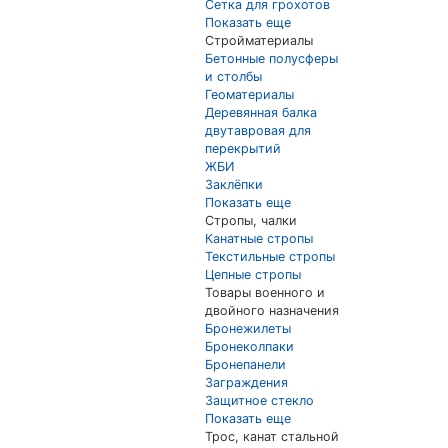
Сетка для грохотов
Показать еще
Стройматериалы
Бетонные полусферы
и столбы
Геоматериалы
Деревянная балка
двутавровая для
перекрытий
ЖБИ
Заклёпки
Показать еще
Стропы, чалки
Канатные стропы
Текстильные стропы
Цепные стропы
Товары военного и
двойного назначения
Бронежилеты
Бронеколпаки
Бронепанели
Заграждения
Защитное стекло
Показать еще
Трос, канат стальной