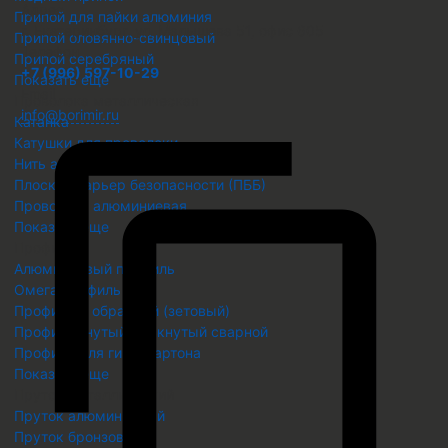
Адрес
Припой для пайки алюминия
г. Екатеринбург, ул. Малышева 51, офис 605
Припой оловянно-свинцовый
Телефон
Припой серебряный
+7 (996) 597-10-29
Показать еще
Email
Проволока металлическая
info@borimir.ru
Катанка
Катушки для проволоки
Нить акл, аскл в бухтах
Плоский барьер безопасности (ПББ)
Проволока алюминиевая
Показать еще
Профиль
Алюминиевый профиль
Омега профиль ОП
Профиль Z образный (зетовый)
Профиль гнутый замкнутый сварной
Профиль для гипсокартона
Показать еще
Пруток металлический
Пруток алюминиевый
Пруток бронзовый