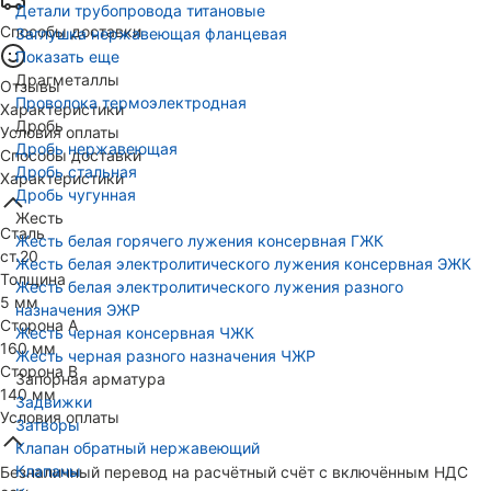
Детали трубопровода титановые
Способы доставки
Заглушка нержавеющая фланцевая
Показать еще
Драгметаллы
Отзывы
Проволока термоэлектродная
Характеристики
Дробь
Условия оплаты
Дробь нержавеющая
Способы доставки
Дробь стальная
Характеристики
Дробь чугунная
Жесть
Сталь
Жесть белая горячего лужения консервная ГЖК
ст.20
Жесть белая электролитического лужения консервная ЭЖК
Толщина
Жесть белая электролитического лужения разного
5 мм
назначения ЭЖР
Сторона А
Жесть черная консервная ЧЖК
160 мм
Жесть черная разного назначения ЧЖР
Сторона В
Запорная арматура
140 мм
Задвижки
Условия оплаты
Затворы
Клапан обратный нержавеющий
Клапаны
Безналичный перевод на расчётный счёт с включённым НДС