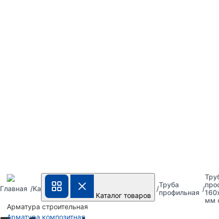
Тру
Труба
Труба
Труба
про
Главная
Каталог
металлическая
стальная
профильная
160
Каталог товаров
мм 
Арматура строительная
Арматура композитная