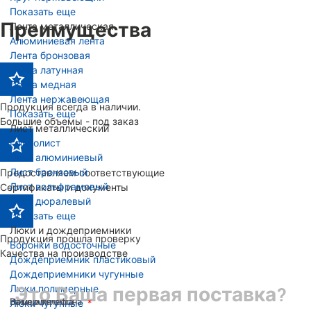
Показать еще
Преимущества
Лента металлическая
Алюминиевая лента
Лента бронзовая
Лента латунная
Лента медная
Лента нержавеющая
Продукция всегда в наличии.
Показать еще
Большие объемы - под заказ
Лист металлический
Гофролист
Лист алюминиевый
Лист бронзовый
Предоставляем соответствующие
Лист вольфрамовый
Сертификаты и документы
Лист дюралевый
Показать еще
Люки и дождеприемники
Продукция прошла проверку
Воронки водосточные
Качества на производстве
Дождеприемник пластиковый
Дождеприемники чугунные
Люки полимерные
Это Ваша первая поставка?
Ваше имя
Номер телефона
Ваша эл. почта
Люки чугунные