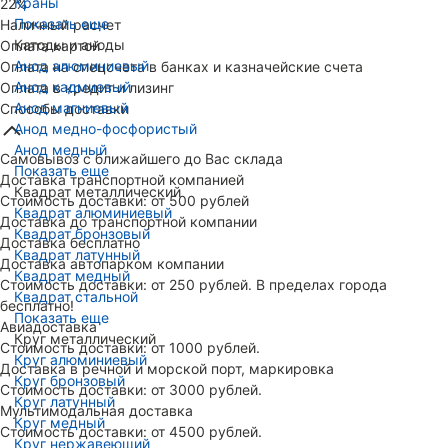
Краны
22%
Показать еще
Наличный расчет
Катоды и аноды
Оплата картой
Анод алюминиевый
Оплата на спецсчета в банках и казначейские счета
Анод кадмиевый
Оплата в кредит и лизинг
Анод магниевый
Способы доставки
Анод медно-фосфористый
Анод медный
Самовывоз с ближайшего до Вас склада
Показать еще
Доставка транспортной компанией
Квадрат металлический
Стоимость доставки: от 500 рублей
Квадрат алюминиевый
Доставка до транспортной компании
Квадрат бронзовый
Доставка бесплатно
Квадрат латунный
Доставка автопарком компании
Квадрат медный
Стоимость доставки: от 250 рублей. В пределах города
Квадрат стальной
бесплатно!
Показать еще
Авиадоставка
Круг металлический
Стоимость доставки: от 1000 рублей.
Круг алюминиевый
Доставка в речной и морской порт, маркировка
Круг бронзовый
Стоимость доставки: от 3000 рублей.
Круг латунный
Мультимодальная доставка
Круг медный
Стоимость доставки: от 4500 рублей.
Круг нержавеющий