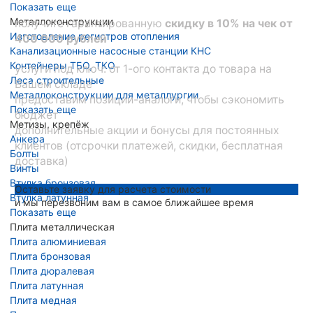
Показать еще
Металлоконструкции
получите гарантированную
скидку в 10% на чек от
Изготовление регистров отопления
400 000 рублей
Канализационные насосные станции КНС
Контейнеры ТБО, ТКО
услуги под ключ: от 1-ого контакта до товара на
Леса строительные
Вашем складе
Металлоконструкции для металлургии
предоставим позиции-аналоги, чтобы сэкономить
Показать еще
бюджет
Метизы, крепёж
дополнительные акции и бонусы для постоянных
Анкера
клиентов (отсрочки платежей, скидки, бесплатная
Болты
доставка)
Винты
Втулка бронзовая
Оставьте заявку для расчета стоимости
Втулка латунная
и мы перезвоним вам в самое ближайшее время
Показать еще
Плита металлическая
Плита алюминиевая
Плита бронзовая
Плита дюралевая
Плита латунная
Плита медная