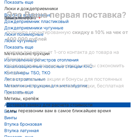
Показать еще
Люки и дождеприемники
Это Ваша первая поставка?
Воронки водосточные
Ваше имя
Номер телефона
Ваша эл. почта
Дождеприемник пластиковый
Дождеприемники чугунные
получите гарантированную
скидку в 10% на чек от
Люки полимерные
400 000 рублей
Люки чугунные
Показать еще
услуги под ключ: от 1-ого контакта до товара на
Металлоконструкции
Вашем складе
Изготовление регистров отопления
предоставим позиции-аналоги, чтобы сэкономить
Канализационные насосные станции КНС
бюджет
Контейнеры ТБО, ТКО
дополнительные акции и бонусы для постоянных
Леса строительные
Металлоконструкции для металлургии
клиентов (отсрочки платежей, скидки, бесплатная
Показать еще
доставка)
Метизы, крепёж
Анкера
Оставьте заявку для расчета стоимости
и мы перезвоним вам в самое ближайшее время
Болты
Винты
Втулка бронзовая
Втулка латунная
Показать еще