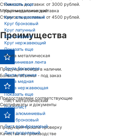
Стоимость доставки: от 3000 рублей.
Показать еще
Мультимодальная доставка
Круг металлический
Стоимость доставки: от 4500 рублей.
Круг алюминиевый
Круг бронзовый
Круг латунный
Преимущества
Круг медный
Круг нержавеющий
Показать еще
Лента металлическая
Алюминиевая лента
Лента бронзовая
Продукция всегда в наличии.
Лента латунная
Большие объемы - под заказ
Лента медная
Лента нержавеющая
Показать еще
Предоставляем соответствующие
Лист металлический
Сертификаты и документы
Гофролист
Лист алюминиевый
Лист бронзовый
Лист вольфрамовый
Продукция прошла проверку
Лист дюралевый
Качества на производстве