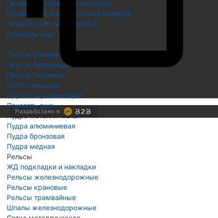
Профиль Z образный (зетовый)
Профиль гнутый замкнутый сварной
Профиль для гипсокартона
Показать еще
Пруток металлический
Пруток алюминиевый
Пруток бронзовый
Пруток латунный
Скопировать
Пруток медный
Скопировано
Пруток нержавеющий
Показать еще
Разработано в
Пудра металлическая
Пудра алюминиевая
Пудра бронзовая
Пудра медная
Рельсы
ЖД подкладки и накладки
Рельсы железнодорожные
Рельсы крановые
Рельсы трамвайные
Шпалы железнодорожные
Сетка металлическая