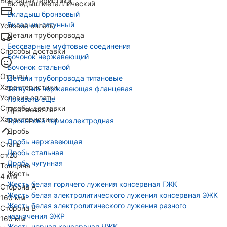
Все характеристики
Вкладыш металлический
Вкладыш бронзовый
Вкладыш латунный
Условия оплаты
Детали трубопровода
Бессварные муфтовые соединения
Способы доставки
Бочонок нержавеющий
Бочонок стальной
Отзывы
Детали трубопровода титановые
Характеристики
Заглушка нержавеющая фланцевая
Условия оплаты
Показать еще
Способы доставки
Драгметаллы
Характеристики
Проволока термоэлектродная
Дробь
Дробь нержавеющая
Сталь
Дробь стальная
ст.20
Дробь чугунная
Толщина
Жесть
4 мм
Жесть белая горячего лужения консервная ГЖК
Сторона А
Жесть белая электролитического лужения консервная ЭЖК
160 мм
Жесть белая электролитического лужения разного
Сторона В
назначения ЭЖР
160 мм
Жесть черная консервная ЧЖК