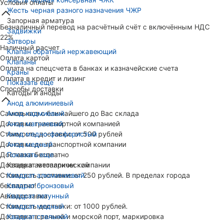
Условия оплаты
Жесть черная разного назначения ЧЖР
Запорная арматура
Безналичный перевод на расчётный счёт с включённым НДС
Задвижки
22%
Затворы
Наличный расчет
Клапан обратный нержавеющий
Оплата картой
Клапаны
Оплата на спецсчета в банках и казначейские счета
Краны
Оплата в кредит и лизинг
Показать еще
Способы доставки
Катоды и аноды
Анод алюминиевый
Самовывоз с ближайшего до Вас склада
Анод кадмиевый
Доставка транспортной компанией
Анод магниевый
Стоимость доставки: от 500 рублей
Анод медно-фосфористый
Доставка до транспортной компании
Анод медный
Доставка бесплатно
Показать еще
Доставка автопарком компании
Квадрат металлический
Стоимость доставки: от 250 рублей. В пределах города
Квадрат алюминиевый
бесплатно!
Квадрат бронзовый
Авиадоставка
Квадрат латунный
Стоимость доставки: от 1000 рублей.
Квадрат медный
Доставка в речной и морской порт, маркировка
Квадрат стальной