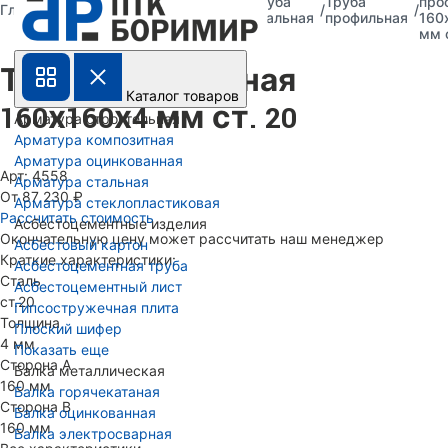
Труба
Труба
Труба
про
Главная
Каталог
металлическая
стальная
профильная
160
мм 
Труба профильная
Каталог товаров
160х160х4 мм ст. 20
Арматура строительная
Арматура композитная
Арматура оцинкованная
Арт: 4558
Арматура стальная
От 87 230 ₽
Арматура стеклопластиковая
Рассчитать стоимость
Асбестоцементные изделия
Окончательную цену может рассчитать наш менеджер
Асбестовый картон
Краткие характеристики:
Асбестоцементная труба
Сталь
Асбестоцементный лист
ст.20
Гипсостружечная плита
Толщина
Плоский шифер
4 мм
Показать еще
Сторона А
Балка металлическая
160 мм
Балка горячекатаная
Сторона В
Балка оцинкованная
160 мм
Балка электросварная