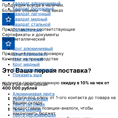
Квадрат алюминиевый
Продукция всегда в наличии.
Квадрат бронзовый
Большие объемы - под заказ
Квадрат латунный
Квадрат медный
Квадрат стальной
Предоставляем соответствующие
Показать еще
Сертификаты и документы
Круг металлический
Круг алюминиевый
Продукция прошла проверку
Круг бронзовый
Качества на производстве
Круг латунный
Круг медный
Это Ваша первая поставка?
Круг нержавеющий
Показать еще
получите гарантированную
скидку в 10% на чек от
Лента металлическая
400 000 рублей
Алюминиевая лента
услуги под ключ: от 1-ого контакта до товара на
Лента бронзовая
Вашем складе
Лента латунная
предоставим позиции-аналоги, чтобы
Лента медная
сэкономить бюджет
Лента нержавеющая