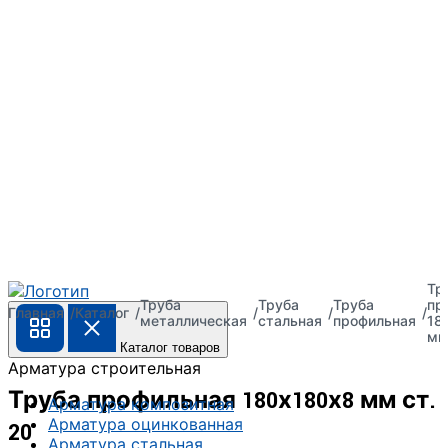
Тр
Труба
Труба
Труба
пр
Главная
Каталог
металлическая
стальная
профильная
18
мм
Каталог товаров
Арматура строительная
Труба профильная 180х180х8 мм ст.
Арматура композитная
Арматура оцинкованная
20
Арматура стальная