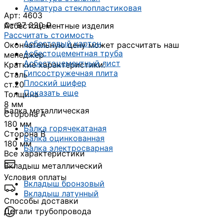
Арматура стеклопластиковая
Арт: 4603
От 87 230 ₽
Асбестоцементные изделия
Рассчитать стоимость
Асбестовый картон
Окончательную цену может рассчитать наш
Асбестоцементная труба
менеджер
Асбестоцементный лист
Краткие характеристики:
Гипсостружечная плита
Сталь
Плоский шифер
ст.20
Показать еще
Толщина
8 мм
Балка металлическая
Сторона А
180 мм
Балка горячекатаная
Сторона В
Балка оцинкованная
180 мм
Балка электросварная
Все характеристики
Вкладыш металлический
Условия оплаты
Вкладыш бронзовый
Вкладыш латунный
Способы доставки
Детали трубопровода