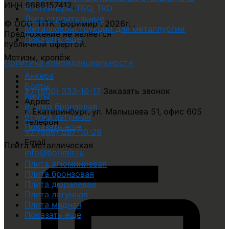
ИНН 6686157412
,
Контейнеры ТБО, ТКО
Леса строительные
© ООО "ПТК "Боримир"
,
2026г. ,
Металлоконструкции для металлургии
Предложение не является
Показать еще
публичной офертой.
Метизы, крепёж
Политика конфиденциальности
Анкера
Болты
+7 (800) 333-10-17
Заказать звонок
Винты
Адрес
Втулка бронзовая
г. Екатеринбург, ул. Малышева 51, офис 605
Втулка латунная
Телефон
Показать еще
+7 (996) 597-10-29
Email
Плита металлическая
info@borimir.ru
Плита алюминиевая
Плита бронзовая
Плита дюралевая
Плита латунная
Плита медная
Показать еще