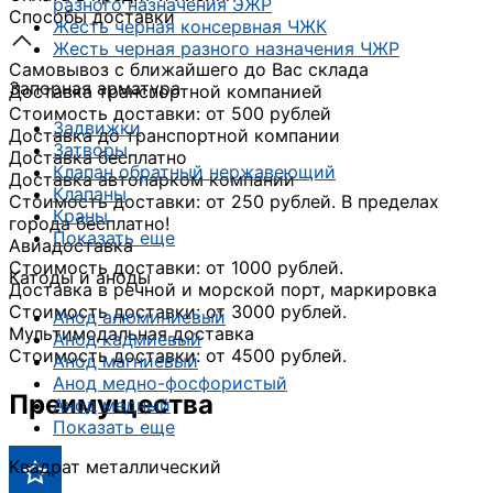
разного назначения ЭЖР
Способы доставки
Жесть черная консервная ЧЖК
Жесть черная разного назначения ЧЖР
Самовывоз с ближайшего до Вас склада
Запорная арматура
Доставка транспортной компанией
Стоимость доставки: от 500 рублей
Задвижки
Доставка до транспортной компании
Затворы
Доставка бесплатно
Клапан обратный нержавеющий
Доставка автопарком компании
Клапаны
Стоимость доставки: от 250 рублей. В пределах
Краны
города бесплатно!
Показать еще
Авиадоставка
Стоимость доставки: от 1000 рублей.
Катоды и аноды
Доставка в речной и морской порт, маркировка
Стоимость доставки: от 3000 рублей.
Анод алюминиевый
Мультимодальная доставка
Анод кадмиевый
Стоимость доставки: от 4500 рублей.
Анод магниевый
Анод медно-фосфористый
Преимущества
Анод медный
Показать еще
Квадрат металлический