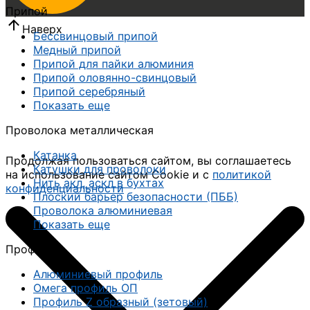
Припой
Наверх
Бессвинцовый припой
Медный припой
Припой для пайки алюминия
Припой оловянно-свинцовый
Припой серебряный
Показать еще
Проволока металлическая
Катанка
Продолжая пользоваться сайтом, вы соглашаетесь
Катушки для проволоки
на использование сайтом Cookie и с
политикой
Нить акл, аскл в бухтах
конфиденциальности
Плоский барьер безопасности (ПББ)
Проволока алюминиевая
Показать еще
Профиль
Алюминиевый профиль
Омега профиль ОП
Профиль Z образный (зетовый)