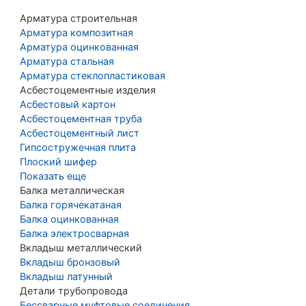
Арматура строительная
Арматура композитная
Арматура оцинкованная
Арматура стальная
Арматура стеклопластиковая
Асбестоцементные изделия
Асбестовый картон
Асбестоцементная труба
Асбестоцементный лист
Гипсостружечная плита
Плоский шифер
Показать еще
Балка металлическая
Балка горячекатаная
Балка оцинкованная
Балка электросварная
Вкладыш металлический
Вкладыш бронзовый
Вкладыш латунный
Детали трубопровода
Бессварные муфтовые соединения