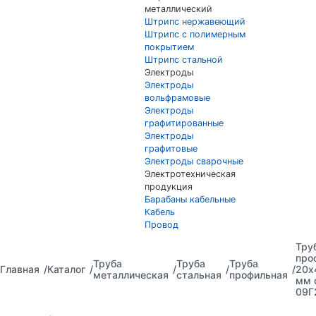
металлический
Штрипс нержавеющий
Штрипс с полимерным
покрытием
Штрипс стальной
Электроды
Электроды
вольфрамовые
Электроды
графитированные
Электроды
графитовые
Электроды сварочные
Электротехническая
продукция
Барабаны кабельные
Кабель
Провод
Тру
про
Труба
Труба
Труба
Главная
Каталог
20х
металлическая
стальная
профильная
мм 
09Г