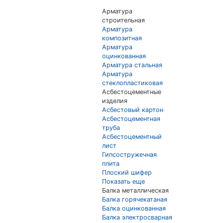
Арматура
строительная
Арматура
композитная
Арматура
оцинкованная
Арматура стальная
Арматура
стеклопластиковая
Асбестоцементные
изделия
Асбестовый картон
Асбестоцементная
труба
Асбестоцементный
лист
Гипсостружечная
плита
Плоский шифер
Показать еще
Балка металлическая
Балка горячекатаная
Балка оцинкованная
Балка электросварная