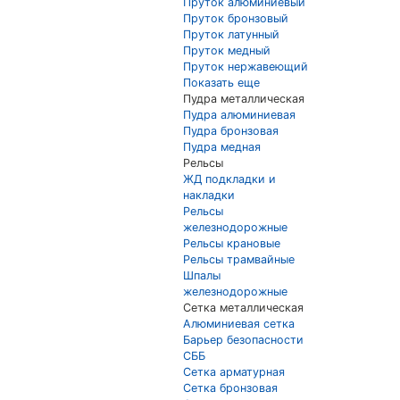
Пруток алюминиевый
Пруток бронзовый
Пруток латунный
Пруток медный
Пруток нержавеющий
Показать еще
Пудра металлическая
Пудра алюминиевая
Пудра бронзовая
Пудра медная
Рельсы
ЖД подкладки и
накладки
Рельсы
железнодорожные
Рельсы крановые
Рельсы трамвайные
Шпалы
железнодорожные
Сетка металлическая
Алюминиевая сетка
Барьер безопасности
СББ
Сетка арматурная
Сетка бронзовая