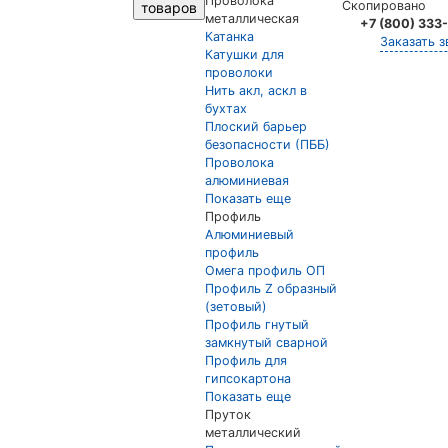
Проволока
Скопировано
товаров
металлическая
+7 (800) 333
Катанка
Заказать з
Катушки для
проволоки
Нить акл, аскл в
бухтах
Плоский барьер
безопасности (ПББ)
Проволока
алюминиевая
Показать еще
Профиль
Алюминиевый
профиль
Омега профиль ОП
Профиль Z образный
(зетовый)
Профиль гнутый
замкнутый сварной
Профиль для
гипсокартона
Показать еще
Пруток
металлический