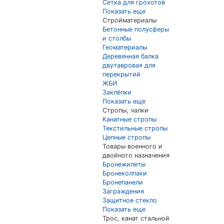
Сетка для грохотов
Показать еще
Стройматериалы
Бетонные полусферы
и столбы
Геоматериалы
Деревянная балка
двутавровая для
перекрытий
ЖБИ
Заклёпки
Показать еще
Стропы, чалки
Канатные стропы
Текстильные стропы
Цепные стропы
Товары военного и
двойного назначения
Бронежилеты
Бронеколпаки
Бронепанели
Заграждения
Защитное стекло
Показать еще
Трос, канат стальной