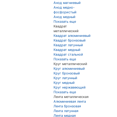
Анод магниевый
Анод медно-
фосфористый
Анод медный
Показать еще
Квадрат
металлический
Квадрат алюминиевый
Квадрат бронзовый
Квадрат латунный
Квадрат медный
Квадрат стальной
Показать еще
Круг металлический
Круг алюминиевый
Круг бронзовый
Круг латунный
Круг медный
Круг нержавеющий
Показать еще
Лента металлическая
Алюминиевая лента
Лента бронзовая
Лента латунная
Лента медная