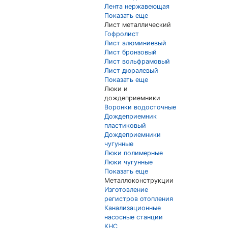
Лента нержавеющая
Показать еще
Лист металлический
Гофролист
Лист алюминиевый
Лист бронзовый
Лист вольфрамовый
Лист дюралевый
Показать еще
Люки и
дождеприемники
Воронки водосточные
Дождеприемник
пластиковый
Дождеприемники
чугунные
Люки полимерные
Люки чугунные
Показать еще
Металлоконструкции
Изготовление
регистров отопления
Канализационные
насосные станции
КНС