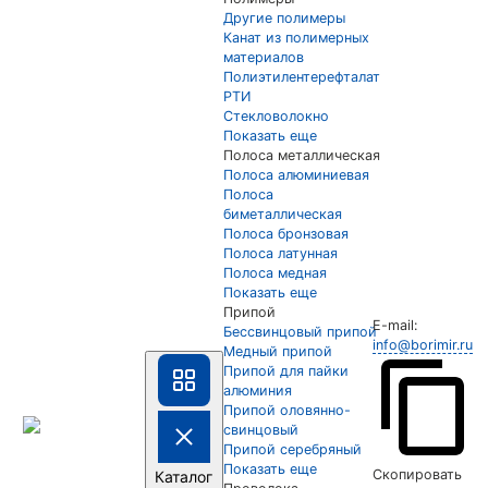
Другие полимеры
Канат из полимерных
материалов
Полиэтилентерефталат
РТИ
Стекловолокно
Показать еще
Полоса металлическая
Полоса алюминиевая
Полоса
биметаллическая
Полоса бронзовая
Полоса латунная
Полоса медная
Показать еще
Припой
E-mail:
Бессвинцовый припой
info@borimir.ru
Медный припой
Припой для пайки
алюминия
Припой оловянно-
свинцовый
Припой серебряный
Показать еще
Скопировать
Каталог