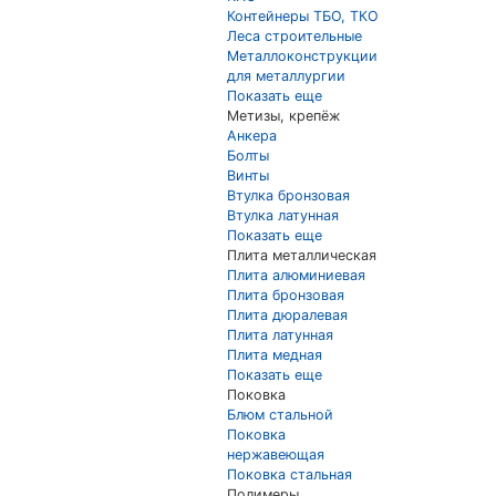
Контейнеры ТБО, ТКО
Леса строительные
Металлоконструкции
для металлургии
Показать еще
Метизы, крепёж
Анкера
Болты
Винты
Втулка бронзовая
Втулка латунная
Показать еще
Плита металлическая
Плита алюминиевая
Плита бронзовая
Плита дюралевая
Плита латунная
Плита медная
Показать еще
Поковка
Блюм стальной
Поковка
нержавеющая
Поковка стальная
Полимеры