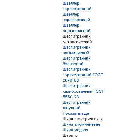
Швеллер
горячекатаный
Швеллер
нержавеющий
Швеллер
оцинкованный
Шестигранник
металлический
Шестигранник
алюминиевый
Шестигранник
бронзовый
Шестигранник
горячекатаный ГОСТ
2879-88
Шестигранник
калиброванный ГОСТ
8560-78
Шестигранник
латунный
Показать еще
Шина электрическая
Шина алюминиевая
Шина медная
Штрипс