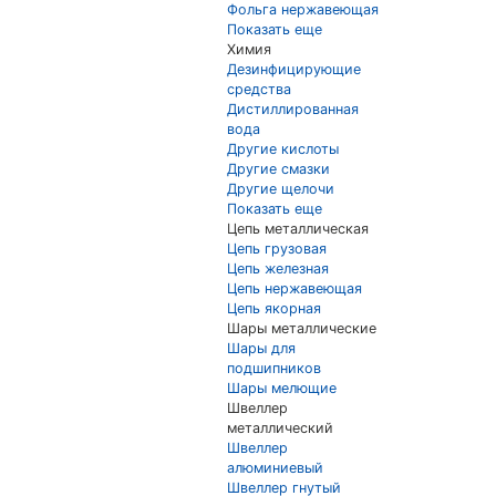
Фольга нержавеющая
Показать еще
Химия
Дезинфицирующие
средства
Дистиллированная
вода
Другие кислоты
Другие смазки
Другие щелочи
Показать еще
Цепь металлическая
Цепь грузовая
Цепь железная
Цепь нержавеющая
Цепь якорная
Шары металлические
Шары для
подшипников
Шары мелющие
Швеллер
металлический
Швеллер
алюминиевый
Швеллер гнутый