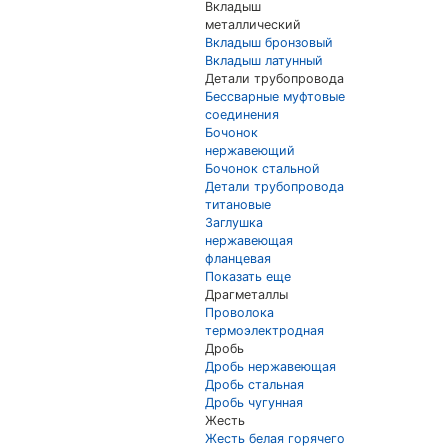
Вкладыш
металлический
Вкладыш бронзовый
Вкладыш латунный
Детали трубопровода
Бессварные муфтовые
соединения
Бочонок
нержавеющий
Бочонок стальной
Детали трубопровода
титановые
Заглушка
нержавеющая
фланцевая
Показать еще
Драгметаллы
Проволока
термоэлектродная
Дробь
Дробь нержавеющая
Дробь стальная
Дробь чугунная
Жесть
Жесть белая горячего