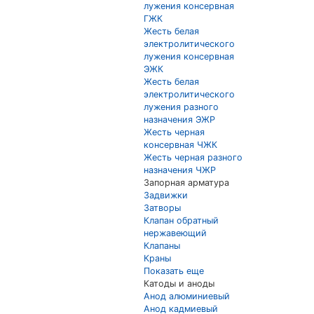
лужения консервная
ГЖК
Жесть белая
электролитического
лужения консервная
ЭЖК
Жесть белая
электролитического
лужения разного
назначения ЭЖР
Жесть черная
консервная ЧЖК
Жесть черная разного
назначения ЧЖР
Запорная арматура
Задвижки
Затворы
Клапан обратный
нержавеющий
Клапаны
Краны
Показать еще
Катоды и аноды
Анод алюминиевый
Анод кадмиевый