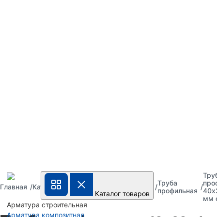
Тру
Труба
Труба
Труба
про
Главная
Каталог
металлическая
стальная
профильная
40х
Каталог товаров
мм 
Арматура строительная
Арматура композитная