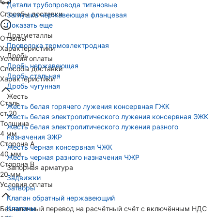
Детали трубопровода титановые
Способы доставки
Заглушка нержавеющая фланцевая
Показать еще
Драгметаллы
Отзывы
Проволока термоэлектродная
Характеристики
Дробь
Условия оплаты
Дробь нержавеющая
Способы доставки
Дробь стальная
Характеристики
Дробь чугунная
Жесть
Сталь
Жесть белая горячего лужения консервная ГЖК
ст.20
Жесть белая электролитического лужения консервная ЭЖК
Толщина
Жесть белая электролитического лужения разного
4 мм
назначения ЭЖР
Сторона А
Жесть черная консервная ЧЖК
40 мм
Жесть черная разного назначения ЧЖР
Сторона В
Запорная арматура
20 мм
Задвижки
Условия оплаты
Затворы
Клапан обратный нержавеющий
Клапаны
Безналичный перевод на расчётный счёт с включённым НДС