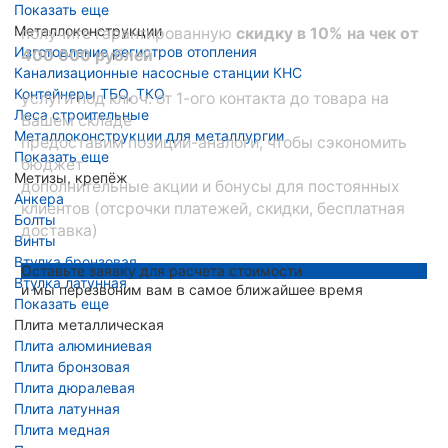
Показать еще
Металлоконструкции
получите гарантированную
скидку в 10% на чек от
Изготовление регистров отопления
400 000 рублей
Канализационные насосные станции КНС
Контейнеры ТБО, ТКО
услуги под ключ: от 1-ого контакта до товара на
Леса строительные
Вашем складе
Металлоконструкции для металлургии
предоставим позиции-аналоги, чтобы сэкономить
Показать еще
бюджет
Метизы, крепёж
дополнительные акции и бонусы для постоянных
Анкера
клиентов (отсрочки платежей, скидки, бесплатная
Болты
доставка)
Винты
Втулка бронзовая
Оставьте заявку для расчета стоимости
Втулка латунная
и мы перезвоним вам в самое ближайшее время
Показать еще
Плита металлическая
Плита алюминиевая
Плита бронзовая
Плита дюралевая
Плита латунная
Плита медная