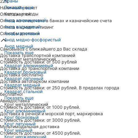
Краны
22%
Показать еще
Наличный расчет
Катоды и аноды
Оплата картой
Анод алюминиевый
Оплата на спецсчета в банках и казначейские счета
Анод кадмиевый
Оплата в кредит и лизинг
Анод магниевый
Способы доставки
Анод медно-фосфористый
Анод медный
Самовывоз с ближайшего до Вас склада
Показать еще
Доставка транспортной компанией
Квадрат металлический
Стоимость доставки: от 500 рублей
Квадрат алюминиевый
Доставка до транспортной компании
Квадрат бронзовый
Доставка бесплатно
Квадрат латунный
Доставка автопарком компании
Квадрат медный
Стоимость доставки: от 250 рублей. В пределах города
Квадрат стальной
бесплатно!
Показать еще
Авиадоставка
Круг металлический
Стоимость доставки: от 1000 рублей.
Круг алюминиевый
Доставка в речной и морской порт, маркировка
Круг бронзовый
Стоимость доставки: от 3000 рублей.
Круг латунный
Мультимодальная доставка
Круг медный
Стоимость доставки: от 4500 рублей.
Круг нержавеющий