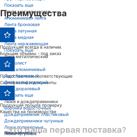
Показать еще
Преимущества
Лента металлическая
Алюминиевая лента
Лента бронзовая
Лента латунная
Лента медная
Лента нержавеющая
Продукция всегда в наличии.
Показать еще
Большие объемы - под заказ
Лист металлический
Гофролист
Лист алюминиевый
Лист бронзовый
Предоставляем соответствующие
Лист вольфрамовый
Сертификаты и документы
Лист дюралевый
Показать еще
Люки и дождеприемники
Продукция прошла проверку
Воронки водосточные
Качества на производстве
Дождеприемник пластиковый
Дождеприемники чугунные
Люки полимерные
Это Ваша первая поставка?
Ваше имя
Номер телефона
Ваша эл. почта
Люки чугунные