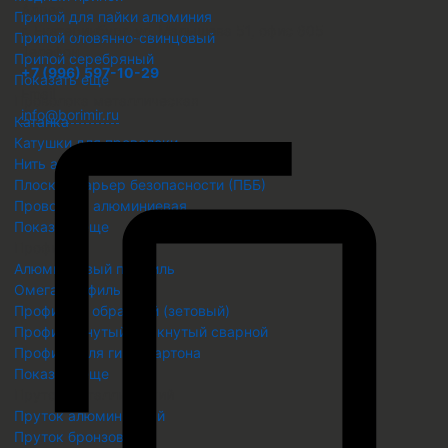
Адрес
Припой для пайки алюминия
г. Екатеринбург, ул. Малышева 51, офис 605
Припой оловянно-свинцовый
Телефон
Припой серебряный
+7 (996) 597-10-29
Показать еще
Email
Проволока металлическая
info@borimir.ru
Катанка
Катушки для проволоки
Нить акл, аскл в бухтах
Плоский барьер безопасности (ПББ)
Проволока алюминиевая
Показать еще
Профиль
Алюминиевый профиль
Омега профиль ОП
Профиль Z образный (зетовый)
Профиль гнутый замкнутый сварной
Профиль для гипсокартона
Показать еще
Пруток металлический
Пруток алюминиевый
Пруток бронзовый