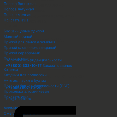
Полоса бронзовая
металлоконструкций для любых
Полоса латунная
потребностей бизнеса
Полоса медная
Комплексное снабжение предприятий
Показать еще
ОГРН 1236600076680
,
Припой
ИНН 6686157412
,
Бессвинцовый припой
Медный припой
© ООО "ПТК "Боримир"
,
2026г. ,
Припой для пайки алюминия
Предложение не является
Припой оловянно-свинцовый
публичной офертой.
Припой серебряный
Показать еще
Политика конфиденциальности
Проволока металлическая
+7 (800) 333-10-17
Заказать звонок
Катанка
Адрес
Катушки для проволоки
г. Екатеринбург, ул. Малышева 51, офис 605
Нить акл, аскл в бухтах
Телефон
Плоский барьер безопасности (ПББ)
+7 (996) 597-10-29
Проволока алюминиевая
Email
Показать еще
info@borimir.ru
Профиль
Алюминиевый профиль
Омега профиль ОП