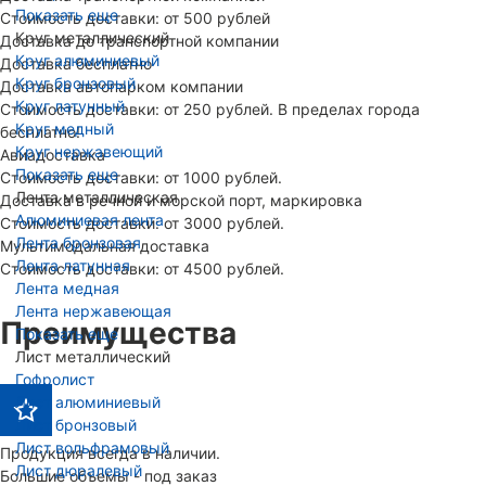
Показать еще
Стоимость доставки: от 500 рублей
Круг металлический
Доставка до транспортной компании
Круг алюминиевый
Доставка бесплатно
Круг бронзовый
Доставка автопарком компании
Круг латунный
Стоимость доставки: от 250 рублей. В пределах города
Круг медный
бесплатно!
Круг нержавеющий
Авиадоставка
Показать еще
Стоимость доставки: от 1000 рублей.
Лента металлическая
Доставка в речной и морской порт, маркировка
Алюминиевая лента
Стоимость доставки: от 3000 рублей.
Лента бронзовая
Мультимодальная доставка
Лента латунная
Стоимость доставки: от 4500 рублей.
Лента медная
Лента нержавеющая
Преимущества
Показать еще
Лист металлический
Гофролист
Лист алюминиевый
Лист бронзовый
Лист вольфрамовый
Продукция всегда в наличии.
Лист дюралевый
Большие объемы - под заказ