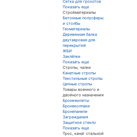
Сетка для грохотов
Показать еще
Стройматериалы
Бетонные полусферы
и столбы
Геоматериалы
Деревянная балка
двутавровая для
перекрытий
ЖБИ
Заклёпки
Показать еще
Стропы, чалки
Канатные стропы
Текстильные стропы
Цепные стропы
Товары военного и
двойного назначения
Бронежилеты
Бронеколпаки
Бронепанели
Заграждения
Защитное стекло
Показать еще
Трос, канат стальной