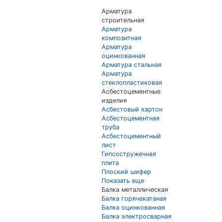
Арматура
строительная
Арматура
композитная
Арматура
оцинкованная
Арматура стальная
Арматура
стеклопластиковая
Асбестоцементные
изделия
Асбестовый картон
Асбестоцементная
труба
Асбестоцементный
лист
Гипсостружечная
плита
Плоский шифер
Показать еще
Балка металлическая
Балка горячекатаная
Балка оцинкованная
Балка электросварная