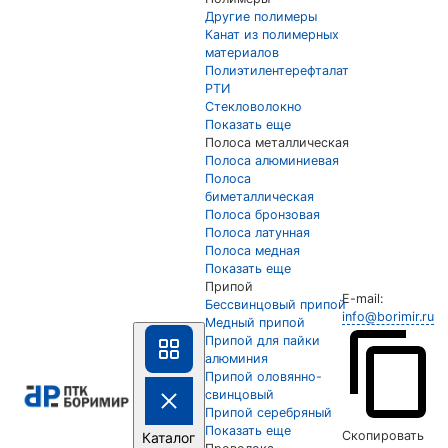
Другие полимеры
Канат из полимерных
материалов
Полиэтилентерефталат
РТИ
Стекловолокно
Показать еще
Полоса металлическая
Полоса алюминиевая
Полоса
биметаллическая
Полоса бронзовая
Полоса латунная
Полоса медная
Показать еще
Припой
E-mail:
Бессвинцовый припой
info@borimir.ru
Медный припой
Припой для пайки
алюминия
Припой оловянно-
свинцовый
Припой серебряный
Показать еще
Скопировать
Каталог