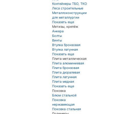
Контейнеры ТБО, ТКО
Леса строительные
Металлоконструкции
для металлургии
Показать еще
Метизы, крепёж
Анкера
Болты
Винты
Втулка бронзовая
Втулка латунная
Показать еще
Плита металлическая
Плита алюминиевая
Плита бронзовая
Плита дюралевая
Плита латунная
Плита медная
Показать еще
Поковка
Блюм стальной
Поковка
нержавеющая
Поковка стальная
Полимеры