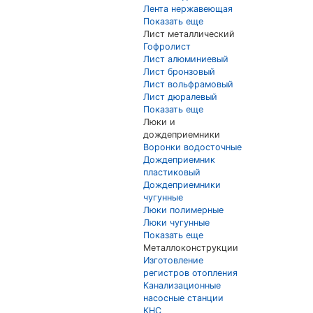
Лента нержавеющая
Показать еще
Лист металлический
Гофролист
Лист алюминиевый
Лист бронзовый
Лист вольфрамовый
Лист дюралевый
Показать еще
Люки и
дождеприемники
Воронки водосточные
Дождеприемник
пластиковый
Дождеприемники
чугунные
Люки полимерные
Люки чугунные
Показать еще
Металлоконструкции
Изготовление
регистров отопления
Канализационные
насосные станции
КНС