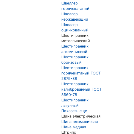
Швеллер
горячекатаный
Швеллер
нержавеющий
Швеллер
оцинкованный
Шестигранник
металлический
Шестигранник
алюминиевый
Шестигранник
бронзовый
Шестигранник
горячекатаный ГОСТ
2879-88
Шестигранник
калиброванный ГОСТ
8560-78
Шестигранник
латунный
Показать еще
Шина электрическая
Шина алюминиевая
Шина медная
Штрипс