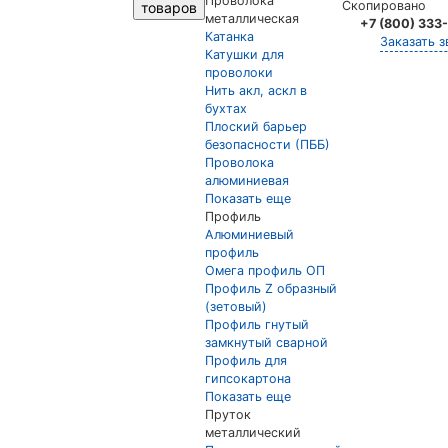
Проволока
Скопировано
товаров
металлическая
+7 (800) 333
Катанка
Заказать з
Катушки для
проволоки
Нить акл, аскл в
бухтах
Плоский барьер
безопасности (ПББ)
Проволока
алюминиевая
Показать еще
Профиль
Алюминиевый
профиль
Омега профиль ОП
Профиль Z образный
(зетовый)
Профиль гнутый
замкнутый сварной
Профиль для
гипсокартона
Показать еще
Пруток
металлический