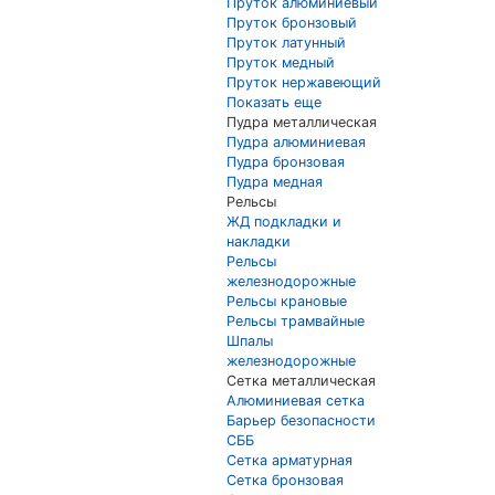
Пруток алюминиевый
Пруток бронзовый
Пруток латунный
Пруток медный
Пруток нержавеющий
Показать еще
Пудра металлическая
Пудра алюминиевая
Пудра бронзовая
Пудра медная
Рельсы
ЖД подкладки и
накладки
Рельсы
железнодорожные
Рельсы крановые
Рельсы трамвайные
Шпалы
железнодорожные
Сетка металлическая
Алюминиевая сетка
Барьер безопасности
СББ
Сетка арматурная
Сетка бронзовая