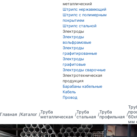
металлический
Штрипс нержавеющий
Штрипс с полимерным
покрытием
Штрипс стальной
Электроды
Электроды
вольфрамовые
Электроды
графитированные
Электроды
графитовые
Электроды сварочные
Электротехническая
продукция
Барабаны кабельные
Кабель
Провод
Тру
Труба
Труба
Труба
про
Главная
Каталог
металлическая
стальная
профильная
60x
мм 