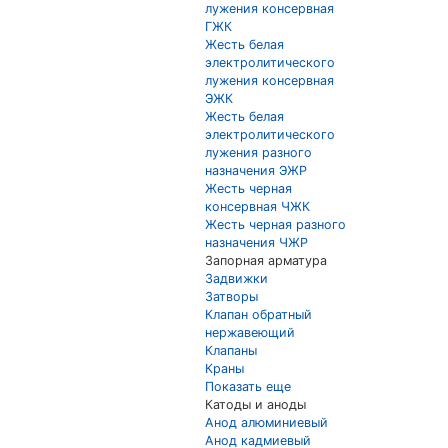
лужения консервная
ГЖК
Жесть белая
электролитического
лужения консервная
ЭЖК
Жесть белая
электролитического
лужения разного
назначения ЭЖР
Жесть черная
консервная ЧЖК
Жесть черная разного
назначения ЧЖР
Запорная арматура
Задвижки
Затворы
Клапан обратный
нержавеющий
Клапаны
Краны
Показать еще
Катоды и аноды
Анод алюминиевый
Анод кадмиевый