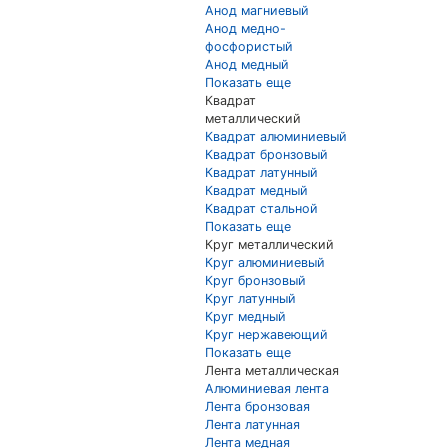
Анод магниевый
Анод медно-
фосфористый
Анод медный
Показать еще
Квадрат
металлический
Квадрат алюминиевый
Квадрат бронзовый
Квадрат латунный
Квадрат медный
Квадрат стальной
Показать еще
Круг металлический
Круг алюминиевый
Круг бронзовый
Круг латунный
Круг медный
Круг нержавеющий
Показать еще
Лента металлическая
Алюминиевая лента
Лента бронзовая
Лента латунная
Лента медная