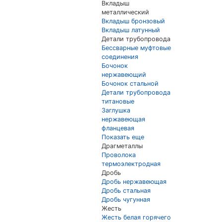
Вкладыш
металлический
Вкладыш бронзовый
Вкладыш латунный
Детали трубопровода
Бессварные муфтовые
соединения
Бочонок
нержавеющий
Бочонок стальной
Детали трубопровода
титановые
Заглушка
нержавеющая
фланцевая
Показать еще
Драгметаллы
Проволока
термоэлектродная
Дробь
Дробь нержавеющая
Дробь стальная
Дробь чугунная
Жесть
Жесть белая горячего