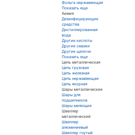
Фольга нержавеющая
Показать еще
Химия
Дезинфицирующие
средства
Дистиллированная
вода
Другие кислоты
Другие смазки
Другие щелочи
Показать еще
Цепь металлическая
Цепь грузовая
Цепь железная
Цепь нержавеющая
Цепь якорная
Шары металлические
Шары для
подшипников
Шары мелющие
Швеллер
металлический
Швеллер
алюминиевый
Швеллер гнутый