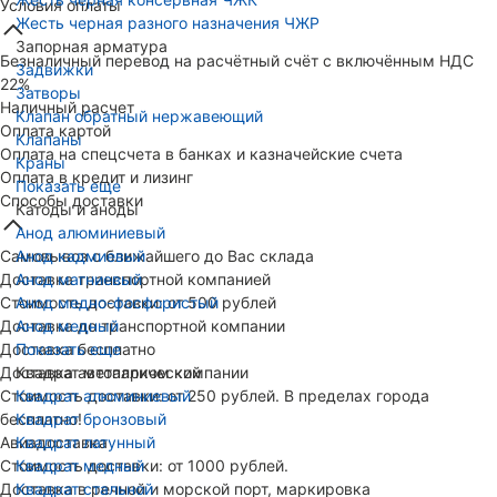
Условия оплаты
Жесть черная разного назначения ЧЖР
Запорная арматура
Безналичный перевод на расчётный счёт с включённым НДС
Задвижки
22%
Затворы
Наличный расчет
Клапан обратный нержавеющий
Оплата картой
Клапаны
Оплата на спецсчета в банках и казначейские счета
Краны
Оплата в кредит и лизинг
Показать еще
Способы доставки
Катоды и аноды
Анод алюминиевый
Самовывоз с ближайшего до Вас склада
Анод кадмиевый
Доставка транспортной компанией
Анод магниевый
Стоимость доставки: от 500 рублей
Анод медно-фосфористый
Доставка до транспортной компании
Анод медный
Доставка бесплатно
Показать еще
Доставка автопарком компании
Квадрат металлический
Стоимость доставки: от 250 рублей. В пределах города
Квадрат алюминиевый
бесплатно!
Квадрат бронзовый
Авиадоставка
Квадрат латунный
Стоимость доставки: от 1000 рублей.
Квадрат медный
Доставка в речной и морской порт, маркировка
Квадрат стальной