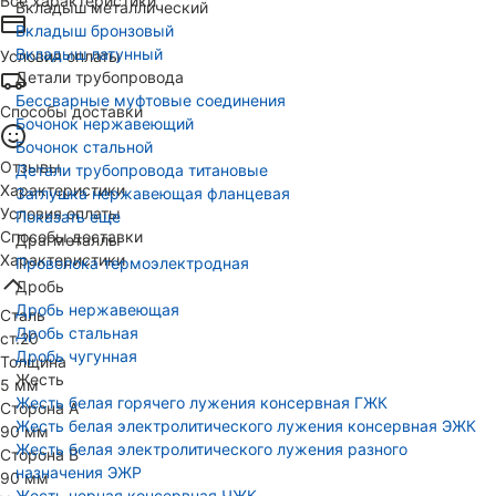
Все характеристики
Вкладыш металлический
Вкладыш бронзовый
Вкладыш латунный
Условия оплаты
Детали трубопровода
Бессварные муфтовые соединения
Способы доставки
Бочонок нержавеющий
Бочонок стальной
Отзывы
Детали трубопровода титановые
Характеристики
Заглушка нержавеющая фланцевая
Условия оплаты
Показать еще
Способы доставки
Драгметаллы
Характеристики
Проволока термоэлектродная
Дробь
Дробь нержавеющая
Сталь
Дробь стальная
ст.20
Дробь чугунная
Толщина
Жесть
5 мм
Жесть белая горячего лужения консервная ГЖК
Сторона А
Жесть белая электролитического лужения консервная ЭЖК
90 мм
Жесть белая электролитического лужения разного
Сторона В
назначения ЭЖР
90 мм
Жесть черная консервная ЧЖК