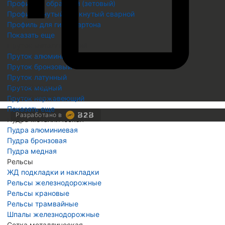
Профиль Z образный (зетовый)
Профиль гнутый замкнутый сварной
Профиль для гипсокартона
Показать еще
Пруток металлический
Пруток алюминиевый
Пруток бронзовый
Пруток латунный
Скопировать
Пруток медный
Скопировано
Пруток нержавеющий
Показать еще
Разработано в
Пудра металлическая
Пудра алюминиевая
Пудра бронзовая
Пудра медная
Рельсы
ЖД подкладки и накладки
Рельсы железнодорожные
Рельсы крановые
Рельсы трамвайные
Шпалы железнодорожные
Сетка металлическая