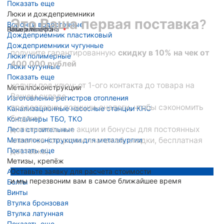
Показать еще
Люки и дождеприемники
Это Ваша первая поставка?
Воронки водосточные
Ваше имя
Номер телефона
Ваша эл. почта
Дождеприемник пластиковый
Дождеприемники чугунные
получите гарантированную
скидку в 10% на чек от
Люки полимерные
400 000 рублей
Люки чугунные
Показать еще
услуги под ключ: от 1-ого контакта до товара на
Металлоконструкции
Вашем складе
Изготовление регистров отопления
предоставим позиции-аналоги, чтобы сэкономить
Канализационные насосные станции КНС
бюджет
Контейнеры ТБО, ТКО
дополнительные акции и бонусы для постоянных
Леса строительные
Металлоконструкции для металлургии
клиентов (отсрочки платежей, скидки, бесплатная
Показать еще
доставка)
Метизы, крепёж
Анкера
Оставьте заявку для расчета стоимости
и мы перезвоним вам в самое ближайшее время
Болты
Винты
Втулка бронзовая
Втулка латунная
Показать еще