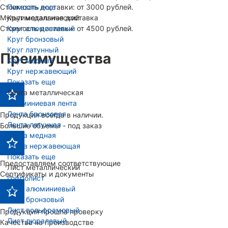
Стоимость доставки: от 3000 рублей.
Показать еще
Мультимодальная доставка
Круг металлический
Стоимость доставки: от 4500 рублей.
Круг алюминиевый
Круг бронзовый
Круг латунный
Преимущества
Круг медный
Круг нержавеющий
Показать еще
Лента металлическая
Алюминиевая лента
Лента бронзовая
Продукция всегда в наличии.
Лента латунная
Большие объемы - под заказ
Лента медная
Лента нержавеющая
Показать еще
Предоставляем соответствующие
Лист металлический
Сертификаты и документы
Гофролист
Лист алюминиевый
Лист бронзовый
Лист вольфрамовый
Продукция прошла проверку
Лист дюралевый
Качества на производстве