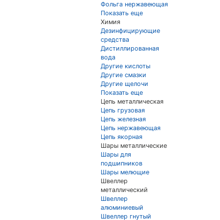
Фольга нержавеющая
Показать еще
Химия
Дезинфицирующие
средства
Дистиллированная
вода
Другие кислоты
Другие смазки
Другие щелочи
Показать еще
Цепь металлическая
Цепь грузовая
Цепь железная
Цепь нержавеющая
Цепь якорная
Шары металлические
Шары для
подшипников
Шары мелющие
Швеллер
металлический
Швеллер
алюминиевый
Швеллер гнутый