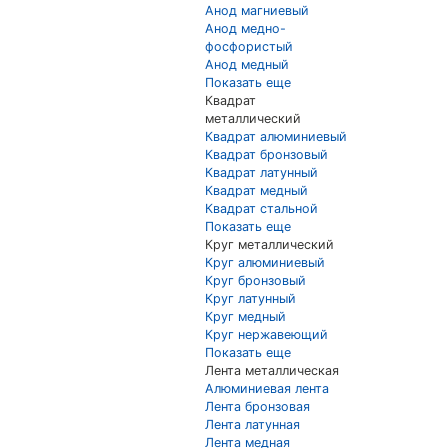
Анод магниевый
Анод медно-
фосфористый
Анод медный
Показать еще
Квадрат
металлический
Квадрат алюминиевый
Квадрат бронзовый
Квадрат латунный
Квадрат медный
Квадрат стальной
Показать еще
Круг металлический
Круг алюминиевый
Круг бронзовый
Круг латунный
Круг медный
Круг нержавеющий
Показать еще
Лента металлическая
Алюминиевая лента
Лента бронзовая
Лента латунная
Лента медная