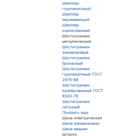
Швеллер
горячекатаный
Швеллер
нержавеющий
Швеллер
оцинкованный
Шестигранник
металлический
Шестигранник
алюминиевый
Шестигранник
бронзовый
Шестигранник
горячекатаный ГОСТ
2879-88
Шестигранник
калиброванный ГОСТ
8560-78
Шестигранник
латунный
Показать еще
Шина электрическая
Шина алюминиевая
Шина медная
Штрипс