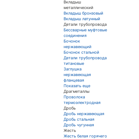
Вкладыш
металлический
Вкладыш бронзовый
Вкладыш латунный
Детали трубопровода
Бессварные муфтовые
соединения
Бочонок
нержавеющий
Бочонок стальной
Детали трубопровода
титановые
Заглушка
нержавеющая
фланцевая
Показать еще
Драгметаллы
Проволока
термоэлектродная
Дробь
Дробь нержавеющая
Дробь стальная
Дробь чугунная
Жесть
Жесть белая горячего