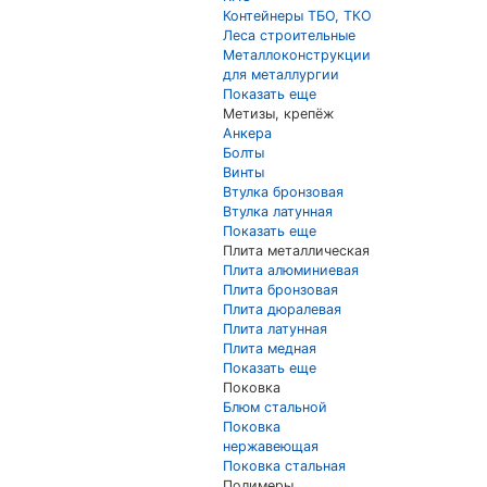
Контейнеры ТБО, ТКО
Леса строительные
Металлоконструкции
для металлургии
Показать еще
Метизы, крепёж
Анкера
Болты
Винты
Втулка бронзовая
Втулка латунная
Показать еще
Плита металлическая
Плита алюминиевая
Плита бронзовая
Плита дюралевая
Плита латунная
Плита медная
Показать еще
Поковка
Блюм стальной
Поковка
нержавеющая
Поковка стальная
Полимеры