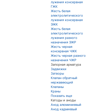
лужения консервная
ГЖК
Жесть белая
электролитического
лужения консервная
ЭЖК
Жесть белая
электролитического
лужения разного
назначения ЭЖР
Жесть черная
консервная ЧЖК
Жесть черная разного
назначения ЧЖР
Запорная арматура
Задвижки
Затворы
Клапан обратный
нержавеющий
Клапаны
Краны
Показать еще
Катоды и аноды
Анод алюминиевый
Анод кадмиевый