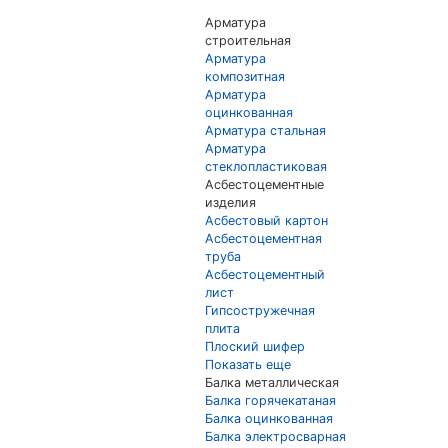
Арматура
строительная
Арматура
композитная
Арматура
оцинкованная
Арматура стальная
Арматура
стеклопластиковая
Асбестоцементные
изделия
Асбестовый картон
Асбестоцементная
труба
Асбестоцементный
лист
Гипсостружечная
плита
Плоский шифер
Показать еще
Балка металлическая
Балка горячекатаная
Балка оцинкованная
Балка электросварная