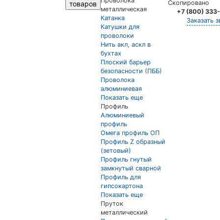
Проволока
Скопировано
товаров
металлическая
+7 (800) 333
Катанка
Заказать з
Катушки для
проволоки
Нить акл, аскл в
бухтах
Плоский барьер
безопасности (ПББ)
Проволока
алюминиевая
Показать еще
Профиль
Алюминиевый
профиль
Омега профиль ОП
Профиль Z образный
(зетовый)
Профиль гнутый
замкнутый сварной
Профиль для
гипсокартона
Показать еще
Пруток
металлический