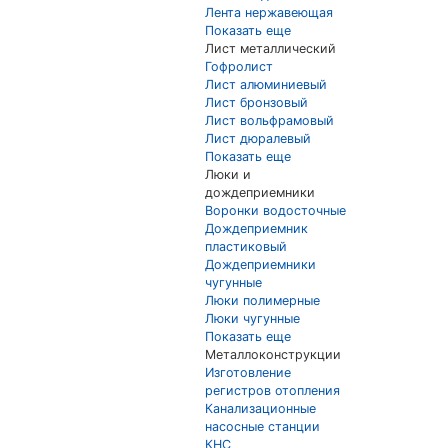
Лента нержавеющая
Показать еще
Лист металлический
Гофролист
Лист алюминиевый
Лист бронзовый
Лист вольфрамовый
Лист дюралевый
Показать еще
Люки и
дождеприемники
Воронки водосточные
Дождеприемник
пластиковый
Дождеприемники
чугунные
Люки полимерные
Люки чугунные
Показать еще
Металлоконструкции
Изготовление
регистров отопления
Канализационные
насосные станции
КНС