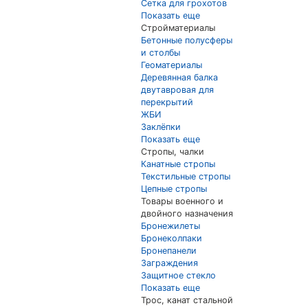
Сетка для грохотов
Показать еще
Стройматериалы
Бетонные полусферы
и столбы
Геоматериалы
Деревянная балка
двутавровая для
перекрытий
ЖБИ
Заклёпки
Показать еще
Стропы, чалки
Канатные стропы
Текстильные стропы
Цепные стропы
Товары военного и
двойного назначения
Бронежилеты
Бронеколпаки
Бронепанели
Заграждения
Защитное стекло
Показать еще
Трос, канат стальной