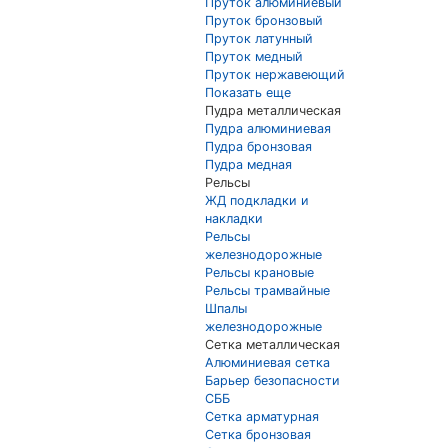
Пруток алюминиевый
Пруток бронзовый
Пруток латунный
Пруток медный
Пруток нержавеющий
Показать еще
Пудра металлическая
Пудра алюминиевая
Пудра бронзовая
Пудра медная
Рельсы
ЖД подкладки и
накладки
Рельсы
железнодорожные
Рельсы крановые
Рельсы трамвайные
Шпалы
железнодорожные
Сетка металлическая
Алюминиевая сетка
Барьер безопасности
СББ
Сетка арматурная
Сетка бронзовая