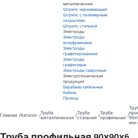
металлический
Штрипс нержавеющий
Штрипс с полимерным
покрытием
Штрипс стальной
Электроды
Электроды
вольфрамовые
Электроды
графитированные
Электроды
графитовые
Электроды сварочные
Электротехническая
продукция
Барабаны кабельные
Кабель
Провод
Тру
Труба
Труба
Труба
про
Главная
Каталог
металлическая
стальная
профильная
90х
мм 
Труба профильная 90х90х6