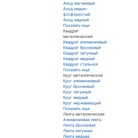
Анод магниевый
Анод медно-
фосфористый
Анод медный
Показать еще
Квадрат
металлический
Квадрат алюминиевый
Квадрат бронзовый
Квадрат латунный
Квадрат медный
Квадрат стальной
Показать еще
Круг металлический
Круг алюминиевый
Круг бронзовый
Круг латунный
Круг медный
Круг нержавеющий
Показать еще
Лента металлическая
Алюминиевая лента
Лента бронзовая
Лента латунная
Лента медная