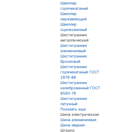
Швеллер
горячекатаный
Швеллер
нержавеющий
Швеллер
оцинкованный
Шестигранник
металлический
Шестигранник
алюминиевый
Шестигранник
бронзовый
Шестигранник
горячекатаный ГОСТ
2879-88
Шестигранник
калиброванный ГОСТ
8560-78
Шестигранник
латунный
Показать еще
Шина электрическая
Шина алюминиевая
Шина медная
Штрипс