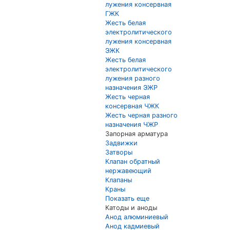
лужения консервная
ГЖК
Жесть белая
электролитического
лужения консервная
ЭЖК
Жесть белая
электролитического
лужения разного
назначения ЭЖР
Жесть черная
консервная ЧЖК
Жесть черная разного
назначения ЧЖР
Запорная арматура
Задвижки
Затворы
Клапан обратный
нержавеющий
Клапаны
Краны
Показать еще
Катоды и аноды
Анод алюминиевый
Анод кадмиевый