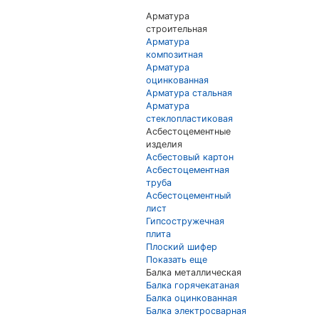
Арматура
строительная
Арматура
композитная
Арматура
оцинкованная
Арматура стальная
Арматура
стеклопластиковая
Асбестоцементные
изделия
Асбестовый картон
Асбестоцементная
труба
Асбестоцементный
лист
Гипсостружечная
плита
Плоский шифер
Показать еще
Балка металлическая
Балка горячекатаная
Балка оцинкованная
Балка электросварная