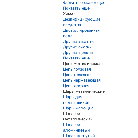
Фольга нержавеющая
Показать еще
Химия
Дезинфицирующие
средства
Дистиллированная
вода
Другие кислоты
Другие смазки
Другие щелочи
Показать еще
Цепь металлическая
Цепь грузовая
Цепь железная
Цепь нержавеющая
Цепь якорная
Шары металлические
Шары для
подшипников
Шары мелющие
Швеллер
металлический
Швеллер
алюминиевый
Швеллер гнутый