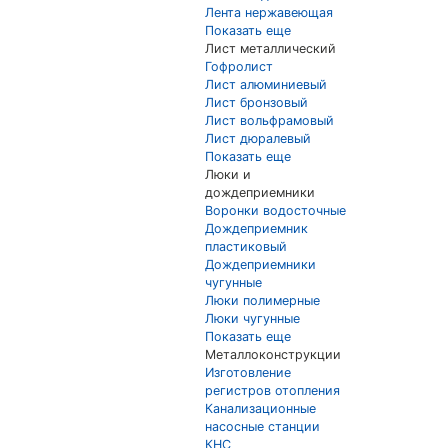
Лента нержавеющая
Показать еще
Лист металлический
Гофролист
Лист алюминиевый
Лист бронзовый
Лист вольфрамовый
Лист дюралевый
Показать еще
Люки и
дождеприемники
Воронки водосточные
Дождеприемник
пластиковый
Дождеприемники
чугунные
Люки полимерные
Люки чугунные
Показать еще
Металлоконструкции
Изготовление
регистров отопления
Канализационные
насосные станции
КНС