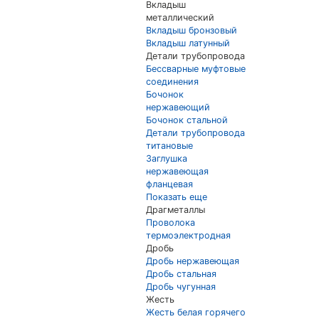
Вкладыш
металлический
Вкладыш бронзовый
Вкладыш латунный
Детали трубопровода
Бессварные муфтовые
соединения
Бочонок
нержавеющий
Бочонок стальной
Детали трубопровода
титановые
Заглушка
нержавеющая
фланцевая
Показать еще
Драгметаллы
Проволока
термоэлектродная
Дробь
Дробь нержавеющая
Дробь стальная
Дробь чугунная
Жесть
Жесть белая горячего