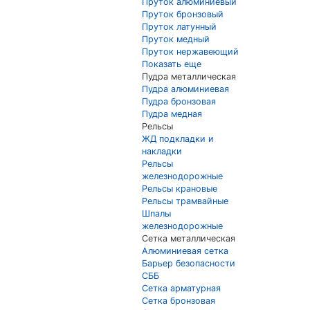
Пруток алюминиевый
Пруток бронзовый
Пруток латунный
Пруток медный
Пруток нержавеющий
Показать еще
Пудра металлическая
Пудра алюминиевая
Пудра бронзовая
Пудра медная
Рельсы
ЖД подкладки и
накладки
Рельсы
железнодорожные
Рельсы крановые
Рельсы трамвайные
Шпалы
железнодорожные
Сетка металлическая
Алюминиевая сетка
Барьер безопасности
СББ
Сетка арматурная
Сетка бронзовая