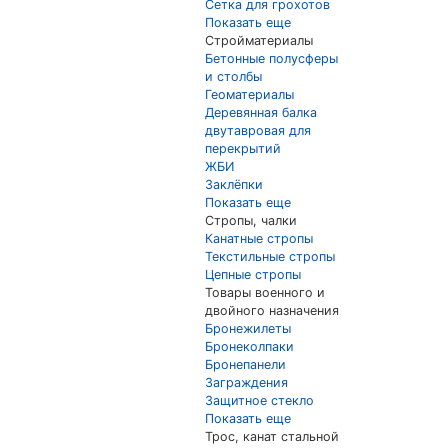
Сетка для грохотов
Показать еще
Стройматериалы
Бетонные полусферы
и столбы
Геоматериалы
Деревянная балка
двутавровая для
перекрытий
ЖБИ
Заклёпки
Показать еще
Стропы, чалки
Канатные стропы
Текстильные стропы
Цепные стропы
Товары военного и
двойного назначения
Бронежилеты
Бронеколпаки
Бронепанели
Заграждения
Защитное стекло
Показать еще
Трос, канат стальной