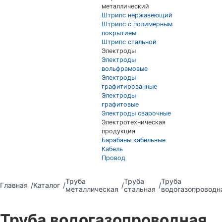
металлический
Штрипс нержавеющий
Штрипс с полимерным
покрытием
Штрипс стальной
Электроды
Электроды
вольфрамовые
Электроды
графитированные
Электроды
графитовые
Электроды сварочные
Электротехническая
продукция
Барабаны кабельные
Кабель
Провод
Труба
Труба
Труба
Главная
Каталог
металлическая
стальная
водогазопроводн
Труба водогазопроводная