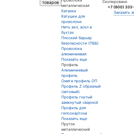
Проволока
Скопировано
товаров
металлическая
+7 (800) 333
Катанка
Заказать з
Катушки для
проволоки
Нить акл, аскл в
бухтах
Плоский барьер
безопасности (ПББ)
Проволока
алюминиевая
Показать еще
Профиль
Алюминиевый
профиль
Омега профиль ОП
Профиль Z образный
(зетовый)
Профиль гнутый
замкнутый сварной
Профиль для
гипсокартона
Показать еще
Пруток
металлический