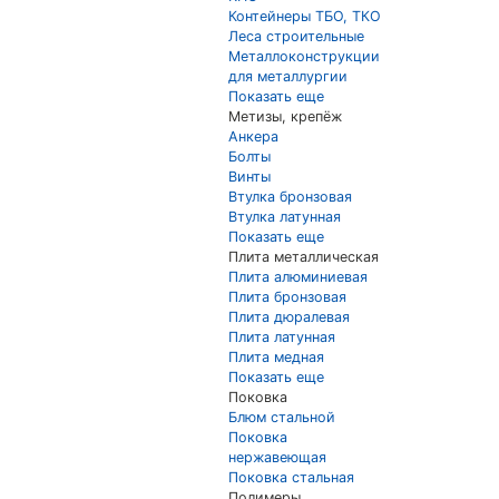
Контейнеры ТБО, ТКО
Леса строительные
Металлоконструкции
для металлургии
Показать еще
Метизы, крепёж
Анкера
Болты
Винты
Втулка бронзовая
Втулка латунная
Показать еще
Плита металлическая
Плита алюминиевая
Плита бронзовая
Плита дюралевая
Плита латунная
Плита медная
Показать еще
Поковка
Блюм стальной
Поковка
нержавеющая
Поковка стальная
Полимеры