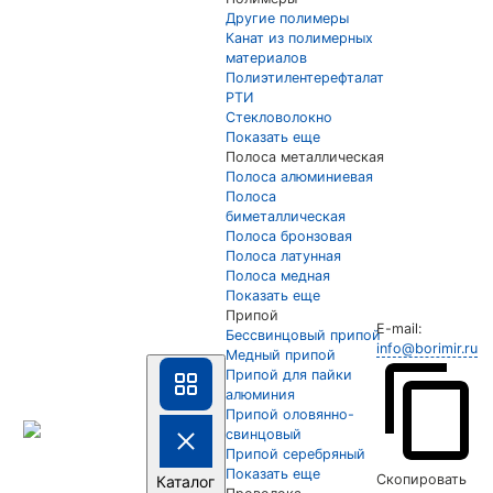
Другие полимеры
Канат из полимерных
материалов
Полиэтилентерефталат
РТИ
Стекловолокно
Показать еще
Полоса металлическая
Полоса алюминиевая
Полоса
биметаллическая
Полоса бронзовая
Полоса латунная
Полоса медная
Показать еще
Припой
E-mail:
Бессвинцовый припой
info@borimir.ru
Медный припой
Припой для пайки
алюминия
Припой оловянно-
свинцовый
Припой серебряный
Показать еще
Скопировать
Каталог