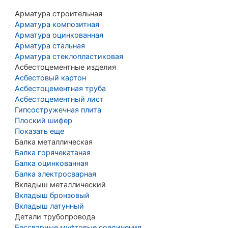
Арматура строительная
Арматура композитная
Арматура оцинкованная
Арматура стальная
Арматура стеклопластиковая
Асбестоцементные изделия
Асбестовый картон
Асбестоцементная труба
Асбестоцементный лист
Гипсостружечная плита
Плоский шифер
Показать еще
Балка металлическая
Балка горячекатаная
Балка оцинкованная
Балка электросварная
Вкладыш металлический
Вкладыш бронзовый
Вкладыш латунный
Детали трубопровода
Бессварные муфтовые соединения