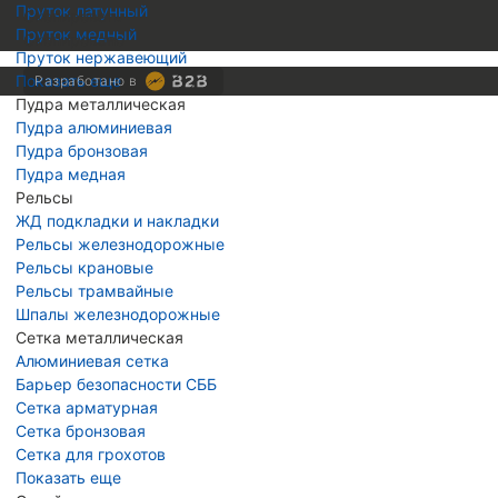
Пруток латунный
Скопировать
Пруток медный
Скопировано
Пруток нержавеющий
Показать еще
Разработано в
Пудра металлическая
Пудра алюминиевая
Пудра бронзовая
Пудра медная
Рельсы
ЖД подкладки и накладки
Рельсы железнодорожные
Рельсы крановые
Рельсы трамвайные
Шпалы железнодорожные
Сетка металлическая
Алюминиевая сетка
Барьер безопасности СББ
Сетка арматурная
Сетка бронзовая
Сетка для грохотов
Показать еще