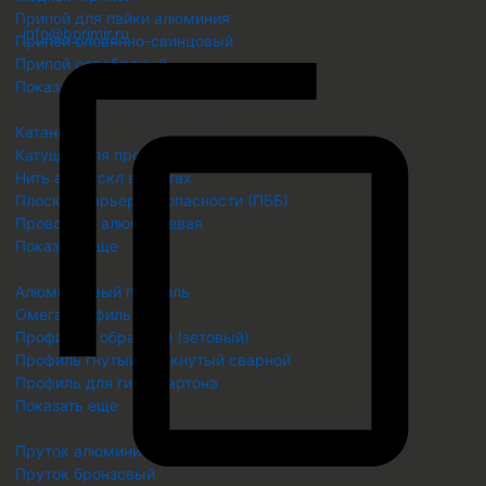
Email
Припой для пайки алюминия
info@borimir.ru
Припой оловянно-свинцовый
Припой серебряный
Показать еще
Проволока металлическая
Катанка
Катушки для проволоки
Нить акл, аскл в бухтах
Плоский барьер безопасности (ПББ)
Проволока алюминиевая
Показать еще
Профиль
Алюминиевый профиль
Омега профиль ОП
Профиль Z образный (зетовый)
Профиль гнутый замкнутый сварной
Профиль для гипсокартона
Показать еще
Пруток металлический
Пруток алюминиевый
Пруток бронзовый