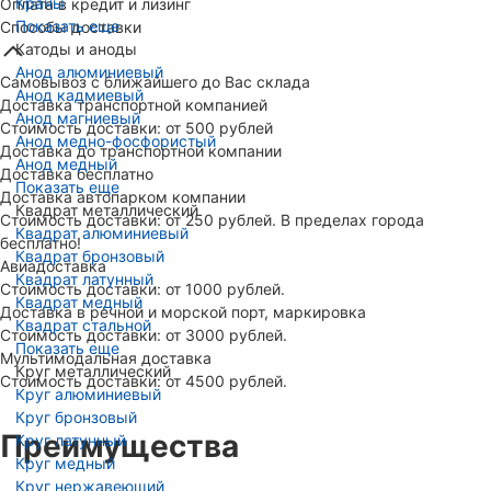
Краны
Оплата в кредит и лизинг
Показать еще
Способы доставки
Катоды и аноды
Анод алюминиевый
Самовывоз с ближайшего до Вас склада
Анод кадмиевый
Доставка транспортной компанией
Анод магниевый
Стоимость доставки: от 500 рублей
Анод медно-фосфористый
Доставка до транспортной компании
Анод медный
Доставка бесплатно
Показать еще
Доставка автопарком компании
Квадрат металлический
Стоимость доставки: от 250 рублей. В пределах города
Квадрат алюминиевый
бесплатно!
Квадрат бронзовый
Авиадоставка
Квадрат латунный
Стоимость доставки: от 1000 рублей.
Квадрат медный
Доставка в речной и морской порт, маркировка
Квадрат стальной
Стоимость доставки: от 3000 рублей.
Показать еще
Мультимодальная доставка
Круг металлический
Стоимость доставки: от 4500 рублей.
Круг алюминиевый
Круг бронзовый
Преимущества
Круг латунный
Круг медный
Круг нержавеющий