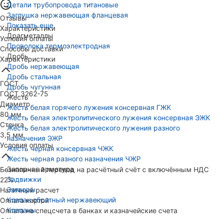
Детали трубопровода титановые
Заглушка нержавеющая фланцевая
Отзывы
Показать еще
Характеристики
Драгметаллы
Условия оплаты
Проволока термоэлектродная
Способы доставки
Дробь
Характеристики
Дробь нержавеющая
Дробь стальная
ГОСТ
Дробь чугунная
ГОСТ 3262-75
Жесть
Диаметр
Жесть белая горячего лужения консервная ГЖК
80 мм
Жесть белая электролитического лужения консервная ЭЖК
Стенка
Жесть белая электролитического лужения разного
3,5 мм
назначения ЭЖР
Условия оплаты
Жесть черная консервная ЧЖК
Жесть черная разного назначения ЧЖР
Запорная арматура
Безналичный перевод на расчётный счёт с включённым НДС
Задвижки
22%
Затворы
Наличный расчет
Клапан обратный нержавеющий
Оплата картой
Клапаны
Оплата на спецсчета в банках и казначейские счета