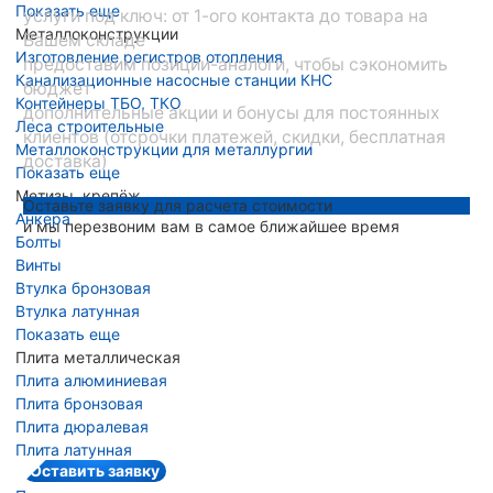
Показать еще
услуги под ключ: от 1-ого контакта до товара на
Металлоконструкции
Вашем складе
Изготовление регистров отопления
предоставим позиции-аналоги, чтобы сэкономить
Канализационные насосные станции КНС
бюджет
Контейнеры ТБО, ТКО
дополнительные акции и бонусы для постоянных
Леса строительные
клиентов (отсрочки платежей, скидки, бесплатная
Металлоконструкции для металлургии
доставка)
Показать еще
Метизы, крепёж
Оставьте заявку для расчета стоимости
Анкера
и мы перезвоним вам в самое ближайшее время
Болты
Винты
Втулка бронзовая
Втулка латунная
Показать еще
Плита металлическая
Плита алюминиевая
Плита бронзовая
Плита дюралевая
Плита латунная
Оставить заявку
Плита медная