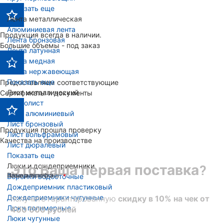
Показать еще
Лента металлическая
Алюминиевая лента
Продукция всегда в наличии.
Лента бронзовая
Большие объемы - под заказ
Лента латунная
Лента медная
Лента нержавеющая
Показать еще
Предоставляем соответствующие
Лист металлический
Сертификаты и документы
Гофролист
Лист алюминиевый
Лист бронзовый
Продукция прошла проверку
Лист вольфрамовый
Качества на производстве
Лист дюралевый
Показать еще
Люки и дождеприемники
Это Ваша первая поставка?
Ваше имя
Номер телефона
Ваша эл. почта
Воронки водосточные
Дождеприемник пластиковый
Дождеприемники чугунные
получите гарантированную
скидку в 10% на чек от
Люки полимерные
400 000 рублей
Люки чугунные